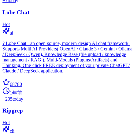
+
7
today
Lobe Chat
Hot
ai
? Lobe Chat - an open-source, modern-design AI chat framework.
Supports Multi AI Providers( OpenAI / Claude 3 / Gemini / Ollama
/ DeepSeek / Qwen), Knowledge Base (file upload / knowledge
management / RAG ), Multi-Modals (Plugins/Artifacts) and
Thinking. One-click FREE deployment of your private ChatGPT/
Claude / DeepSeek application.
68780
1年前
+
205
today
Ripgrep
Hot
cli