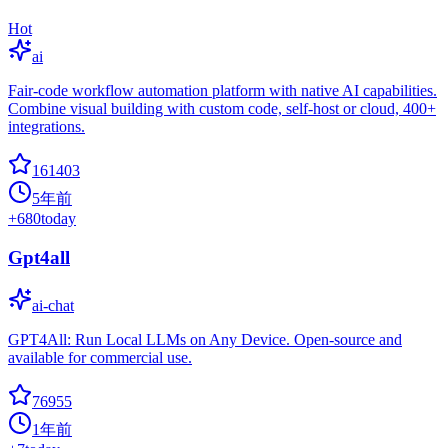
Hot
ai
Fair-code workflow automation platform with native AI capabilities.
Combine visual building with custom code, self-host or cloud, 400+
integrations.
161403
5年前
+
680
today
Gpt4all
ai-chat
GPT4All: Run Local LLMs on Any Device. Open-source and
available for commercial use.
76955
1年前