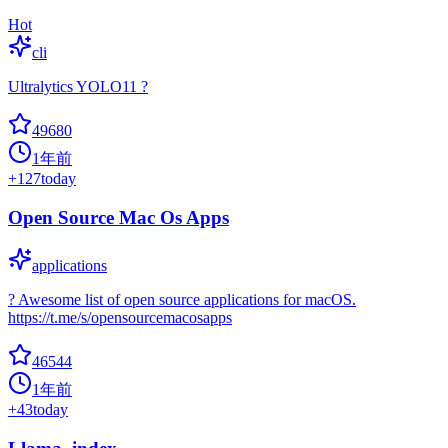
Hot
cli
Ultralytics YOLO11 ?
49680
1年前
+
127
today
Open Source Mac Os Apps
applications
? Awesome list of open source applications for macOS.
https://t.me/s/opensourcemacosapps
46544
1年前
+
43
today