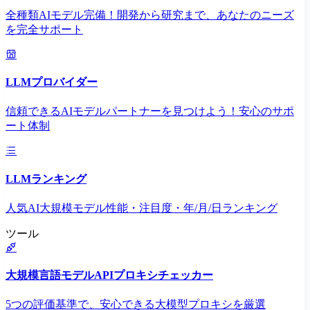
全種類AIモデル完備！開発から研究まで、あなたのニーズ
を完全サポート
LLMプロバイダー
信頼できるAIモデルパートナーを見つけよう！安心のサポ
ート体制
LLMランキング
人気AI大規模モデル性能・注目度・年/月/日ランキング
ツール
大規模言語モデルAPIプロキシチェッカー
5つの評価基準で、安心できる大模型プロキシを厳選