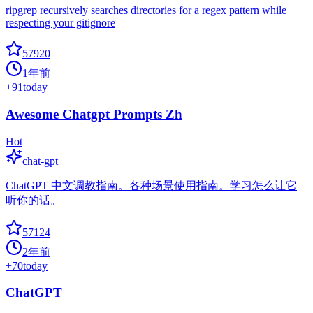
ripgrep recursively searches directories for a regex pattern while
respecting your gitignore
57920
1年前
+
91
today
Awesome Chatgpt Prompts Zh
Hot
chat-gpt
ChatGPT 中文调教指南。各种场景使用指南。学习怎么让它
听你的话。
57124
2年前
+
70
today
ChatGPT