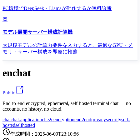
PC環境でDeepSeek・Llamaが動作するか無料診断
モデル展開サーバー構成計算機
大規模モデルの計算力要件を入力すると、最適なGPU・メ
モリ・サーバー構成を即座に推薦
enchat
Public
End-to-end encrypted, ephemeral, self-hosted terminal chat — no
accounts, no history, no cloud.
chat
chat-application
cli
e2e
encryption
end2end
privacy
security
self-
hosted
selfhosted
作成時間
：
2025-06-09T23:10:56