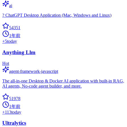
ai
? ChatGPT Desktop Application (Mac, Windows and Linux)
54351
1年前
+
5
today
Anything Llm
Hot
agent-framework-javascript
The all-in-one Desktop & Docker AI application with built-in RAG,
AI agents, No-code agent builder, and more.
51978
1年前
+
113
today
Ultralytics