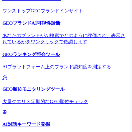
ワンストップGEOブランドインサイト
GEOブランドAI可視性診断
あなたのブランドがAI検索でどのように評価され、表示さ
れているかをワンクリックで確認します
GEOランキング照会ツール
AIプラットフォーム上のブランド認知度を測定する
GEO順位モニタリングツール
大量クエリ × 定期的なGEO順位チェック
AI対話キーワード発掘