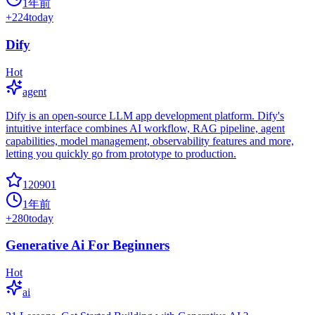
1年前
+
224
today
Dify
Hot
agent
Dify is an open-source LLM app development platform. Dify's
intuitive interface combines AI workflow, RAG pipeline, agent
capabilities, model management, observability features and more,
letting you quickly go from prototype to production.
120901
1年前
+
280
today
Generative Ai For Beginners
Hot
ai