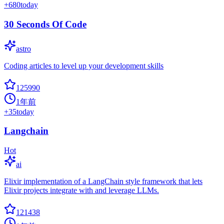
+
680
today
30 Seconds Of Code
astro
Coding articles to level up your development skills
125990
1年前
+
35
today
Langchain
Hot
ai
Elixir implementation of a LangChain style framework that lets
Elixir projects integrate with and leverage LLMs.
121438