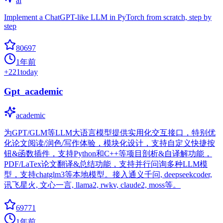
ai
Implement a ChatGPT-like LLM in PyTorch from scratch, step by
step
80697
1年前
+
221
today
Gpt_academic
academic
为GPT/GLM等LLM大语言模型提供实用化交互接口，特别优
化论文阅读/润色/写作体验，模块化设计，支持自定义快捷按
钮&函数插件，支持Python和C++等项目剖析&自译解功能，
PDF/LaTex论文翻译&总结功能，支持并行问询多种LLM模
型，支持chatglm3等本地模型。接入通义千问, deepseekcoder,
讯飞星火, 文心一言, llama2, rwkv, claude2, moss等。
69771
1年前