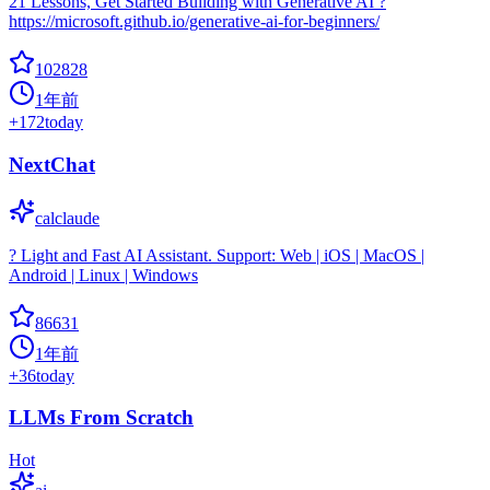
21 Lessons, Get Started Building with Generative AI ?
https://microsoft.github.io/generative-ai-for-beginners/
102828
1年前
+
172
today
NextChat
calclaude
? Light and Fast AI Assistant. Support: Web | iOS | MacOS |
Android | Linux | Windows
86631
1年前
+
36
today
LLMs From Scratch
Hot