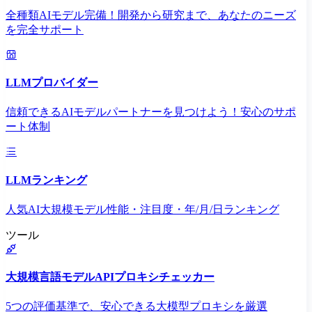
全種類AIモデル完備！開発から研究まで、あなたのニーズ
を完全サポート
LLMプロバイダー
信頼できるAIモデルパートナーを見つけよう！安心のサポ
ート体制
LLMランキング
人気AI大規模モデル性能・注目度・年/月/日ランキング
ツール
大規模言語モデルAPIプロキシチェッカー
5つの評価基準で、安心できる大模型プロキシを厳選