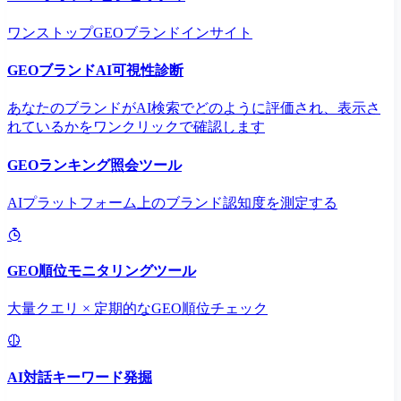
ワンストップGEOブランドインサイト
GEOブランドAI可視性診断
あなたのブランドがAI検索でどのように評価され、表示さ
れているかをワンクリックで確認します
GEOランキング照会ツール
AIプラットフォーム上のブランド認知度を測定する
GEO順位モニタリングツール
大量クエリ × 定期的なGEO順位チェック
AI対話キーワード発掘