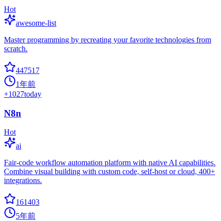
Hot
awesome-list
Master programming by recreating your favorite technologies from
scratch.
447517
1年前
+
1027
today
N8n
Hot
ai
Fair-code workflow automation platform with native AI capabilities.
Combine visual building with custom code, self-host or cloud, 400+
integrations.
161403
5年前