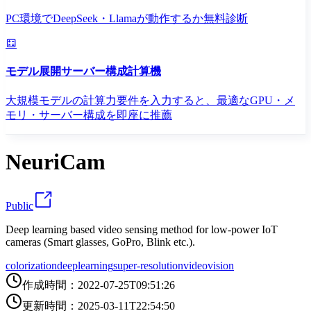
PC環境でDeepSeek・Llamaが動作するか無料診断
モデル展開サーバー構成計算機
大規模モデルの計算力要件を入力すると、最適なGPU・メ
モリ・サーバー構成を即座に推薦
NeuriCam
Public
Deep learning based video sensing method for low-power IoT
cameras (Smart glasses, GoPro, Blink etc.).
colorization
deeplearning
super-resolution
video
vision
作成時間
：
2022-07-25T09:51:26
更新時間
：
2025-03-11T22:54:50