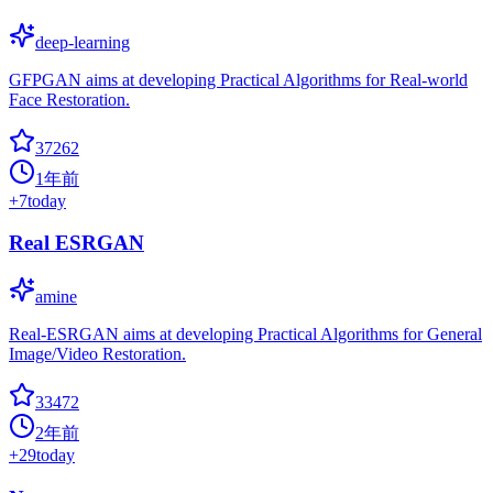
deep-learning
GFPGAN aims at developing Practical Algorithms for Real-world
Face Restoration.
37262
1年前
+
7
today
Real ESRGAN
amine
Real-ESRGAN aims at developing Practical Algorithms for General
Image/Video Restoration.
33472
2年前
+
29
today