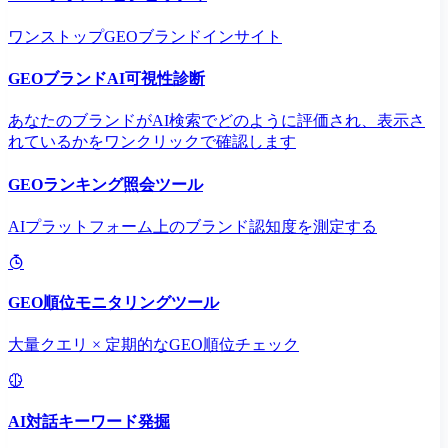
ワンストップGEOブランドインサイト
GEOブランドAI可視性診断
あなたのブランドがAI検索でどのように評価され、表示さ
れているかをワンクリックで確認します
GEOランキング照会ツール
AIプラットフォーム上のブランド認知度を測定する
GEO順位モニタリングツール
大量クエリ × 定期的なGEO順位チェック
AI対話キーワード発掘