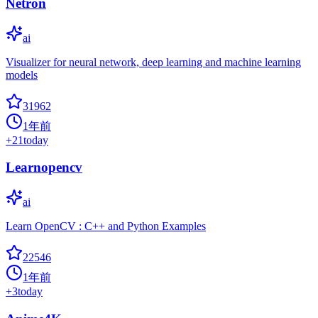
Netron
ai
Visualizer for neural network, deep learning and machine learning
models
31962
1年前
+
21
today
Learnopencv
ai
Learn OpenCV : C++ and Python Examples
22546
1年前
+
3
today