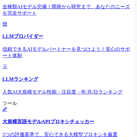
全種類AIモデル完備！開発から研究まで、あなたのニーズ
を完全サポート
LLMプロバイダー
信頼できるAIモデルパートナーを見つけよう！安心のサポ
ート体制
LLMランキング
人気AI大規模モデル性能・注目度・年/月/日ランキング
ツール
大規模言語モデルAPIプロキシチェッカー
5つの評価基準で、安心できる大模型プロキシを厳選