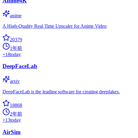
Anime4K
anime
A High-Quality Real Time Upscaler for Anime Video
20379
1年前
+
18
today
DeepFaceLab
arxiv
DeepFaceLab is the leading software for creating deepfakes.
18868
2年前
+
13
today
AirSim