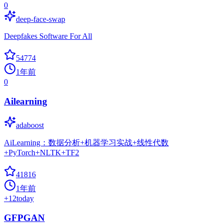
0
deep-face-swap
Deepfakes Software For All
54774
1年前
0
Ailearning
adaboost
AiLearning：数据分析+机器学习实战+线性代数
+PyTorch+NLTK+TF2
41816
1年前
+
12
today
GFPGAN