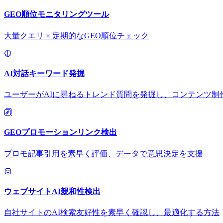
GEO順位モニタリングツール
大量クエリ × 定期的なGEO順位チェック
AI対話キーワード発掘
ユーザーがAIに尋ねるトレンド質問を発掘し、コンテンツ制
GEOプロモーションリンク検出
プロモ記事引用を素早く評価、データで意思決定を支援
ウェブサイトAI親和性検出
自社サイトのAI検索友好性を素早く確認し、最適化する方法