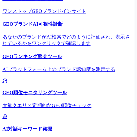
ワンストップGEOブランドインサイト
GEOブランドAI可視性診断
あなたのブランドがAI検索でどのように評価され、表示さ
れているかをワンクリックで確認します
GEOランキング照会ツール
AIプラットフォーム上のブランド認知度を測定する
GEO順位モニタリングツール
大量クエリ × 定期的なGEO順位チェック
AI対話キーワード発掘