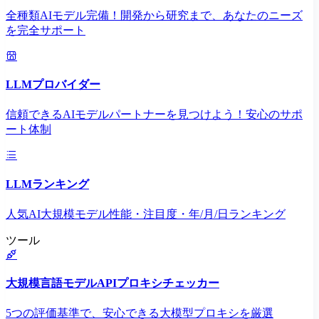
全種類AIモデル完備！開発から研究まで、あなたのニーズ
を完全サポート
LLMプロバイダー
信頼できるAIモデルパートナーを見つけよう！安心のサポ
ート体制
LLMランキング
人気AI大規模モデル性能・注目度・年/月/日ランキング
ツール
大規模言語モデルAPIプロキシチェッカー
5つの評価基準で、安心できる大模型プロキシを厳選