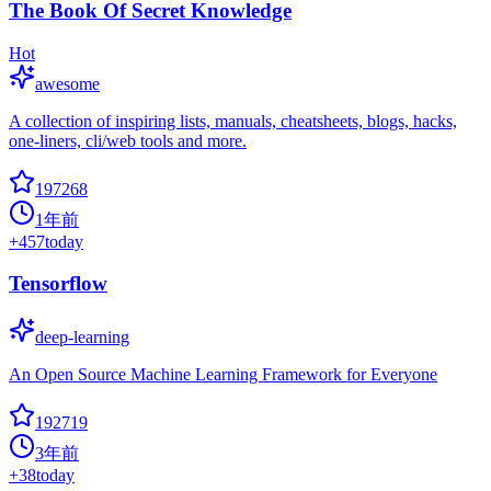
The Book Of Secret Knowledge
Hot
awesome
A collection of inspiring lists, manuals, cheatsheets, blogs, hacks,
one-liners, cli/web tools and more.
197268
1年前
+
457
today
Tensorflow
deep-learning
An Open Source Machine Learning Framework for Everyone
192719
3年前
+
38
today