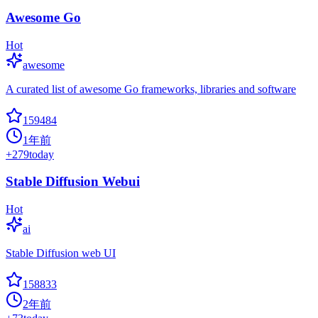
Awesome Go
Hot
awesome
A curated list of awesome Go frameworks, libraries and software
159484
1年前
+
279
today
Stable Diffusion Webui
Hot
ai
Stable Diffusion web UI
158833
2年前