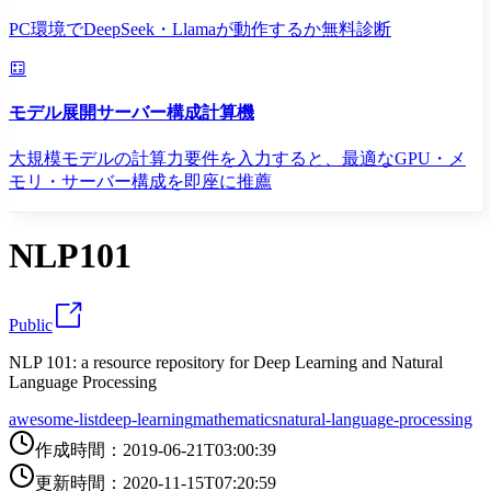
PC環境でDeepSeek・Llamaが動作するか無料診断
モデル展開サーバー構成計算機
大規模モデルの計算力要件を入力すると、最適なGPU・メ
モリ・サーバー構成を即座に推薦
NLP101
Public
NLP 101: a resource repository for Deep Learning and Natural
Language Processing
awesome-list
deep-learning
mathematics
natural-language-processing
作成時間
：
2019-06-21T03:00:39
更新時間
：
2020-11-15T07:20:59