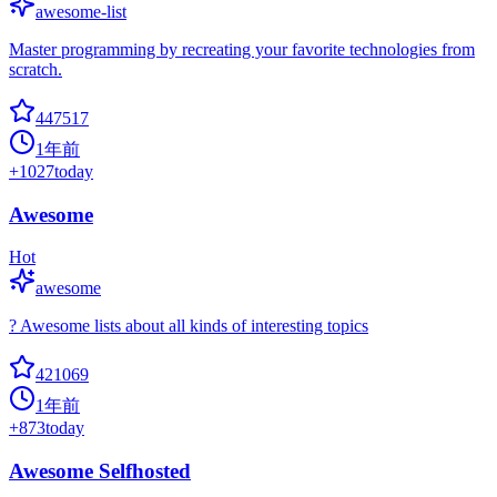
awesome-list
Master programming by recreating your favorite technologies from
scratch.
447517
1年前
+
1027
today
Awesome
Hot
awesome
? Awesome lists about all kinds of interesting topics
421069
1年前
+
873
today
Awesome Selfhosted