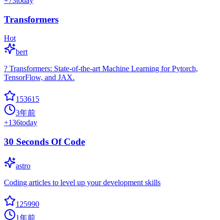
+
73
today
Transformers
Hot
bert
? Transformers: State-of-the-art Machine Learning for Pytorch,
TensorFlow, and JAX.
153615
3年前
+
136
today
30 Seconds Of Code
astro
Coding articles to level up your development skills
125990
1年前