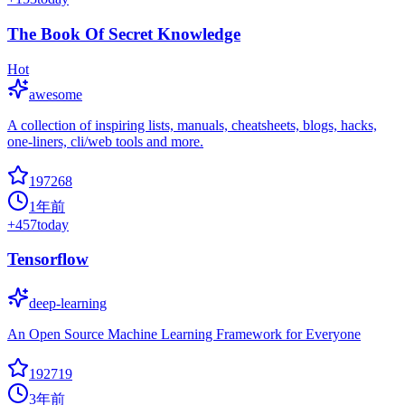
The Book Of Secret Knowledge
Hot
awesome
A collection of inspiring lists, manuals, cheatsheets, blogs, hacks,
one-liners, cli/web tools and more.
197268
1年前
+
457
today
Tensorflow
deep-learning
An Open Source Machine Learning Framework for Everyone
192719
3年前