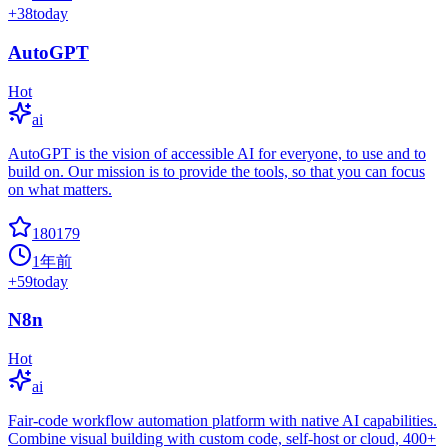
+
38
today
AutoGPT
Hot
ai
AutoGPT is the vision of accessible AI for everyone, to use and to
build on. Our mission is to provide the tools, so that you can focus
on what matters.
180179
1年前
+
59
today
N8n
Hot
ai
Fair-code workflow automation platform with native AI capabilities.
Combine visual building with custom code, self-host or cloud, 400+