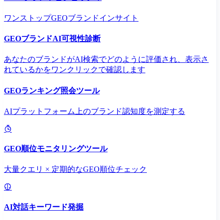
ワンストップGEOブランドインサイト
GEOブランドAI可視性診断
あなたのブランドがAI検索でどのように評価され、表示さ
れているかをワンクリックで確認します
GEOランキング照会ツール
AIプラットフォーム上のブランド認知度を測定する
GEO順位モニタリングツール
大量クエリ × 定期的なGEO順位チェック
AI対話キーワード発掘