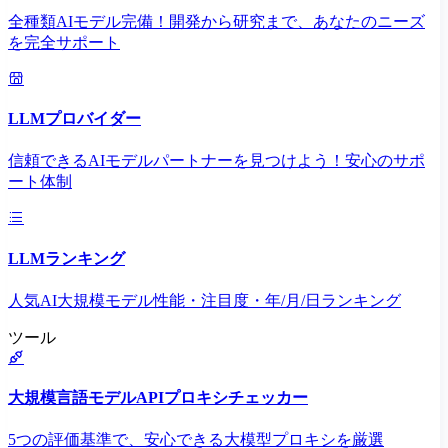
全種類AIモデル完備！開発から研究まで、あなたのニーズ
を完全サポート
LLMプロバイダー
信頼できるAIモデルパートナーを見つけよう！安心のサポ
ート体制
LLMランキング
人気AI大規模モデル性能・注目度・年/月/日ランキング
ツール
大規模言語モデルAPIプロキシチェッカー
5つの評価基準で、安心できる大模型プロキシを厳選