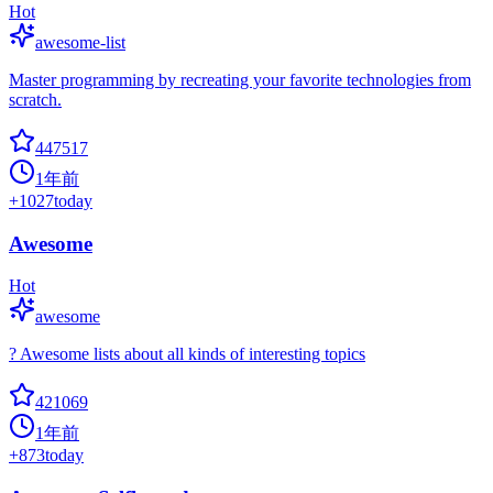
Hot
awesome-list
Master programming by recreating your favorite technologies from
scratch.
447517
1年前
+
1027
today
Awesome
Hot
awesome
? Awesome lists about all kinds of interesting topics
421069
1年前
+
873
today