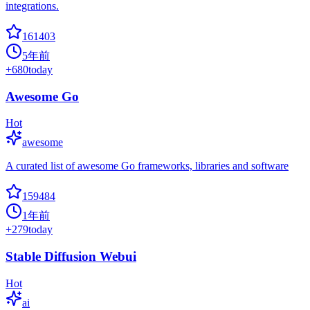
integrations.
161403
5年前
+
680
today
Awesome Go
Hot
awesome
A curated list of awesome Go frameworks, libraries and software
159484
1年前
+
279
today
Stable Diffusion Webui
Hot
ai