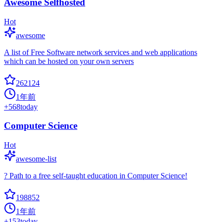
Awesome Selfhosted
Hot
awesome
A list of Free Software network services and web applications
which can be hosted on your own servers
262124
1年前
+
568
today
Computer Science
Hot
awesome-list
? Path to a free self-taught education in Computer Science!
198852
1年前
+
153
today