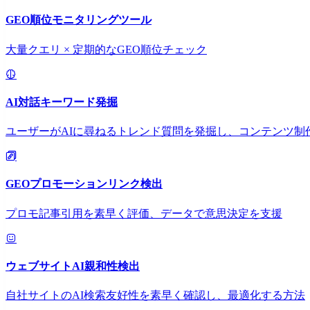
GEO順位モニタリングツール
大量クエリ × 定期的なGEO順位チェック
AI対話キーワード発掘
ユーザーがAIに尋ねるトレンド質問を発掘し、コンテンツ制
GEOプロモーションリンク検出
プロモ記事引用を素早く評価、データで意思決定を支援
ウェブサイトAI親和性検出
自社サイトのAI検索友好性を素早く確認し、最適化する方法