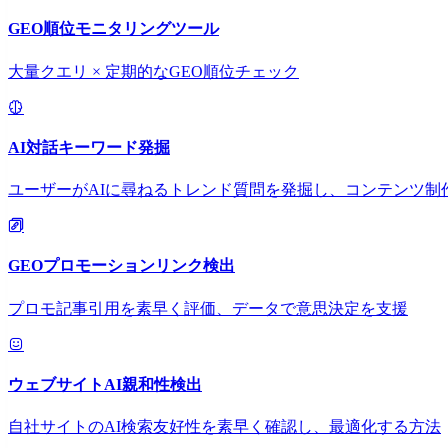
GEO順位モニタリングツール
大量クエリ × 定期的なGEO順位チェック
AI対話キーワード発掘
ユーザーがAIに尋ねるトレンド質問を発掘し、コンテンツ制
GEOプロモーションリンク検出
プロモ記事引用を素早く評価、データで意思決定を支援
ウェブサイトAI親和性検出
自社サイトのAI検索友好性を素早く確認し、最適化する方法