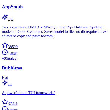
AppSmith
api
Tree view based UML C# MS-SQL OpenApi Database Api table
modeler - Code Generator. Saves model to files no db required. Text
editors to copy and paste to/from.
38590
1年前
+
25
today
Bubbletea
Hot
cli
A powerful little TUI framework ?
37221