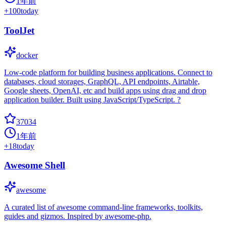
1年前
+
100
today
ToolJet
docker
Low-code platform for building business applications. Connect to
databases, cloud storages, GraphQL, API endpoints, Airtable,
Google sheets, OpenAI, etc and build apps using drag and drop
application builder. Built using JavaScript/TypeScript. ?
37034
1年前
+
18
today
Awesome Shell
awesome
A curated list of awesome command-line frameworks, toolkits,
guides and gizmos. Inspired by awesome-php.