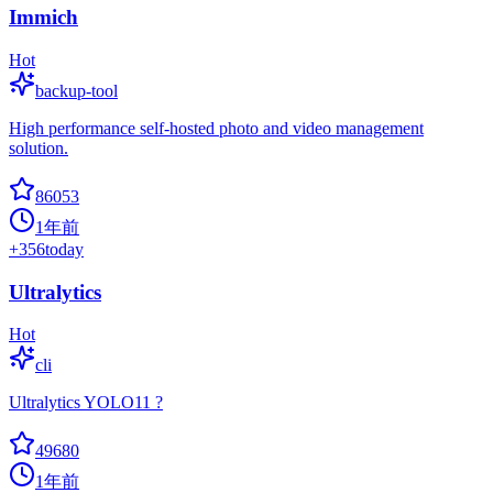
Immich
Hot
backup-tool
High performance self-hosted photo and video management
solution.
86053
1年前
+
356
today
Ultralytics
Hot
cli
Ultralytics YOLO11 ?
49680
1年前