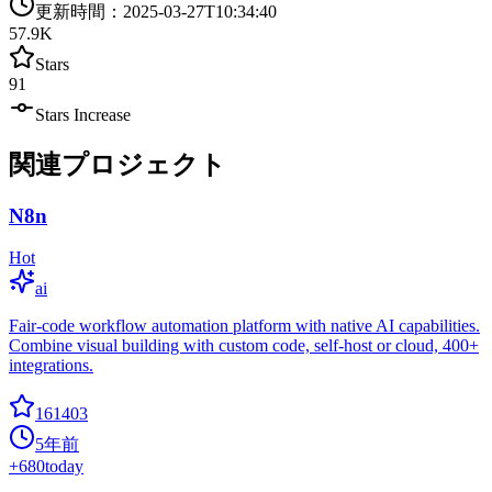
更新時間
：
2025-03-27T10:34:40
57.9K
Stars
91
Stars Increase
関連プロジェクト
N8n
Hot
ai
Fair-code workflow automation platform with native AI capabilities.
Combine visual building with custom code, self-host or cloud, 400+
integrations.
161403
5年前
+
680
today