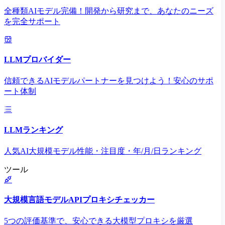
全種類AIモデル完備！開発から研究まで、あなたのニーズ
を完全サポート
LLMプロバイダー
信頼できるAIモデルパートナーを見つけよう！安心のサポ
ート体制
LLMランキング
人気AI大規模モデル性能・注目度・年/月/日ランキング
ツール
大規模言語モデルAPIプロキシチェッカー
5つの評価基準で、安心できる大模型プロキシを厳選