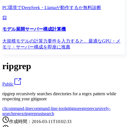
PC環境でDeepSeek・Llamaが動作するか無料診断
モデル展開サーバー構成計算機
大規模モデルの計算力要件を入力すると、最適なGPU・メ
モリ・サーバー構成を即座に推薦
ripgrep
Public
ripgrep recursively searches directories for a regex pattern while
respecting your gitignore
cli
command-line
command-line-tool
gitignore
grep
recursively-
search
regex
ripgrep
rust
search
作成時間
：
2016-03-11T10:02:33