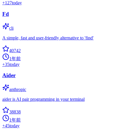
+
127
today
Fd
cli
A simple, fast and user-friendly alternative to 'find'
40742
1年前
+
35
today
Aider
anthropic
aider is AI pair programming in your terminal
38838
1年前
+
45
today