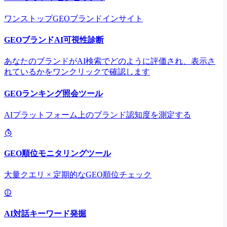
ワンストップGEOブランドインサイト
GEOブランドAI可視性診断
あなたのブランドがAI検索でどのように評価され、表示さ
れているかをワンクリックで確認します
GEOランキング照会ツール
AIプラットフォーム上のブランド認知度を測定する
GEO順位モニタリングツール
大量クエリ × 定期的なGEO順位チェック
AI対話キーワード発掘