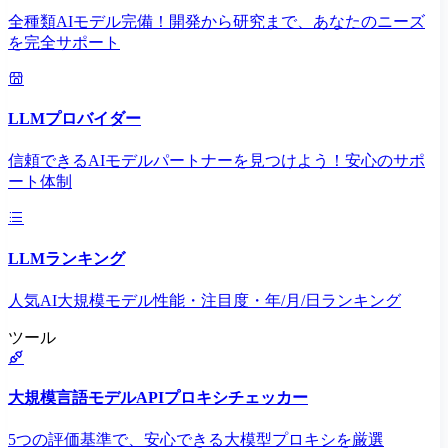
全種類AIモデル完備！開発から研究まで、あなたのニーズ
を完全サポート
LLMプロバイダー
信頼できるAIモデルパートナーを見つけよう！安心のサポ
ート体制
LLMランキング
人気AI大規模モデル性能・注目度・年/月/日ランキング
ツール
大規模言語モデルAPIプロキシチェッカー
5つの評価基準で、安心できる大模型プロキシを厳選