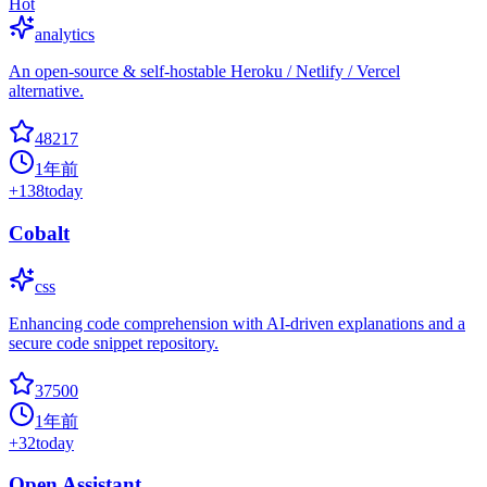
Hot
analytics
An open-source & self-hostable Heroku / Netlify / Vercel
alternative.
48217
1年前
+
138
today
Cobalt
css
Enhancing code comprehension with AI-driven explanations and a
secure code snippet repository.
37500
1年前
+
32
today
Open Assistant