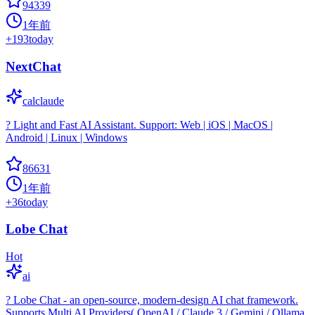
94339
1年前
+
193
today
NextChat
calclaude
? Light and Fast AI Assistant. Support: Web | iOS | MacOS |
Android | Linux | Windows
86631
1年前
+
36
today
Lobe Chat
Hot
ai
? Lobe Chat - an open-source, modern-design AI chat framework.
Supports Multi AI Providers( OpenAI / Claude 3 / Gemini / Ollama