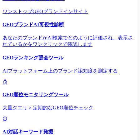
ワンストップGEOブランドインサイト
GEOブランドAI可視性診断
あなたのブランドがAI検索でどのように評価され、表示さ
れているかをワンクリックで確認します
GEOランキング照会ツール
AIプラットフォーム上のブランド認知度を測定する
GEO順位モニタリングツール
大量クエリ × 定期的なGEO順位チェック
AI対話キーワード発掘