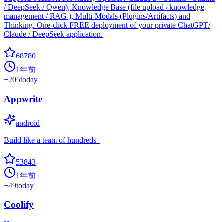
/ DeepSeek / Qwen), Knowledge Base (file upload / knowledge
management / RAG ), Multi-Modals (Plugins/Artifacts) and
Thinking. One-click FREE deployment of your private ChatGPT/
Claude / DeepSeek application.
68780
1年前
+
205
today
Appwrite
android
Build like a team of hundreds_
53843
1年前
+
49
today
Coolify