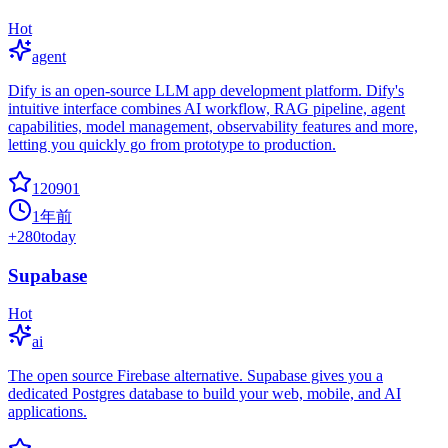
Hot
agent
Dify is an open-source LLM app development platform. Dify's
intuitive interface combines AI workflow, RAG pipeline, agent
capabilities, model management, observability features and more,
letting you quickly go from prototype to production.
120901
1年前
+
280
today
Supabase
Hot
ai
The open source Firebase alternative. Supabase gives you a
dedicated Postgres database to build your web, mobile, and AI
applications.