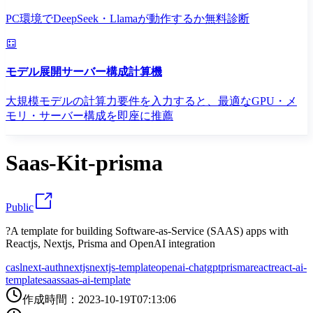
PC環境でDeepSeek・Llamaが動作するか無料診断
モデル展開サーバー構成計算機
大規模モデルの計算力要件を入力すると、最適なGPU・メ
モリ・サーバー構成を即座に推薦
Saas-Kit-prisma
Public
?A template for building Software-as-Service (SAAS) apps with
Reactjs, Nextjs, Prisma and OpenAI integration
casl
next-auth
nextjs
nextjs-template
openai-chatgpt
prisma
react
react-ai-
template
saas
saas-ai-template
作成時間
：
2023-10-19T07:13:06