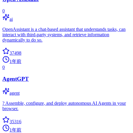
0
ai
OpenAssistant is a chat-based assistant that understands tasks, can
interact with third-party systems, and retrieve information
dynamically to do so.
37498
1年前
0
AgentGPT
agent
? Assemble, configure, and deploy autonomous AI Agents in your
browser.
35316
1年前