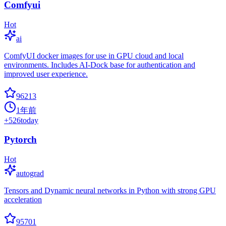
Comfyui
Hot
ai
ComfyUI docker images for use in GPU cloud and local
environments. Includes AI-Dock base for authentication and
improved user experience.
96213
1年前
+
526
today
Pytorch
Hot
autograd
Tensors and Dynamic neural networks in Python with strong GPU
acceleration
95701