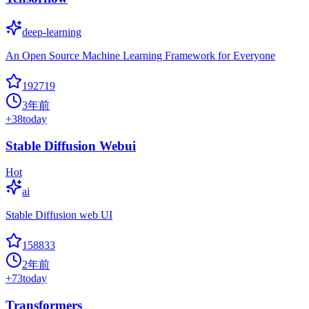
deep-learning
An Open Source Machine Learning Framework for Everyone
192719
3年前
+
38
today
Stable Diffusion Webui
Hot
ai
Stable Diffusion web UI
158833
2年前
+
73
today
Transformers