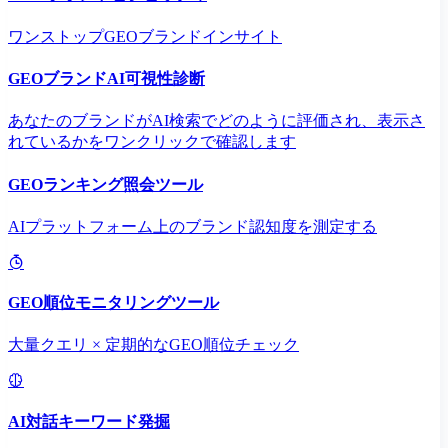
ワンストップGEOブランドインサイト
GEOブランドAI可視性診断
あなたのブランドがAI検索でどのように評価され、表示さ
れているかをワンクリックで確認します
GEOランキング照会ツール
AIプラットフォーム上のブランド認知度を測定する
GEO順位モニタリングツール
大量クエリ × 定期的なGEO順位チェック
AI対話キーワード発掘