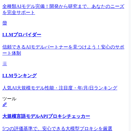
全種類AIモデル完備！開発から研究まで、あなたのニーズ
を完全サポート
LLMプロバイダー
信頼できるAIモデルパートナーを見つけよう！安心のサポ
ート体制
LLMランキング
人気AI大規模モデル性能・注目度・年/月/日ランキング
ツール
大規模言語モデルAPIプロキシチェッカー
5つの評価基準で、安心できる大模型プロキシを厳選