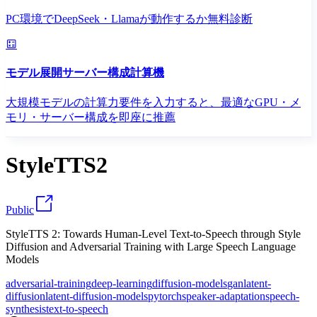
PC環境でDeepSeek・Llamaが動作するか無料診断
モデル展開サーバー構成計算機
大規模モデルの計算力要件を入力すると、最適なGPU・メ
モリ・サーバー構成を即座に推薦
StyleTTS2
Public
StyleTTS 2: Towards Human-Level Text-to-Speech through Style
Diffusion and Adversarial Training with Large Speech Language
Models
adversarial-training
deep-learning
diffusion-models
gan
latent-
diffusion
latent-diffusion-models
pytorch
speaker-adaptation
speech-
synthesis
text-to-speech