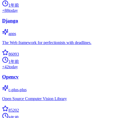
1年前
+
88
today
Django
apps
The Web framework for perfectionists with deadlines.
86093
1年前
+
42
today
Opencv
c-plus-plus
Open Source Computer Vision Library
85202
8年前