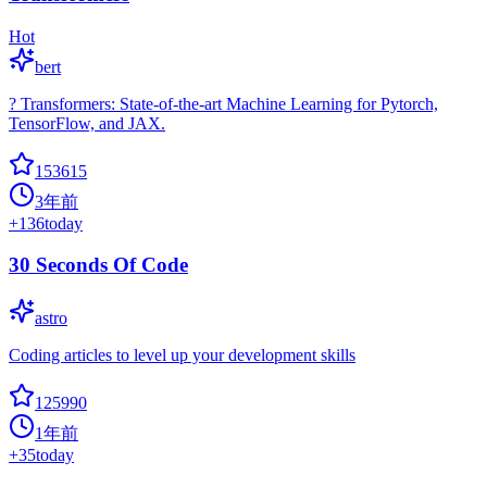
Hot
bert
? Transformers: State-of-the-art Machine Learning for Pytorch,
TensorFlow, and JAX.
153615
3年前
+
136
today
30 Seconds Of Code
astro
Coding articles to level up your development skills
125990
1年前
+
35
today