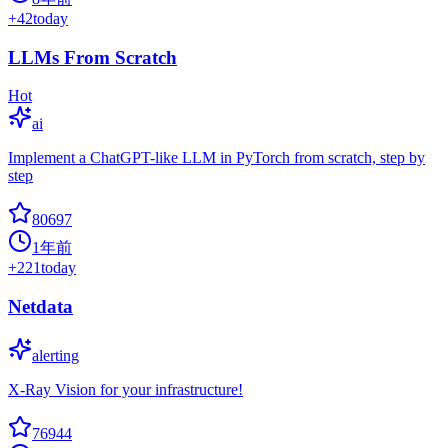
+
42
today
LLMs From Scratch
Hot
ai
Implement a ChatGPT-like LLM in PyTorch from scratch, step by
step
80697
1年前
+
221
today
Netdata
alerting
X-Ray Vision for your infrastructure!
76944