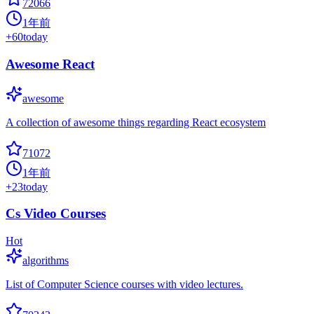
72066
1年前
+
60
today
Awesome React
awesome
A collection of awesome things regarding React ecosystem
71072
1年前
+
23
today
Cs Video Courses
Hot
algorithms
List of Computer Science courses with video lectures.