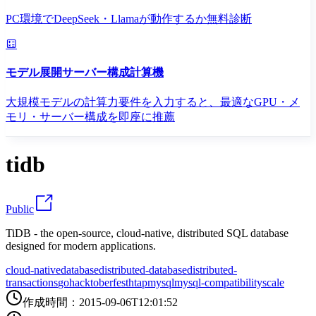
PC環境でDeepSeek・Llamaが動作するか無料診断
モデル展開サーバー構成計算機
大規模モデルの計算力要件を入力すると、最適なGPU・メ
モリ・サーバー構成を即座に推薦
tidb
Public
TiDB - the open-source, cloud-native, distributed SQL database
designed for modern applications.
cloud-native
database
distributed-database
distributed-
transactions
go
hacktoberfest
htap
mysql
mysql-compatibility
scale
作成時間
：
2015-09-06T12:01:52