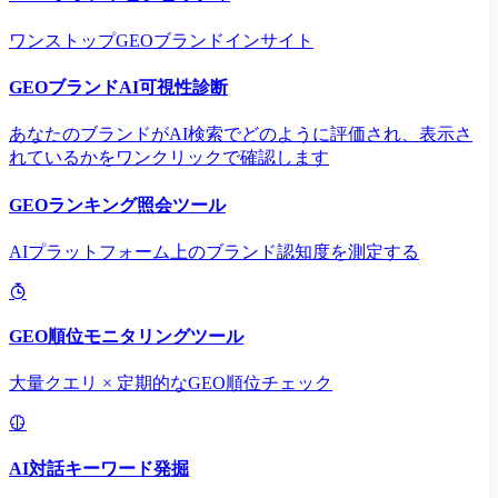
ワンストップGEOブランドインサイト
GEOブランドAI可視性診断
あなたのブランドがAI検索でどのように評価され、表示さ
れているかをワンクリックで確認します
GEOランキング照会ツール
AIプラットフォーム上のブランド認知度を測定する
GEO順位モニタリングツール
大量クエリ × 定期的なGEO順位チェック
AI対話キーワード発掘