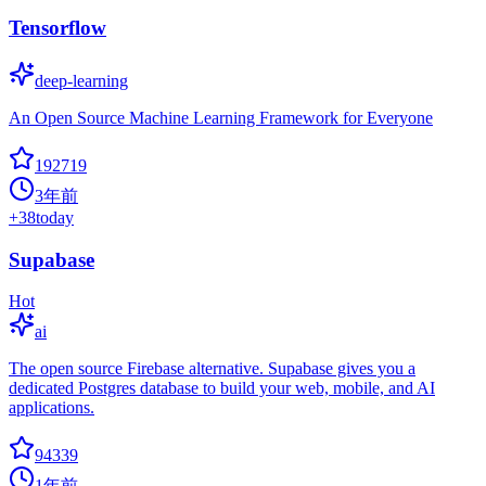
Tensorflow
deep-learning
An Open Source Machine Learning Framework for Everyone
192719
3年前
+
38
today
Supabase
Hot
ai
The open source Firebase alternative. Supabase gives you a
dedicated Postgres database to build your web, mobile, and AI
applications.
94339
1年前