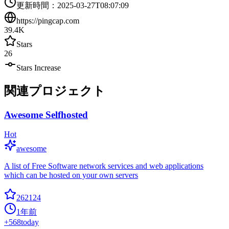
更新時間
：
2025-03-27T08:07:09
https://pingcap.com
39.4K
Stars
26
Stars Increase
関連プロジェクト
Awesome Selfhosted
Hot
awesome
A list of Free Software network services and web applications
which can be hosted on your own servers
262124
1年前
+
568
today