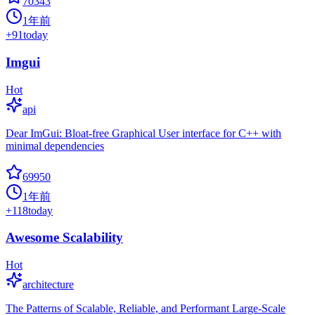
70343
1年前
+
91
today
Imgui
Hot
api
Dear ImGui: Bloat-free Graphical User interface for C++ with
minimal dependencies
69950
1年前
+
118
today
Awesome Scalability
Hot
architecture
The Patterns of Scalable, Reliable, and Performant Large-Scale