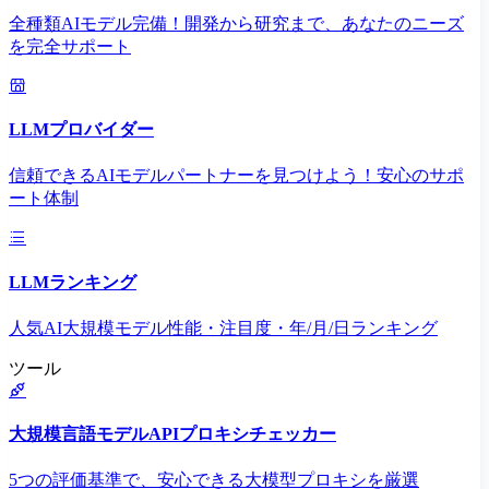
全種類AIモデル完備！開発から研究まで、あなたのニーズ
を完全サポート
LLMプロバイダー
信頼できるAIモデルパートナーを見つけよう！安心のサポ
ート体制
LLMランキング
人気AI大規模モデル性能・注目度・年/月/日ランキング
ツール
大規模言語モデルAPIプロキシチェッカー
5つの評価基準で、安心できる大模型プロキシを厳選