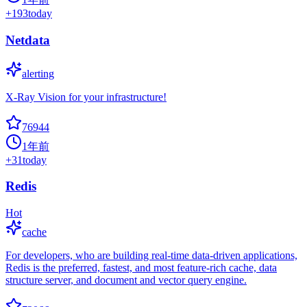
+
193
today
Netdata
alerting
X-Ray Vision for your infrastructure!
76944
1年前
+
31
today
Redis
Hot
cache
For developers, who are building real-time data-driven applications,
Redis is the preferred, fastest, and most feature-rich cache, data
structure server, and document and vector query engine.