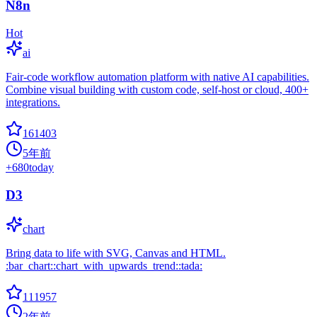
N8n
Hot
ai
Fair-code workflow automation platform with native AI capabilities.
Combine visual building with custom code, self-host or cloud, 400+
integrations.
161403
5年前
+
680
today
D3
chart
Bring data to life with SVG, Canvas and HTML.
:bar_chart::chart_with_upwards_trend::tada:
111957
2年前