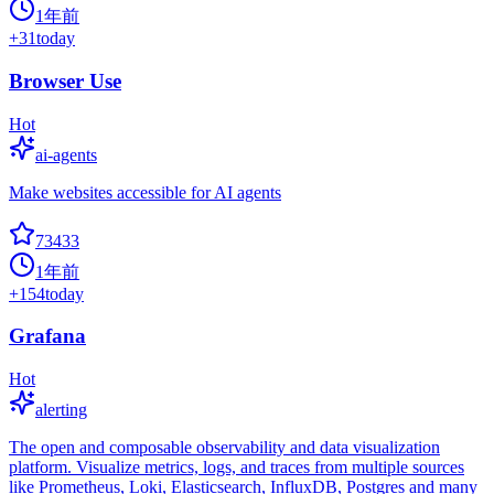
1年前
+
31
today
Browser Use
Hot
ai-agents
Make websites accessible for AI agents
73433
1年前
+
154
today
Grafana
Hot
alerting
The open and composable observability and data visualization
platform. Visualize metrics, logs, and traces from multiple sources
like Prometheus, Loki, Elasticsearch, InfluxDB, Postgres and many