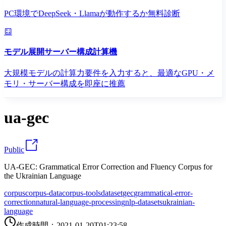
PC環境でDeepSeek・Llamaが動作するか無料診断
モデル展開サーバー構成計算機
大規模モデルの計算力要件を入力すると、最適なGPU・メ
モリ・サーバー構成を即座に推薦
ua-gec
Public
UA-GEC: Grammatical Error Correction and Fluency Corpus for
the Ukrainian Language
corpus
corpus-data
corpus-tools
dataset
gec
grammatical-error-
correction
natural-language-processing
nlp-datasets
ukrainian-
language
作成時間
：
2021-01-20T01:23:58