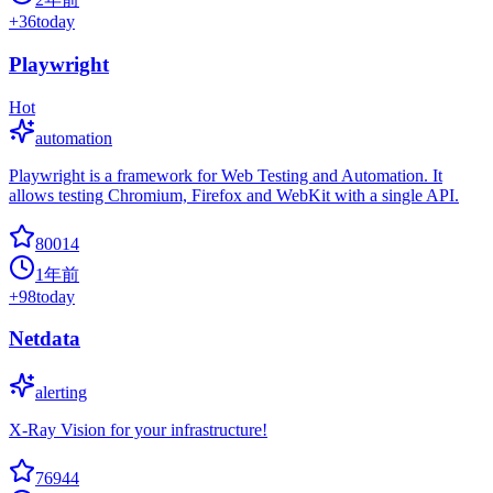
+
36
today
Playwright
Hot
automation
Playwright is a framework for Web Testing and Automation. It
allows testing Chromium, Firefox and WebKit with a single API.
80014
1年前
+
98
today
Netdata
alerting
X-Ray Vision for your infrastructure!
76944