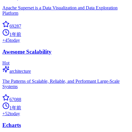
Apache Superset is a Data Visualization and Data Exploration
Platform
69287
1年前
+
45
today
Awesome Scalability
Hot
architecture
The Patterns of Scalable, Reliable, and Performant Large-Scale
Systems
67088
1年前
+
52
today
Echarts