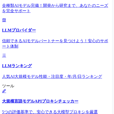
全種類AIモデル完備！開発から研究まで、あなたのニーズ
を完全サポート
LLMプロバイダー
信頼できるAIモデルパートナーを見つけよう！安心のサポ
ート体制
LLMランキング
人気AI大規模モデル性能・注目度・年/月/日ランキング
ツール
大規模言語モデルAPIプロキシチェッカー
5つの評価基準で、安心できる大模型プロキシを厳選