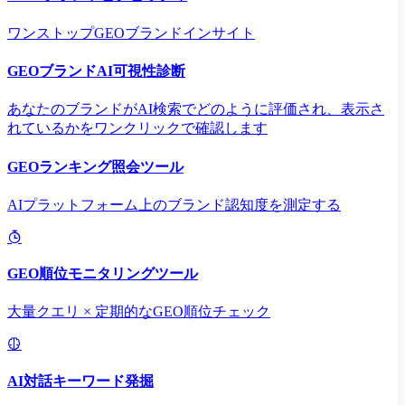
ワンストップGEOブランドインサイト
GEOブランドAI可視性診断
あなたのブランドがAI検索でどのように評価され、表示さ
れているかをワンクリックで確認します
GEOランキング照会ツール
AIプラットフォーム上のブランド認知度を測定する
GEO順位モニタリングツール
大量クエリ × 定期的なGEO順位チェック
AI対話キーワード発掘