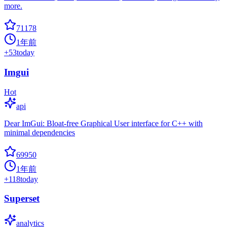
more.
71178
1年前
+
53
today
Imgui
Hot
api
Dear ImGui: Bloat-free Graphical User interface for C++ with
minimal dependencies
69950
1年前
+
118
today
Superset
analytics