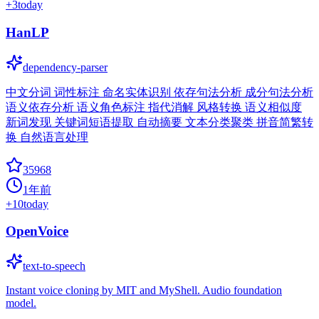
+
3
today
HanLP
dependency-parser
中文分词 词性标注 命名实体识别 依存句法分析 成分句法分析
语义依存分析 语义角色标注 指代消解 风格转换 语义相似度
新词发现 关键词短语提取 自动摘要 文本分类聚类 拼音简繁转
换 自然语言处理
35968
1年前
+
10
today
OpenVoice
text-to-speech
Instant voice cloning by MIT and MyShell. Audio foundation
model.