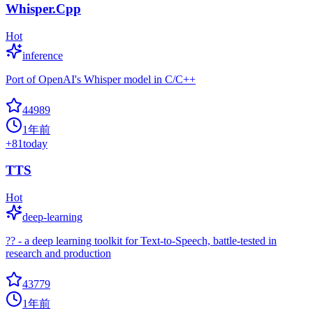
Whisper.Cpp
Hot
inference
Port of OpenAI's Whisper model in C/C++
44989
1年前
+
81
today
TTS
Hot
deep-learning
?? - a deep learning toolkit for Text-to-Speech, battle-tested in
research and production
43779
1年前