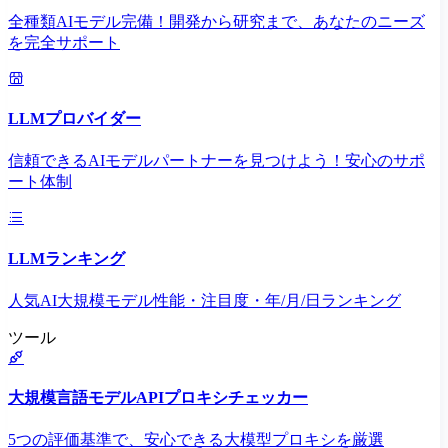
全種類AIモデル完備！開発から研究まで、あなたのニーズ
を完全サポート
LLMプロバイダー
信頼できるAIモデルパートナーを見つけよう！安心のサポ
ート体制
LLMランキング
人気AI大規模モデル性能・注目度・年/月/日ランキング
ツール
大規模言語モデルAPIプロキシチェッカー
5つの評価基準で、安心できる大模型プロキシを厳選