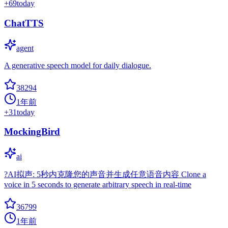
+
69
today
ChatTTS
agent
A generative speech model for daily dialogue.
38294
1年前
+
31
today
MockingBird
ai
?AI拟声: 5秒内克隆您的声音并生成任意语音内容 Clone a
voice in 5 seconds to generate arbitrary speech in real-time
36799
1年前