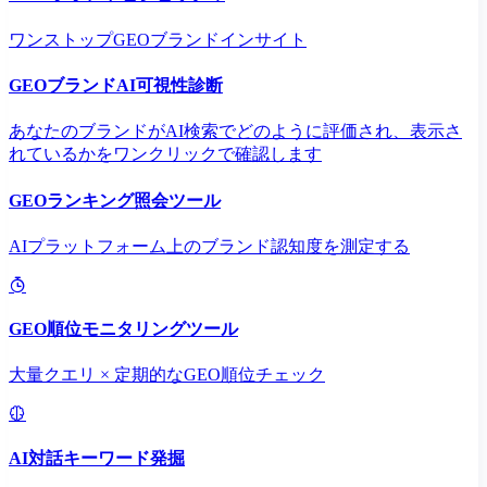
ワンストップGEOブランドインサイト
GEOブランドAI可視性診断
あなたのブランドがAI検索でどのように評価され、表示さ
れているかをワンクリックで確認します
GEOランキング照会ツール
AIプラットフォーム上のブランド認知度を測定する
GEO順位モニタリングツール
大量クエリ × 定期的なGEO順位チェック
AI対話キーワード発掘