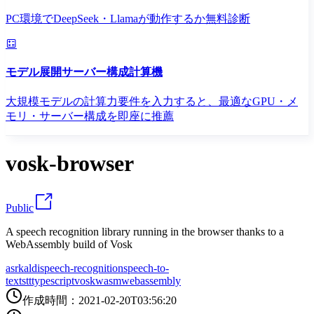
PC環境でDeepSeek・Llamaが動作するか無料診断
モデル展開サーバー構成計算機
大規模モデルの計算力要件を入力すると、最適なGPU・メ
モリ・サーバー構成を即座に推薦
vosk-browser
Public
A speech recognition library running in the browser thanks to a
WebAssembly build of Vosk
asr
kaldi
speech-recognition
speech-to-
text
stt
typescript
vosk
wasm
webassembly
作成時間
：
2021-02-20T03:56:20