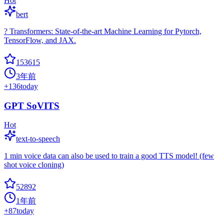
Hot
bert
? Transformers: State-of-the-art Machine Learning for Pytorch,
TensorFlow, and JAX.
153615
3年前
+
136
today
GPT SoVITS
Hot
text-to-speech
1 min voice data can also be used to train a good TTS model! (few
shot voice cloning)
52892
1年前
+
87
today