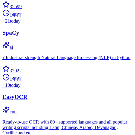
35599
1年前
+
21
today
SpaCy
ai
? Industrial-strength Natural Language Processing (NLP) in Python
32922
1年前
+
10
today
EasyOCR
cnn
Ready-to-use OCR with 80+ supported languages and all popular
writing scripts including Latin, Chinese, Arabic, Devanagari,
Cyrillic and etc.