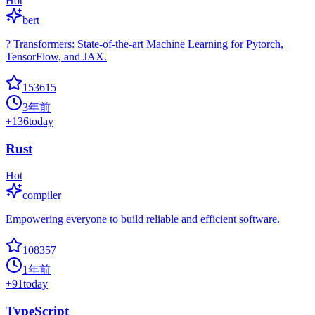
Hot
bert
? Transformers: State-of-the-art Machine Learning for Pytorch,
TensorFlow, and JAX.
153615
3年前
+
136
today
Rust
Hot
compiler
Empowering everyone to build reliable and efficient software.
108357
1年前
+
91
today
TypeScript