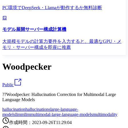
PC環境でDeepSeek・Llamaが動作するか無料診断
モデル展開サーバー構成計算機
大規模モデルの計算力要件を入力すると、最適なGPU・メ
モリ・サーバー構成を即座に推薦
Woodpecker
Public
??Woodpecker: Hallucination Correction for Multimodal Large
Language Models
hallucination
hallucinations
large-language-
models
llm
mllm
multimodal-large-language-models
multimodality
作成時間
：
2023-09-26T11:29:04