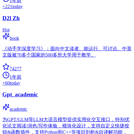
1年前
+
221
today
D2l Zh
Hot
book
《动手学深度学习》：面向中文读者、能运行、可讨论。中英
文版被70多个国家的500多所大学用于教学。
74277
1年前
+
60
today
Gpt_academic
academic
为GPT/GLM等LLM大语言模型提供实用化交互接口，特别优
化论文阅读/润色/写作体验，模块化设计，支持自定义快捷按
钮&函数插件，支持Python和C++等项目剖析&自译解功能，