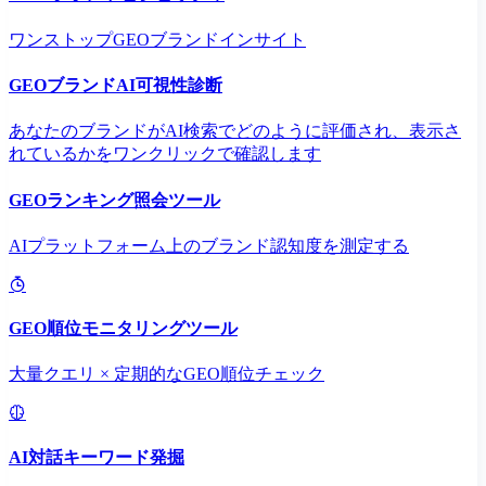
ワンストップGEOブランドインサイト
GEOブランドAI可視性診断
あなたのブランドがAI検索でどのように評価され、表示さ
れているかをワンクリックで確認します
GEOランキング照会ツール
AIプラットフォーム上のブランド認知度を測定する
GEO順位モニタリングツール
大量クエリ × 定期的なGEO順位チェック
AI対話キーワード発掘