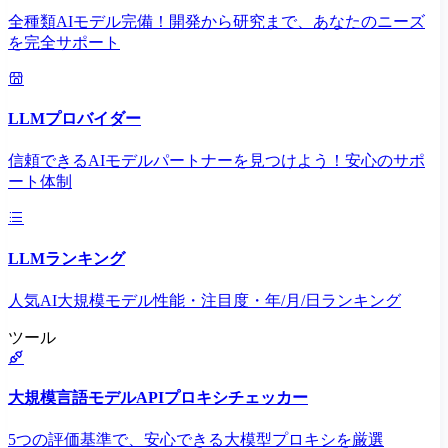
全種類AIモデル完備！開発から研究まで、あなたのニーズ
を完全サポート
LLMプロバイダー
信頼できるAIモデルパートナーを見つけよう！安心のサポ
ート体制
LLMランキング
人気AI大規模モデル性能・注目度・年/月/日ランキング
ツール
大規模言語モデルAPIプロキシチェッカー
5つの評価基準で、安心できる大模型プロキシを厳選