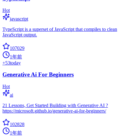
Hot
javascript
TypeScript is a superset of JavaScript that compiles to clean
JavaScript output.
107029
1年前
+
53
today
Generative Ai For Beginners
Hot
ai
21 Lessons, Get Started Building with Generative AI ?
https://microsoft.github.io/generative-ai-for-beginners/
102828
1年前