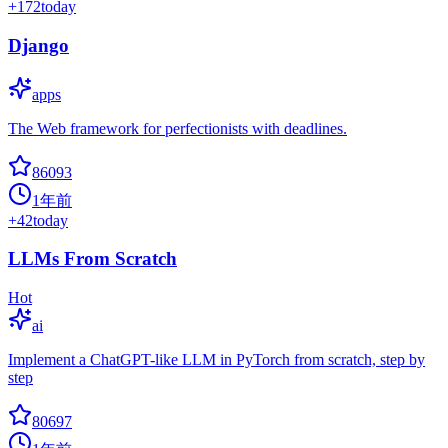
+
172
today
Django
apps
The Web framework for perfectionists with deadlines.
86093
1年前
+
42
today
LLMs From Scratch
Hot
ai
Implement a ChatGPT-like LLM in PyTorch from scratch, step by
step
80697