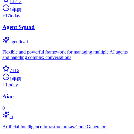
13213
1年前
+
17
today
Agent Squad
agentic-ai
Flexible and powerful framework for managing multiple AI agents
and handling complex conversations
7116
1年前
+
1
today
Aiac
0
ai
Artificial Intelligence Infrastructure-as-Code Generator.