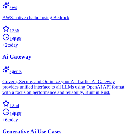
aws
AWS-native chatbot using Bedrock
1256
1年前
+
2
today
Ai Gateway
agents
Govern, Secure, and Optimize your AI Traffic. AI Gateway
provides unified interface to all LLMs using OpenAI API format
with a focus on performance and reliability. Built in Rust.
1254
1年前
+
6
today
Generative Ai Use Cases