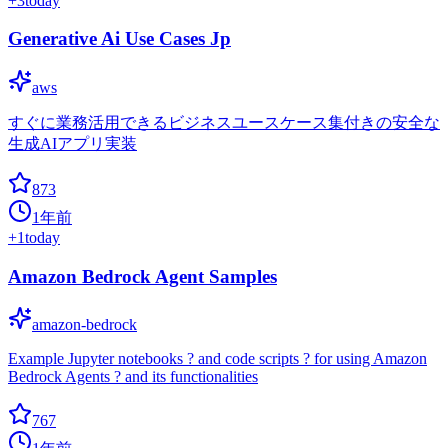
+
3
today
Generative Ai Use Cases Jp
aws
すぐに業務活用できるビジネスユースケース集付きの安全な
生成AIアプリ実装
873
1年前
+
1
today
Amazon Bedrock Agent Samples
amazon-bedrock
Example Jupyter notebooks ? and code scripts ? for using Amazon
Bedrock Agents ? and its functionalities
767