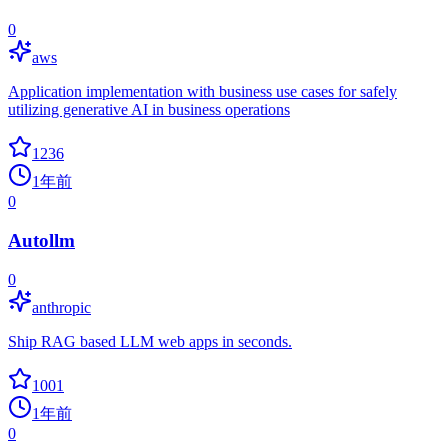
0
aws
Application implementation with business use cases for safely
utilizing generative AI in business operations
1236
1年前
0
Autollm
0
anthropic
Ship RAG based LLM web apps in seconds.
1001
1年前
0