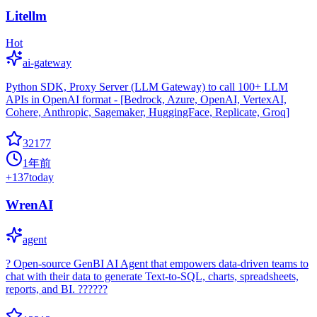
Litellm
Hot
ai-gateway
Python SDK, Proxy Server (LLM Gateway) to call 100+ LLM
APIs in OpenAI format - [Bedrock, Azure, OpenAI, VertexAI,
Cohere, Anthropic, Sagemaker, HuggingFace, Replicate, Groq]
32177
1年前
+
137
today
WrenAI
agent
? Open-source GenBI AI Agent that empowers data-driven teams to
chat with their data to generate Text-to-SQL, charts, spreadsheets,
reports, and BI. ??????