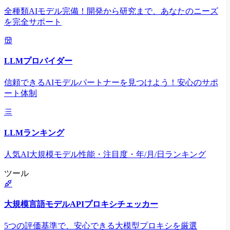
全種類AIモデル完備！開発から研究まで、あなたのニーズ
を完全サポート
LLMプロバイダー
信頼できるAIモデルパートナーを見つけよう！安心のサポ
ート体制
LLMランキング
人気AI大規模モデル性能・注目度・年/月/日ランキング
ツール
大規模言語モデルAPIプロキシチェッカー
5つの評価基準で、安心できる大模型プロキシを厳選