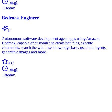
1年前
+
1
today
Bedrock Engineer
[]
Autonomous software development agent apps using Amazon
Bedrock, capable of customize to create/edit files, execute
commands, search the web, use knowledge base, use multi-agents,
generative images and more.
437
1年前
+
3
today
Well Architected Iac Analyzer
0
amazon-bedrock
Generative AI tool for evaluating Infrastructure as Code and