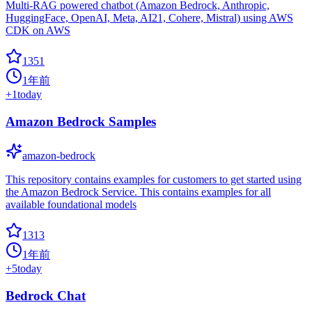
Multi-RAG powered chatbot (Amazon Bedrock, Anthropic,
HuggingFace, OpenAI, Meta, AI21, Cohere, Mistral) using AWS
CDK on AWS
1351
1年前
+
1
today
Amazon Bedrock Samples
amazon-bedrock
This repository contains examples for customers to get started using
the Amazon Bedrock Service. This contains examples for all
available foundational models
1313
1年前
+
5
today
Bedrock Chat