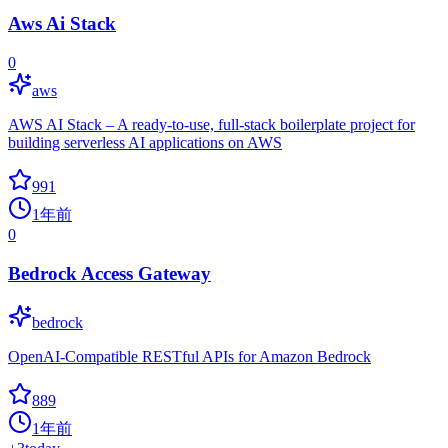
Aws Ai Stack
0
aws
AWS AI Stack – A ready-to-use, full-stack boilerplate project for
building serverless AI applications on AWS
991
1年前
0
Bedrock Access Gateway
bedrock
OpenAI-Compatible RESTful APIs for Amazon Bedrock
889
1年前