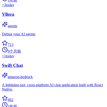
1年前
+
3
today
Vllora
agents
Debug your AI agents
713
9个月前
+
1
today
Swift Chat
amazon-bedrock
A lightning-fast, cross-platform AI chat application built with React
Native.
662
1年前