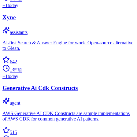
+
1
today
Xyne
assistants
AI-first Search & Answer Engine for work. Open-source alternative
to Glean.
642
1年前
+
1
today
Generative Ai Cdk Constructs
agent
AWS Generative AI CDK Constructs are sample implementations
of AWS CDK for common generative AI patterns.
515