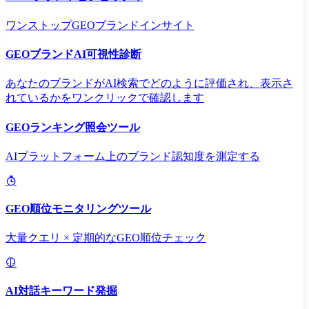
ワンストップGEOブランドインサイト
GEOブランドAI可視性診断
あなたのブランドがAI検索でどのように評価され、表示さ
れているかをワンクリックで確認します
GEOランキング照会ツール
AIプラットフォーム上のブランド認知度を測定する
GEO順位モニタリングツール
大量クエリ × 定期的なGEO順位チェック
AI対話キーワード発掘