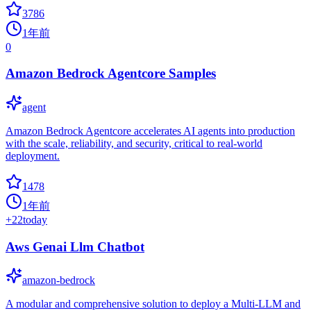
3786
1年前
0
Amazon Bedrock Agentcore Samples
agent
Amazon Bedrock Agentcore accelerates AI agents into production
with the scale, reliability, and security, critical to real-world
deployment.
1478
1年前
+
22
today
Aws Genai Llm Chatbot
amazon-bedrock
A modular and comprehensive solution to deploy a Multi-LLM and