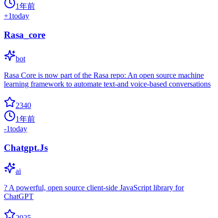
1年前
+
1
today
Rasa_core
bot
Rasa Core is now part of the Rasa repo: An open source machine
learning framework to automate text-and voice-based conversations
2340
1年前
-1
today
Chatgpt.Js
ai
? A powerful, open source client-side JavaScript library for
ChatGPT
2025