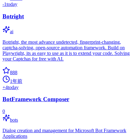
-1
today
Botright
ai
Botright, the most advance undetected, fingerprint-changing,
captcha-solving, open-source automation framework. Build on
Playwright, its as easy to use as it is to extend your code. Solving
your Captchas for free with AI.
888
1年前
+
4
today
BotFramework Composer
0
bots
Dialog creation and management for Microsoft Bot Framework
Applications