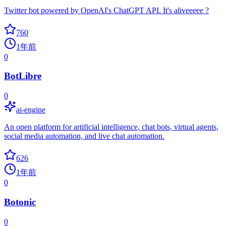
Twitter bot powered by OpenAI's ChatGPT API. It's aliveeeee ?
760
1年前
0
BotLibre
0
ai-engine
An open platform for artificial intelligence, chat bots, virtual agents,
social media automation, and live chat automation.
626
1年前
0
Botonic
0