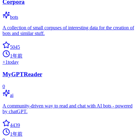
Corpora
bots
A collection of small corpuses of interesting data for the creation of
bots and similar stuff.
5045
1年前
+
1
today
MyGPTReader
0
ai
A community-driven way to read and chat with AI bots - powered
by chatGPT.
4439
1年前