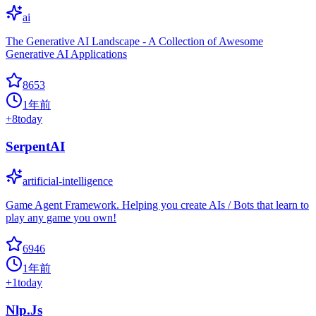
ai
The Generative AI Landscape - A Collection of Awesome
Generative AI Applications
8653
1年前
+
8
today
SerpentAI
artificial-intelligence
Game Agent Framework. Helping you create AIs / Bots that learn to
play any game you own!
6946
1年前
+
1
today
Nlp.Js