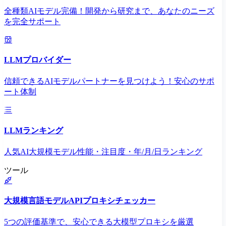
全種類AIモデル完備！開発から研究まで、あなたのニーズ
を完全サポート
LLMプロバイダー
信頼できるAIモデルパートナーを見つけよう！安心のサポ
ート体制
LLMランキング
人気AI大規模モデル性能・注目度・年/月/日ランキング
ツール
大規模言語モデルAPIプロキシチェッカー
5つの評価基準で、安心できる大模型プロキシを厳選