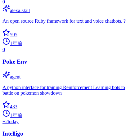
0
alexa-skill
An open source Ruby framework for text and voice chatbots. ?
595
1年前
0
Poke Env
agent
A python interface for training Reinforcement Learning bots to
battle on pokemon showdown
433
1年前
+
2
today
Intelligo