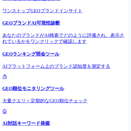
ワンストップGEOブランドインサイト
GEOブランドAI可視性診断
あなたのブランドがAI検索でどのように評価され、表示さ
れているかをワンクリックで確認します
GEOランキング照会ツール
AIプラットフォーム上のブランド認知度を測定する
GEO順位モニタリングツール
大量クエリ × 定期的なGEO順位チェック
AI対話キーワード発掘