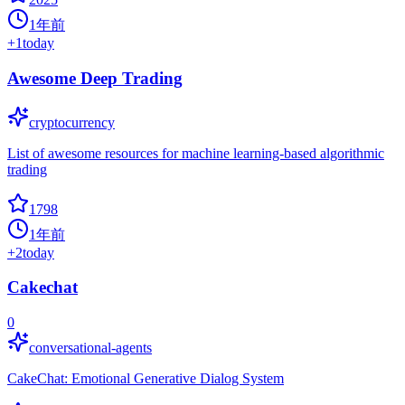
1年前
+
1
today
Awesome Deep Trading
cryptocurrency
List of awesome resources for machine learning-based algorithmic
trading
1798
1年前
+
2
today
Cakechat
0
conversational-agents
CakeChat: Emotional Generative Dialog System