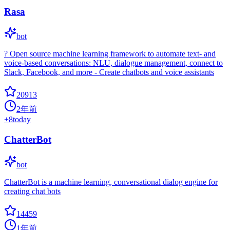
Rasa
bot
? Open source machine learning framework to automate text- and
voice-based conversations: NLU, dialogue management, connect to
Slack, Facebook, and more - Create chatbots and voice assistants
20913
2年前
+
8
today
ChatterBot
bot
ChatterBot is a machine learning, conversational dialog engine for
creating chat bots
14459
1年前