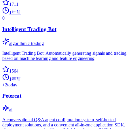
1711
1年前
0
Intelligent Trading Bot
algorithmic-trading
Intelligent Trading Bot: Automatically generating signals and trading
based on machine learning and feature engineering
1564
1年前
+
2
today
Petercat
ai
A conversational Q&A agent configuration system, self-hosted
deployment solutions, and a convenient all-in-one application SDK,