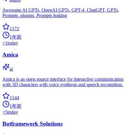
Awesome AI GPTs, OpenAI GPTs, GPT-4, ChatGPT, GPTs,
Prompts, plugins, Prompts leaking
1172
1年前
+
1
today
Amica
ai
Amica is an open source interface for interactive communication
with 3D characters with voice synthesis and speech recognition.
1144
1年前
+
5
today
Botframework Solutions