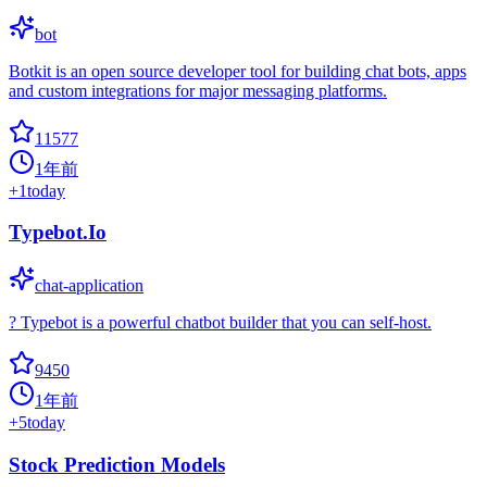
bot
Botkit is an open source developer tool for building chat bots, apps
and custom integrations for major messaging platforms.
11577
1年前
+
1
today
Typebot.Io
chat-application
? Typebot is a powerful chatbot builder that you can self-host.
9450
1年前
+
5
today
Stock Prediction Models