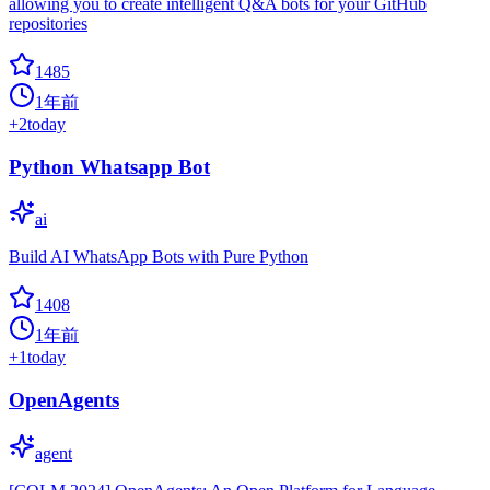
allowing you to create intelligent Q&A bots for your GitHub
repositories
1485
1年前
+
2
today
Python Whatsapp Bot
ai
Build AI WhatsApp Bots with Pure Python
1408
1年前
+
1
today
OpenAgents
agent