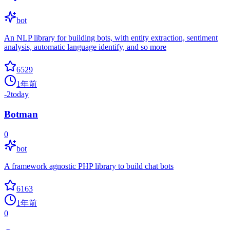
bot
An NLP library for building bots, with entity extraction, sentiment
analysis, automatic language identify, and so more
6529
1年前
-2
today
Botman
0
bot
A framework agnostic PHP library to build chat bots
6163
1年前
0