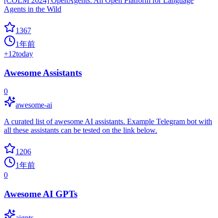
[COLM 2024] OpenAgents: An Open Platform for Language
Agents in the Wild
1367
1年前
+
12
today
Awesome Assistants
0
awesome-ai
A curated list of awesome AI assistants. Example Telegram bot with
all these assistants can be tested on the link below.
1206
1年前
0
Awesome AI GPTs
aigpts