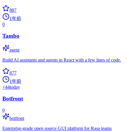
887
1年前
0
Tambo
agent
Build AI assistants and agents in React with a few lines of code.
877
1年前
+
44
today
Botfront
0
botfront
Enterprise-grade open source GUI platform for Rasa teams