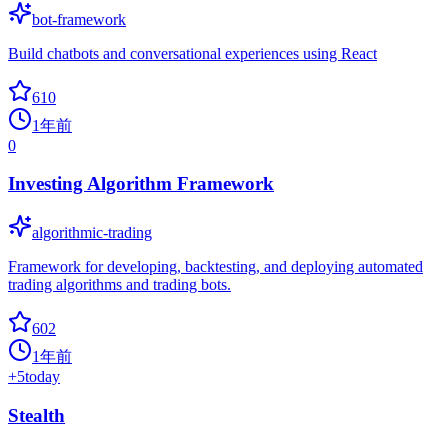
bot-framework
Build chatbots and conversational experiences using React
610
1年前
0
Investing Algorithm Framework
algorithmic-trading
Framework for developing, backtesting, and deploying automated
trading algorithms and trading bots.
602
1年前
+
5
today
Stealth