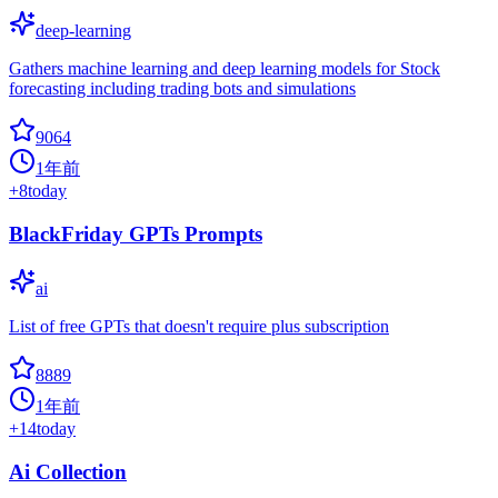
deep-learning
Gathers machine learning and deep learning models for Stock
forecasting including trading bots and simulations
9064
1年前
+
8
today
BlackFriday GPTs Prompts
ai
List of free GPTs that doesn't require plus subscription
8889
1年前
+
14
today
Ai Collection