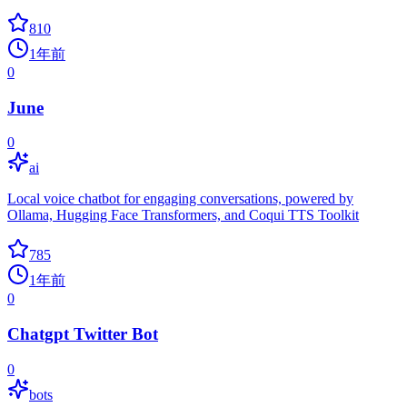
810
1年前
0
June
0
ai
Local voice chatbot for engaging conversations, powered by
Ollama, Hugging Face Transformers, and Coqui TTS Toolkit
785
1年前
0
Chatgpt Twitter Bot
0
bots