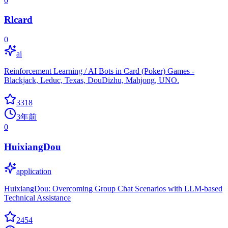
0
Rlcard
0
ai
Reinforcement Learning / AI Bots in Card (Poker) Games -
Blackjack, Leduc, Texas, DouDizhu, Mahjong, UNO.
3318
3年前
0
HuixiangDou
application
HuixiangDou: Overcoming Group Chat Scenarios with LLM-based
Technical Assistance
2454