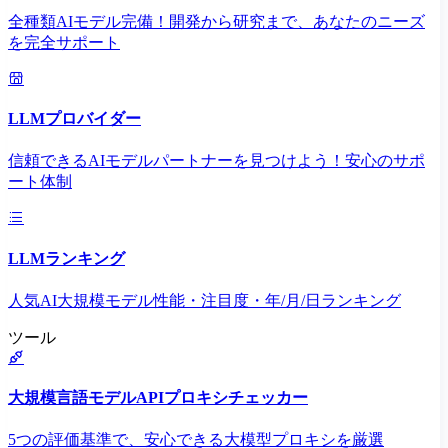
全種類AIモデル完備！開発から研究まで、あなたのニーズ
を完全サポート
LLMプロバイダー
信頼できるAIモデルパートナーを見つけよう！安心のサポ
ート体制
LLMランキング
人気AI大規模モデル性能・注目度・年/月/日ランキング
ツール
大規模言語モデルAPIプロキシチェッカー
5つの評価基準で、安心できる大模型プロキシを厳選