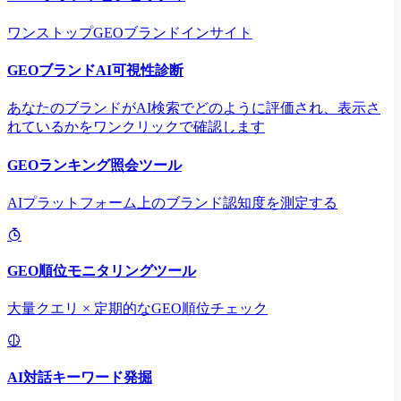
ワンストップGEOブランドインサイト
GEOブランドAI可視性診断
あなたのブランドがAI検索でどのように評価され、表示さ
れているかをワンクリックで確認します
GEOランキング照会ツール
AIプラットフォーム上のブランド認知度を測定する
GEO順位モニタリングツール
大量クエリ × 定期的なGEO順位チェック
AI対話キーワード発掘