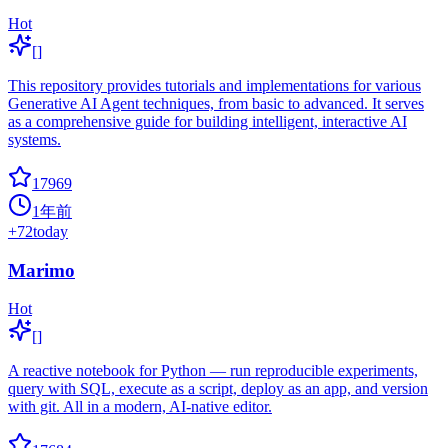
Hot
[]
This repository provides tutorials and implementations for various
Generative AI Agent techniques, from basic to advanced. It serves
as a comprehensive guide for building intelligent, interactive AI
systems.
17969
1年前
+
72
today
Marimo
Hot
[]
A reactive notebook for Python — run reproducible experiments,
query with SQL, execute as a script, deploy as an app, and version
with git. All in a modern, AI-native editor.