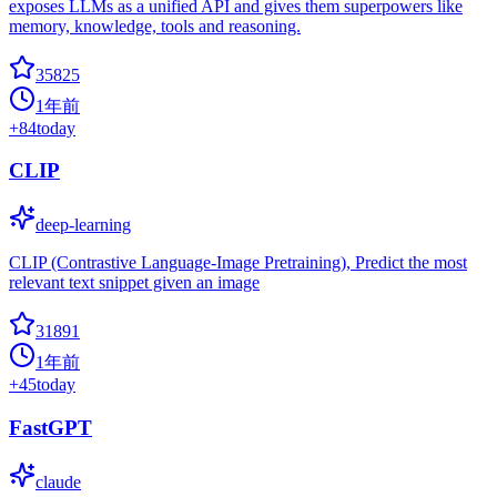
exposes LLMs as a unified API and gives them superpowers like
memory, knowledge, tools and reasoning.
35825
1年前
+
84
today
CLIP
deep-learning
CLIP (Contrastive Language-Image Pretraining), Predict the most
relevant text snippet given an image
31891
1年前
+
45
today
FastGPT
claude