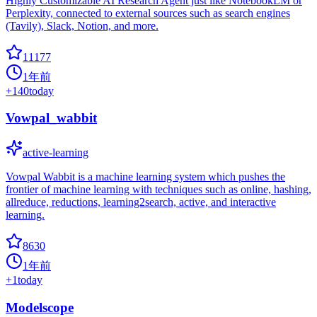
Highly Customizable AI Research Agent just like NotebookLM or
Perplexity, connected to external sources such as search engines
(Tavily), Slack, Notion, and more.
11177
1年前
+
140
today
Vowpal_wabbit
active-learning
Vowpal Wabbit is a machine learning system which pushes the
frontier of machine learning with techniques such as online, hashing,
allreduce, reductions, learning2search, active, and interactive
learning.
8630
1年前
+
1
today
Modelscope