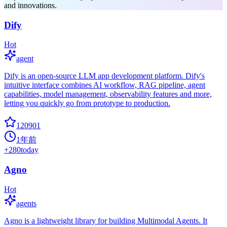
and innovations.
Dify
Hot
agent
Dify is an open-source LLM app development platform. Dify's
intuitive interface combines AI workflow, RAG pipeline, agent
capabilities, model management, observability features and more,
letting you quickly go from prototype to production.
120901
1年前
+
280
today
Agno
Hot
agents
Agno is a lightweight library for building Multimodal Agents. It