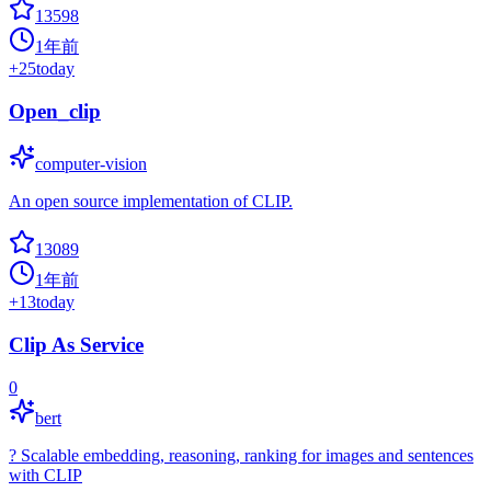
13598
1年前
+
25
today
Open_clip
computer-vision
An open source implementation of CLIP.
13089
1年前
+
13
today
Clip As Service
0
bert
? Scalable embedding, reasoning, ranking for images and sentences
with CLIP