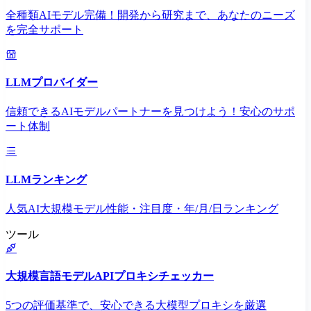
全種類AIモデル完備！開発から研究まで、あなたのニーズ
を完全サポート
LLMプロバイダー
信頼できるAIモデルパートナーを見つけよう！安心のサポ
ート体制
LLMランキング
人気AI大規模モデル性能・注目度・年/月/日ランキング
ツール
大規模言語モデルAPIプロキシチェッカー
5つの評価基準で、安心できる大模型プロキシを厳選