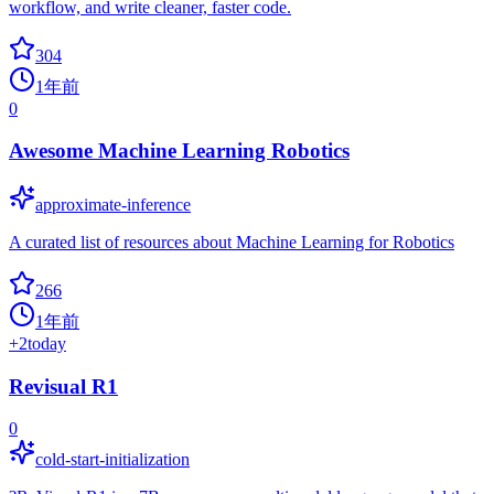
workflow, and write cleaner, faster code.
304
1年前
0
Awesome Machine Learning Robotics
approximate-inference
A curated list of resources about Machine Learning for Robotics
266
1年前
+
2
today
Revisual R1
0
cold-start-initialization