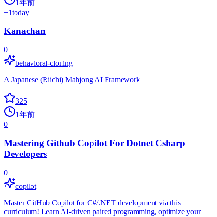
1年前
+
1
today
Kanachan
0
behavioral-cloning
A Japanese (Riichi) Mahjong AI Framework
325
1年前
0
Mastering Github Copilot For Dotnet Csharp
Developers
0
copilot
Master GitHub Copilot for C#/.NET development via this
curriculum! Learn AI-driven paired programming, optimize your