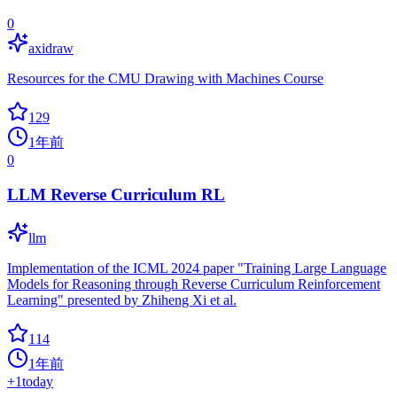
0
axidraw
Resources for the CMU Drawing with Machines Course
129
1年前
0
LLM Reverse Curriculum RL
llm
Implementation of the ICML 2024 paper "Training Large Language
Models for Reasoning through Reverse Curriculum Reinforcement
Learning" presented by Zhiheng Xi et al.
114
1年前
+
1
today