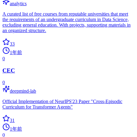
analytics
A curated list of free courses from reputable universities that meet
the requirements of an undergraduate curriculum in Data Science,
excluding general education. With projects, supporting materials in
an organized structure.
33
1年前
0
CEC
0
deepmind-lab
Official Implementation of NeurIPS'23 Paper "Cross-Episodic
Curriculum for Transformer Agents"
31
1年前
0