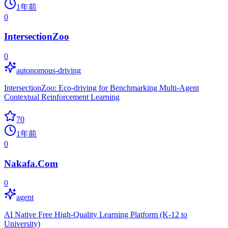
1年前
0
IntersectionZoo
0
autonomous-driving
IntersectionZoo: Eco-driving for Benchmarking Multi-Agent
Contextual Reinforcement Learning
70
1年前
0
Nakafa.Com
0
agent
AI Native Free High-Quality Learning Platform (K-12 to
University)