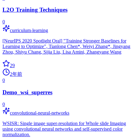
L2O Training Techniques
0
curriculum-learning
[NeurIPS 2020 Spotlight Oral] "Training Stronger Baselines for
Learning to Optimize", Tianlong Chen*, Weiyi Zhang*, Jingyang
Zhou, Shiyu Chang, Sijia Liu, Lisa Amini, Zhangyang Wang
29
2年前
0
Demo_wsi_superres
0
convolutional-neural-networks
WSISR: Single image super-resolution for Whole slide Imaging
using convolutional neural networks and self-supervised color
normalization.