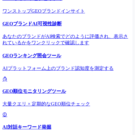
ワンストップGEOブランドインサイト
GEOブランドAI可視性診断
あなたのブランドがAI検索でどのように評価され、表示さ
れているかをワンクリックで確認します
GEOランキング照会ツール
AIプラットフォーム上のブランド認知度を測定する
GEO順位モニタリングツール
大量クエリ × 定期的なGEO順位チェック
AI対話キーワード発掘