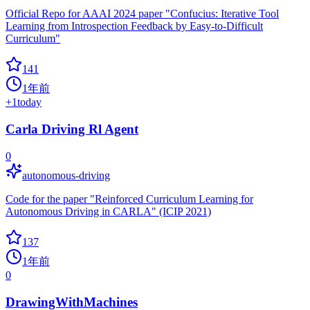
Official Repo for AAAI 2024 paper "Confucius: Iterative Tool
Learning from Introspection Feedback by Easy-to-Difficult
Curriculum"
141
1年前
+
1
today
Carla Driving Rl Agent
0
autonomous-driving
Code for the paper "Reinforced Curriculum Learning for
Autonomous Driving in CARLA" (ICIP 2021)
137
1年前
0
DrawingWithMachines