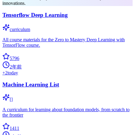
innovations.
Tensorflow Deep Learning
curriculum
All course materials for the Zero to Mastery Deep Learning with
TensorFlow course.
5796
2年前
+
2
today
Machine Learning List
[]
A curriculum for learning about foundation models, from scratch to
the frontier
1411