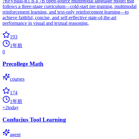
?ReVisual-R1 is a 7B open-source multimodal language model that
follows a three-stage curriculum—cold-start pre-training, multimodal
reinforcement learning, and text-only reinforcement learning—to
achieve faithful, concise, and self-reflective state-of-the-art
performance in visual and textual reasoning.
193
1年前
0
Precollege Math
courses
174
1年前
+
2
today
Confucius Tool Learning
agent