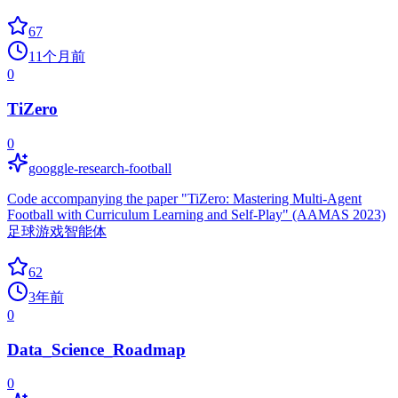
67
11个月前
0
TiZero
0
googgle-research-football
Code accompanying the paper "TiZero: Mastering Multi-Agent
Football with Curriculum Learning and Self-Play" (AAMAS 2023)
足球游戏智能体
62
3年前
0
Data_Science_Roadmap
0