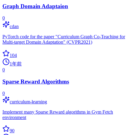
Graph Domain Adaptaion
0
cdan
PyTorch code for the paper "Curriculum Graph Co-Teaching for
Multi-target Domain Adaptation" (CVPR2021)
104
1年前
0
Sparse Reward Algorithms
0
curriculum-learning
Implement many Sparse Reward algorithms in Gym Fetch
environment
90