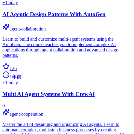
+
1
today
AI Agentic Design Patterns With AutoGen
agent-collaboration
Learn to build and customize multi-agent systems using the
AutoGen. The course teaches you to implement complex AI
applications through agent collaboration and advanced design
patterns.
126
1年前
+
1
today
Multi AI Agent Systems With CrewAI
0
agent-cooperation
Master the art of designing and organizing AI agents. Learn to
automate complex, multi-step business processes by creating