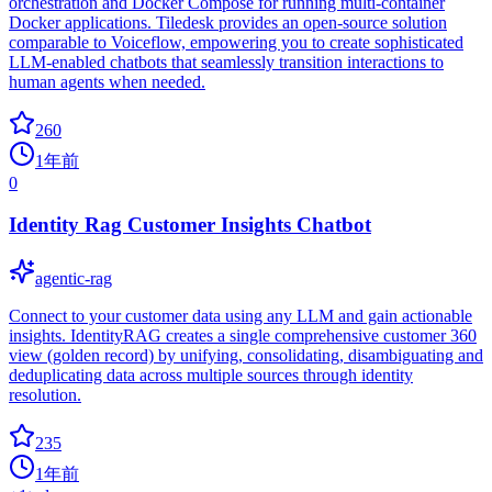
orchestration and Docker Compose for running multi-container
Docker applications. Tiledesk provides an open-source solution
comparable to Voiceflow, empowering you to create sophisticated
LLM-enabled chatbots that seamlessly transition interactions to
human agents when needed.
260
1年前
0
Identity Rag Customer Insights Chatbot
agentic-rag
Connect to your customer data using any LLM and gain actionable
insights. IdentityRAG creates a single comprehensive customer 360
view (golden record) by unifying, consolidating, disambiguating and
deduplicating data across multiple sources through identity
resolution.
235
1年前