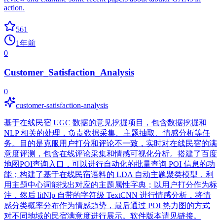
action.
561
1年前
0
Customer_Satisfaction_Analysis
0
customer-satisfaction-analysis
基于在线民宿 UGC 数据的意见挖掘项目，包含数据挖掘和
NLP 相关的处理，负责数据采集、主题抽取、情感分析等任
务。目的是克服用户打分和评论不一致，实时对在线民宿的满
意度评测，包含在线评论采集和情感可视化分析。搭建了百度
地图POI查询入口，可以进行自动化的批量查询 POI 信息的功
能；构建了基于在线民宿语料的 LDA 自动主题聚类模型，利
用主题中心词能找出对应的主题属性字典；以用户打分作为标
注，然后 litNlp 自带的字符级 TextCNN 进行情感分析，将情
感分类概率分布作为情感趋势，最后通过 POI 热力图的方式
对不同地域的民宿满意度进行展示。软件版本请见链接。