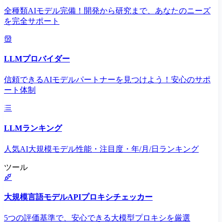
全種類AIモデル完備！開発から研究まで、あなたのニーズ
を完全サポート
LLMプロバイダー
信頼できるAIモデルパートナーを見つけよう！安心のサポ
ート体制
LLMランキング
人気AI大規模モデル性能・注目度・年/月/日ランキング
ツール
大規模言語モデルAPIプロキシチェッカー
5つの評価基準で、安心できる大模型プロキシを厳選