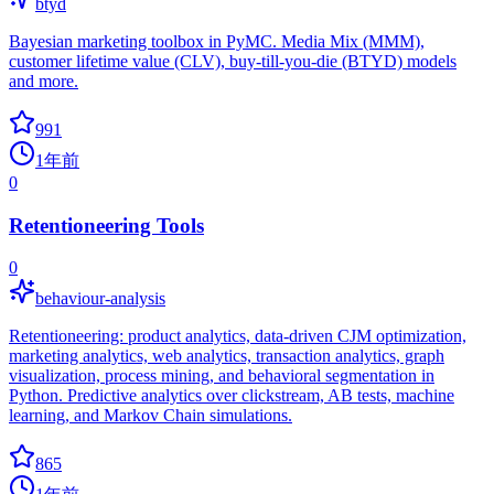
btyd
Bayesian marketing toolbox in PyMC. Media Mix (MMM),
customer lifetime value (CLV), buy-till-you-die (BTYD) models
and more.
991
1年前
0
Retentioneering Tools
0
behaviour-analysis
Retentioneering: product analytics, data-driven CJM optimization,
marketing analytics, web analytics, transaction analytics, graph
visualization, process mining, and behavioral segmentation in
Python. Predictive analytics over clickstream, AB tests, machine
learning, and Markov Chain simulations.
865