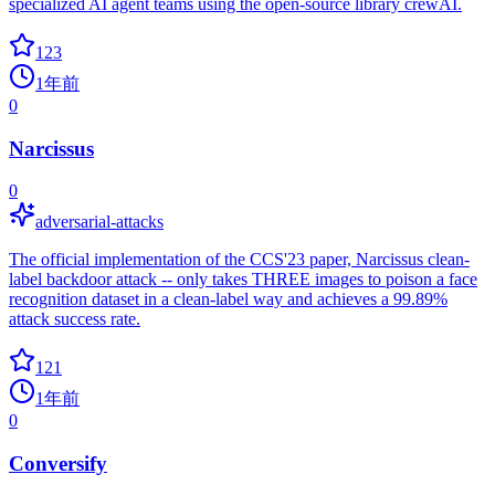
specialized AI agent teams using the open-source library crewAI.
123
1年前
0
Narcissus
0
adversarial-attacks
The official implementation of the CCS'23 paper, Narcissus clean-
label backdoor attack -- only takes THREE images to poison a face
recognition dataset in a clean-label way and achieves a 99.89%
attack success rate.
121
1年前
0
Conversify