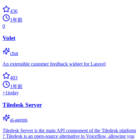
436
1年前
0
Volet
chat
An extensible customer feedback widget for Laravel
403
1年前
+
1
today
Tiledesk Server
ai-agents
Tiledesk Server is the main API component of the Tiledesk platform
? Tiledesk is an open-source alternative to Voiceflow, allowing you