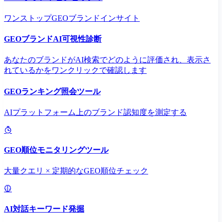
ワンストップGEOブランドインサイト
GEOブランドAI可視性診断
あなたのブランドがAI検索でどのように評価され、表示さ
れているかをワンクリックで確認します
GEOランキング照会ツール
AIプラットフォーム上のブランド認知度を測定する
GEO順位モニタリングツール
大量クエリ × 定期的なGEO順位チェック
AI対話キーワード発掘