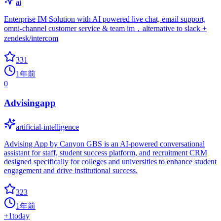
ai
Enterprise IM Solution with AI powered live chat, email support,
omni-channel customer service & team im，alternative to slack +
zendesk/intercom
331
1年前
0
Advisingapp
artificial-intelligence
Advising App by Canyon GBS is an AI-powered conversational
assistant for staff, student success platform, and recruitment CRM
designed specifically for colleges and universities to enhance student
engagement and drive institutional success.
323
1年前
+
1
today