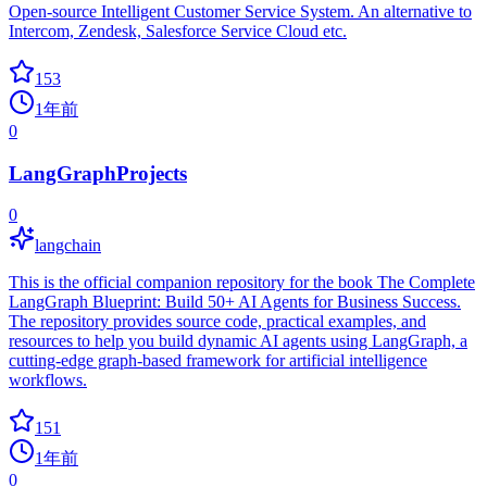
Open-source Intelligent Customer Service System. An alternative to
Intercom, Zendesk, Salesforce Service Cloud etc.
153
1年前
0
LangGraphProjects
0
langchain
This is the official companion repository for the book The Complete
LangGraph Blueprint: Build 50+ AI Agents for Business Success.
The repository provides source code, practical examples, and
resources to help you build dynamic AI agents using LangGraph, a
cutting-edge graph-based framework for artificial intelligence
workflows.
151
1年前
0