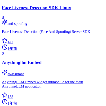
Face Liveness Detection SDK Linux
0
anti-spoofing
Face Liveness Detection (Face Anti Spoofing) Server SDK
142
1年前
0
Anythingllm Embed
ai-assistant
AnythingLLM Embed widget submodule for the main
AnythingLLM application
138
1年前