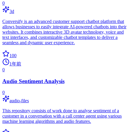
0
3d
Conversify is an advanced customer support chatbot platform that
allows businesses to easily integrate AI-powered chatbots into their
websites. It combines interactive 3D avatar technology, voice and
text interfaces, and customizable chatbot templates to deliver a
seamless and dynamic user experience.
100
1年前
0
Audio Sentiment Analysis
0
audio-files
This repository consists of work done to analyse sentiment of a
customer in a conversation with a call center agent using various
machine learning algorithms and audio features.