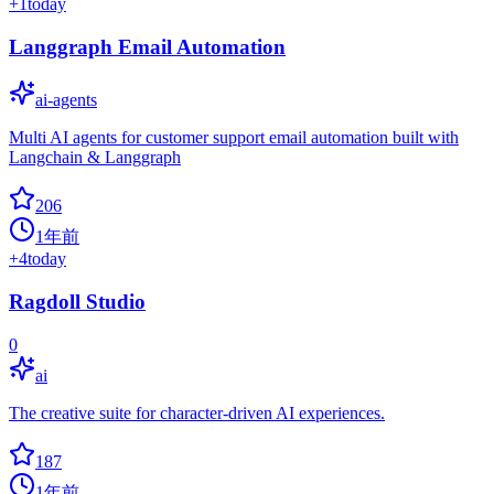
+
1
today
Langgraph Email Automation
ai-agents
Multi AI agents for customer support email automation built with
Langchain & Langgraph
206
1年前
+
4
today
Ragdoll Studio
0
ai
The creative suite for character-driven AI experiences.
187
1年前