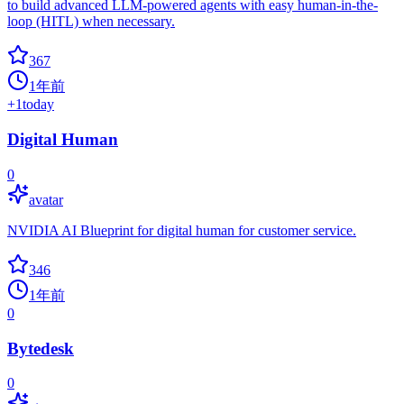
to build advanced LLM-powered agents with easy human-in-the-
loop (HITL) when necessary.
367
1年前
+
1
today
Digital Human
0
avatar
NVIDIA AI Blueprint for digital human for customer service.
346
1年前
0
Bytedesk
0