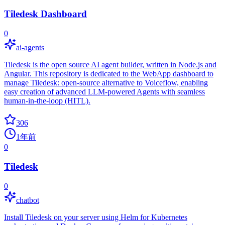
Tiledesk Dashboard
0
ai-agents
Tiledesk is the open source AI agent builder, written in Node.js and
Angular. This repository is dedicated to the WebApp dashboard to
manage Tiledesk: open-source alternative to Voiceflow, enabling
easy creation of advanced LLM-powered Agents with seamless
human-in-the-loop (HITL).
306
1年前
0
Tiledesk
0
chatbot
Install Tiledesk on your server using Helm for Kubernetes