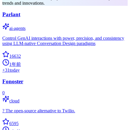
trends and innovations.
Parlant
ai-agents
Control GenAI interactions with power, precision, and consistency
using LLM-native Conversation Design paradigms
16632
1年前
+
31
today
Fonoster
0
cloud
? The open-source alternative to Twilio.
6595