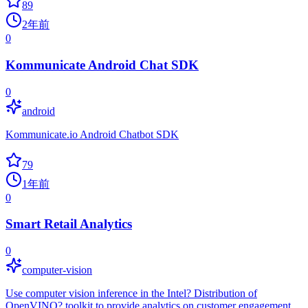
89
2年前
0
Kommunicate Android Chat SDK
0
android
Kommunicate.io Android Chatbot SDK
79
1年前
0
Smart Retail Analytics
0
computer-vision
Use computer vision inference in the Intel? Distribution of
OpenVINO? toolkit to provide analytics on customer engagement,