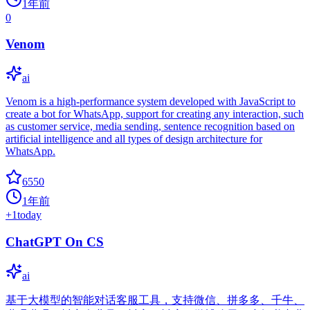
1年前
0
Venom
ai
Venom is a high-performance system developed with JavaScript to
create a bot for WhatsApp, support for creating any interaction, such
as customer service, media sending, sentence recognition based on
artificial intelligence and all types of design architecture for
WhatsApp.
6550
1年前
+
1
today
ChatGPT On CS
ai
基于大模型的智能对话客服工具，支持微信、拼多多、千牛、