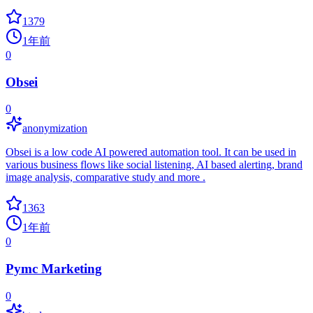
1379
1年前
0
Obsei
0
anonymization
Obsei is a low code AI powered automation tool. It can be used in
various business flows like social listening, AI based alerting, brand
image analysis, comparative study and more .
1363
1年前
0
Pymc Marketing
0