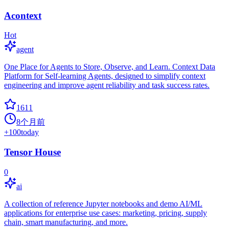
Acontext
Hot
agent
One Place for Agents to Store, Observe, and Learn. Context Data
Platform for Self-learning Agents, designed to simplify context
engineering and improve agent reliability and task success rates.
1611
8个月前
+
100
today
Tensor House
0
ai
A collection of reference Jupyter notebooks and demo AI/ML
applications for enterprise use cases: marketing, pricing, supply
chain, smart manufacturing, and more.