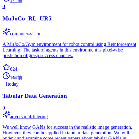
1年前
0
MuJoCo_RL_UR5
computer-vision
A MuJoCo/Gym environment for robot control using Reinforcement
Learning. The task of agents in this environment is pixel-wise
prediction of grasp success chances.
624
1年前
+
1
today
Tabular Data Generation
0
adversarial-filtering
We well know GANs for success in the realistic image generation.
However, they can be applied in tabular data generation. We will
review and examine some recent papers about tabular GANs in