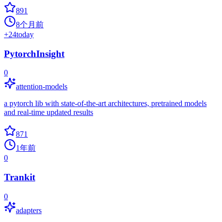
891
8个月前
+
24
today
PytorchInsight
0
attention-models
a pytorch lib with state-of-the-art architectures, pretrained models
and real-time updated results
871
1年前
0
Trankit
0
adapters