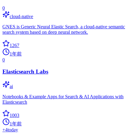
0
cloud-native
GNES is Generic Neural Elastic Search, a cloud-native semantic
search system based on deep neural network.
1267
1年前
0
Elasticsearch Labs
ai
Notebooks & Example Apps for Search & AI Applications with
Elasticsearch
1003
1年前
+
4
today