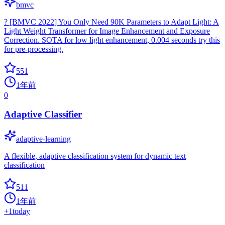
bmvc
? [BMVC 2022] You Only Need 90K Parameters to Adapt Light: A
Light Weight Transformer for Image Enhancement and Exposure
Correction. SOTA for low light enhancement, 0.004 seconds try this
for pre-processing.
551
1年前
0
Adaptive Classifier
adaptive-learning
A flexible, adaptive classification system for dynamic text
classification
511
1年前
+
1
today