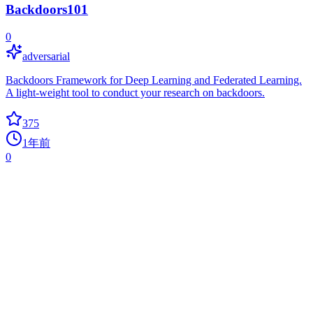
Backdoors101
0
adversarial
Backdoors Framework for Deep Learning and Federated Learning.
A light-weight tool to conduct your research on backdoors.
375
1年前
0
OmniTokenizer
0
auto-regressive-model
[NeurIPS 2024]OmniTokenizer: one model and one weight for
image-video joint tokenization.
317