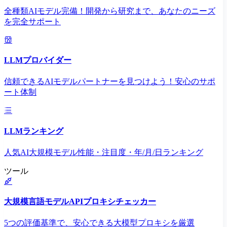
全種類AIモデル完備！開発から研究まで、あなたのニーズ
を完全サポート
LLMプロバイダー
信頼できるAIモデルパートナーを見つけよう！安心のサポ
ート体制
LLMランキング
人気AI大規模モデル性能・注目度・年/月/日ランキング
ツール
大規模言語モデルAPIプロキシチェッカー
5つの評価基準で、安心できる大模型プロキシを厳選