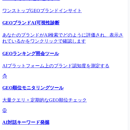
ワンストップGEOブランドインサイト
GEOブランドAI可視性診断
あなたのブランドがAI検索でどのように評価され、表示さ
れているかをワンクリックで確認します
GEOランキング照会ツール
AIプラットフォーム上のブランド認知度を測定する
GEO順位モニタリングツール
大量クエリ × 定期的なGEO順位チェック
AI対話キーワード発掘