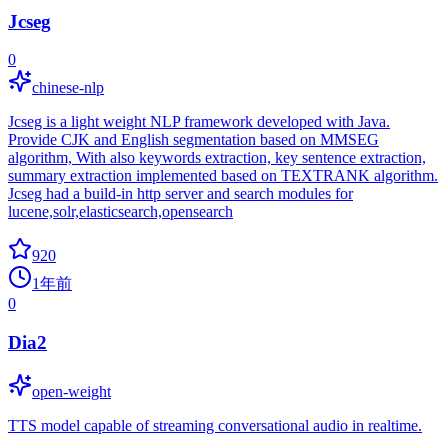
Jcseg
0
chinese-nlp
Jcseg is a light weight NLP framework developed with Java.
Provide CJK and English segmentation based on MMSEG
algorithm, With also keywords extraction, key sentence extraction,
summary extraction implemented based on TEXTRANK algorithm.
Jcseg had a build-in http server and search modules for
lucene,solr,elasticsearch,opensearch
920
1年前
0
Dia2
open-weight
TTS model capable of streaming conversational audio in realtime.