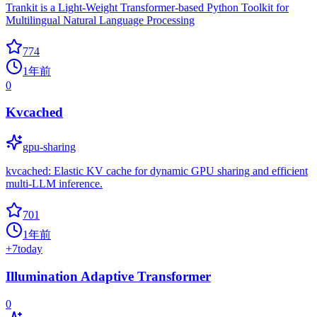
Trankit is a Light-Weight Transformer-based Python Toolkit for
Multilingual Natural Language Processing
774
1年前
0
Kvcached
gpu-sharing
kvcached: Elastic KV cache for dynamic GPU sharing and efficient
multi-LLM inference.
701
1年前
+
7
today
Illumination Adaptive Transformer
0