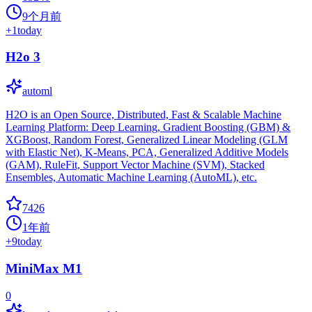
9个月前
+
1
today
H2o 3
automl
H2O is an Open Source, Distributed, Fast & Scalable Machine
Learning Platform: Deep Learning, Gradient Boosting (GBM) &
XGBoost, Random Forest, Generalized Linear Modeling (GLM
with Elastic Net), K-Means, PCA, Generalized Additive Models
(GAM), RuleFit, Support Vector Machine (SVM), Stacked
Ensembles, Automatic Machine Learning (AutoML), etc.
7426
1年前
+
9
today
MiniMax M1
0