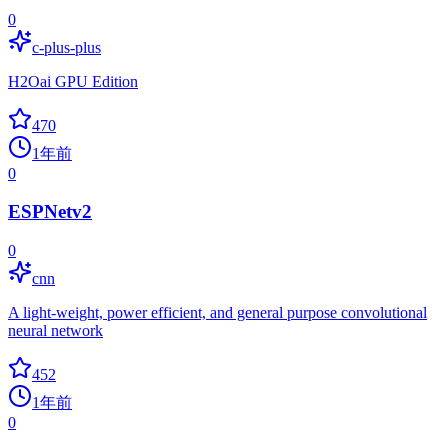
0
c-plus-plus
H2Oai GPU Edition
470
1年前
0
ESPNetv2
0
cnn
A light-weight, power efficient, and general purpose convolutional
neural network
452
1年前
0