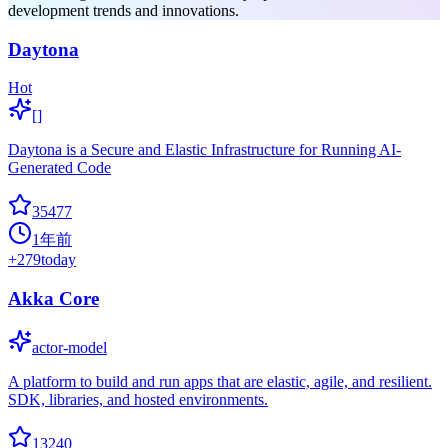
development trends and innovations.
Daytona
Hot
[]
Daytona is a Secure and Elastic Infrastructure for Running AI-
Generated Code
35477
1年前
+
279
today
Akka Core
actor-model
A platform to build and run apps that are elastic, agile, and resilient.
SDK, libraries, and hosted environments.
13240