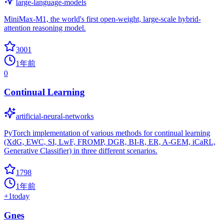
large-language-models
MiniMax-M1, the world's first open-weight, large-scale hybrid-
attention reasoning model.
3001
1年前
0
Continual Learning
artificial-neural-networks
PyTorch implementation of various methods for continual learning
(XdG, EWC, SI, LwF, FROMP, DGR, BI-R, ER, A-GEM, iCaRL,
Generative Classifier) in three different scenarios.
1798
1年前
+
1
today
Gnes