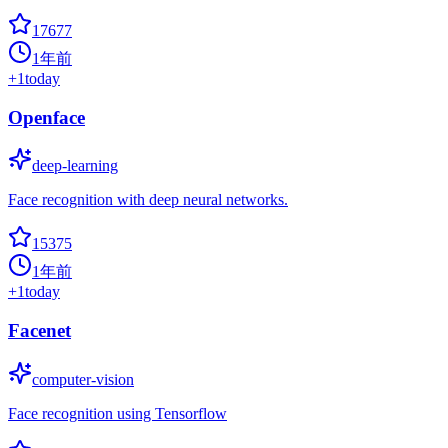
17677
1年前
+
1
today
Openface
deep-learning
Face recognition with deep neural networks.
15375
1年前
+
1
today
Facenet
computer-vision
Face recognition using Tensorflow