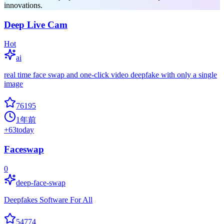
innovations.
Deep Live Cam
Hot
ai
real time face swap and one-click video deepfake with only a single
image
76195
1年前
+
63
today
Faceswap
0
deep-face-swap
Deepfakes Software For All
54774