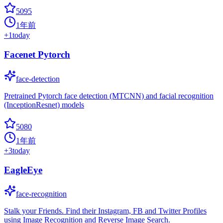
5095
1年前
+
1
today
Facenet Pytorch
face-detection
Pretrained Pytorch face detection (MTCNN) and facial recognition
(InceptionResnet) models
5080
1年前
+
3
today
EagleEye
face-recognition
Stalk your Friends. Find their Instagram, FB and Twitter Profiles
using Image Recognition and Reverse Image Search.