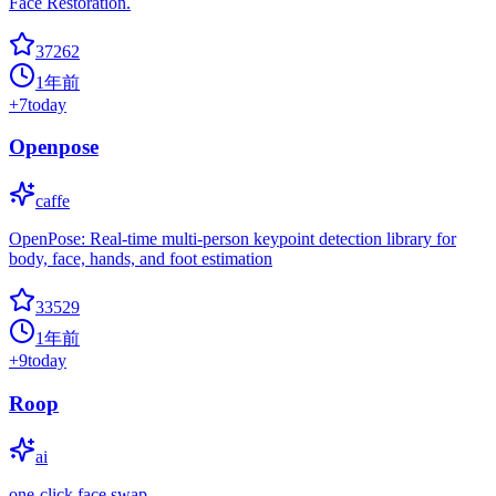
Face Restoration.
37262
1年前
+
7
today
Openpose
caffe
OpenPose: Real-time multi-person keypoint detection library for
body, face, hands, and foot estimation
33529
1年前
+
9
today
Roop
ai
one-click face swap