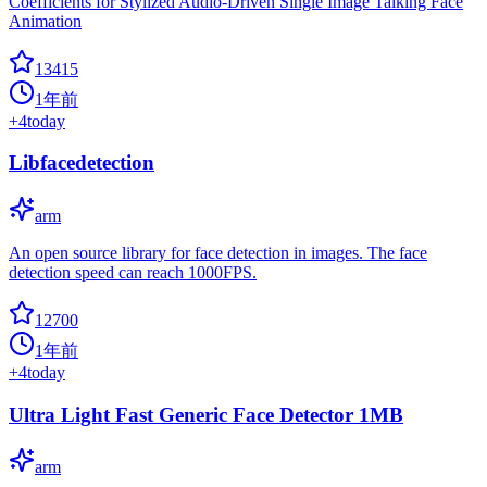
Coefficients for Stylized Audio-Driven Single Image Talking Face
Animation
13415
1年前
+
4
today
Libfacedetection
arm
An open source library for face detection in images. The face
detection speed can reach 1000FPS.
12700
1年前
+
4
today
Ultra Light Fast Generic Face Detector 1MB
arm