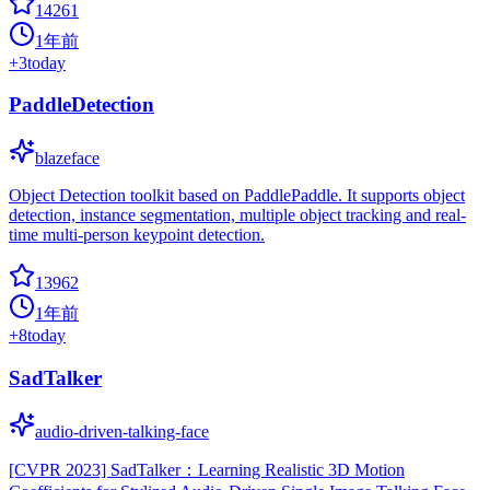
14261
1年前
+
3
today
PaddleDetection
blazeface
Object Detection toolkit based on PaddlePaddle. It supports object
detection, instance segmentation, multiple object tracking and real-
time multi-person keypoint detection.
13962
1年前
+
8
today
SadTalker
audio-driven-talking-face
[CVPR 2023] SadTalker：Learning Realistic 3D Motion