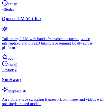
1年前
+
3
today
Open LLM VTuber
ai
Talk to any LLM with hands-free voice interaction, voice
interruption, and Live2D taking face running locally across
platforms
5237
1年前
+
25
today
SimSwap
deepfacelab
An arbitrary face-swapping framework on images and videos with
one single trained model!