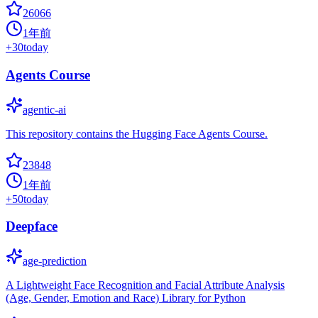
26066
1年前
+
30
today
Agents Course
agentic-ai
This repository contains the Hugging Face Agents Course.
23848
1年前
+
50
today
Deepface
age-prediction
A Lightweight Face Recognition and Facial Attribute Analysis
(Age, Gender, Emotion and Race) Library for Python