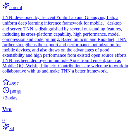
coreml
TNN: developed by Tencent Youtu Lab and Guangying Lab, a
uniform deep learning inference framework for mobile、desktop
and server. TNN is distinguished by several outstanding features,
including its cross-platform capability, high performance, model
compression and code pruning. Based on ncnn and Rapidnet, TNN
further strengthens the support and performance optimization for
mobile devices, and also draws on the advantages of good
extensibility and high performance from existed open source efforts.
TNN has been deployed in multiple Apps from Tencent, such as
Mobile QQ, Weishi, Pitu, etc. Contributions are welcome to work in
collaborative with us and make TNN a better framework.
4597
1年前
+
2
today
Vrn
0
3d