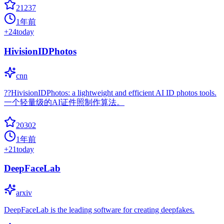
21237
1年前
+
24
today
HivisionIDPhotos
cnn
??HivisionIDPhotos: a lightweight and efficient AI ID photos tools.
一个轻量级的AI证件照制作算法。
20302
1年前
+
21
today
DeepFaceLab
arxiv
DeepFaceLab is the leading software for creating deepfakes.