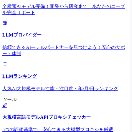
全種類AIモデル完備！開発から研究まで、あなたのニーズ
を完全サポート
LLMプロバイダー
信頼できるAIモデルパートナーを見つけよう！安心のサポ
ート体制
LLMランキング
人気AI大規模モデル性能・注目度・年/月/日ランキング
ツール
大規模言語モデルAPIプロキシチェッカー
5つの評価基準で、安心できる大模型プロキシを厳選