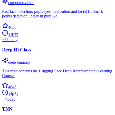
computer-vision
Fast face detection, pupil/eyes localization and facial landmark
points detection library in pure Go.
4656
1年前
+
38
today
Deep Rl Class
deep-learning
This repo contains the Hugging Face Deep Reinforcement Learning
Course.
4646
1年前
+
4
today
TNN