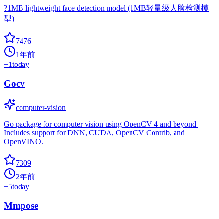
?1MB lightweight face detection model (1MB轻量级人脸检测模
型)
7476
1年前
+
1
today
Gocv
computer-vision
Go package for computer vision using OpenCV 4 and beyond.
Includes support for DNN, CUDA, OpenCV Contrib, and
OpenVINO.
7309
2年前
+
5
today
Mmpose