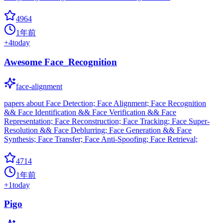
4964
1年前
+
4
today
Awesome Face_Recognition
face-alignment
papers about Face Detection; Face Alignment; Face Recognition
&& Face Identification && Face Verification && Face
Representation; Face Reconstruction; Face Tracking; Face Super-
Resolution && Face Deblurring; Face Generation && Face
Synthesis; Face Transfer; Face Anti-Spoofing; Face Retrieval;
4714
1年前
+
1
today
Pigo