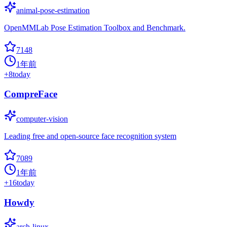
animal-pose-estimation
OpenMMLab Pose Estimation Toolbox and Benchmark.
7148
1年前
+
8
today
CompreFace
computer-vision
Leading free and open-source face recognition system
7089
1年前
+
16
today
Howdy
arch-linux