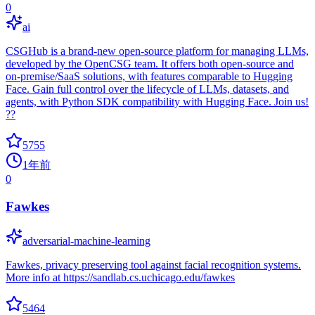
0
ai
CSGHub is a brand-new open-source platform for managing LLMs,
developed by the OpenCSG team. It offers both open-source and
on-premise/SaaS solutions, with features comparable to Hugging
Face. Gain full control over the lifecycle of LLMs, datasets, and
agents, with Python SDK compatibility with Hugging Face. Join us!
??
5755
1年前
0
Fawkes
adversarial-machine-learning
Fawkes, privacy preserving tool against facial recognition systems.
More info at https://sandlab.cs.uchicago.edu/fawkes
5464