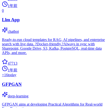
1年前
0
Llm App
chatbot
Ready-to-run cloud templates for RAG, AI pipelines, and enterprise
search with live data. ?Docker-friendly.?Always in sync with
Sharepoint, Google Drive, S3, Kafka, PostgreSQL, real-time data
APIs, and more.
47713
1年前
+
16
today
GFPGAN
deep-learning
GFPGAN aims at developing Practical Algorithms for Real-world