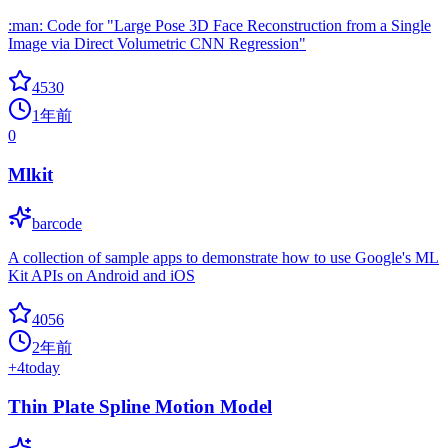
:man: Code for "Large Pose 3D Face Reconstruction from a Single
Image via Direct Volumetric CNN Regression"
4530
1年前
0
Mlkit
barcode
A collection of sample apps to demonstrate how to use Google's ML
Kit APIs on Android and iOS
4056
2年前
+
4
today
Thin Plate Spline Motion Model