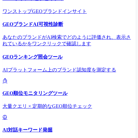
ワンストップGEOブランドインサイト
GEOブランドAI可視性診断
あなたのブランドがAI検索でどのように評価され、表示さ
れているかをワンクリックで確認します
GEOランキング照会ツール
AIプラットフォーム上のブランド認知度を測定する
GEO順位モニタリングツール
大量クエリ × 定期的なGEO順位チェック
AI対話キーワード発掘