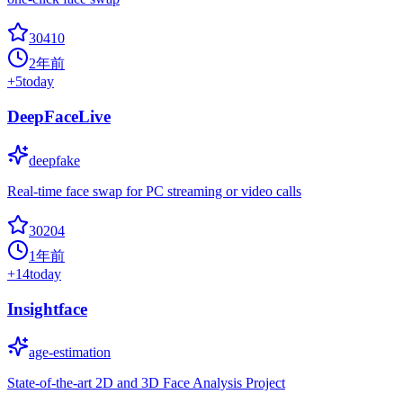
30410
2年前
+
5
today
DeepFaceLive
deepfake
Real-time face swap for PC streaming or video calls
30204
1年前
+
14
today
Insightface
age-estimation
State-of-the-art 2D and 3D Face Analysis Project