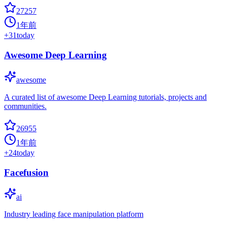
27257
1年前
+
31
today
Awesome Deep Learning
awesome
A curated list of awesome Deep Learning tutorials, projects and
communities.
26955
1年前
+
24
today
Facefusion
ai
Industry leading face manipulation platform