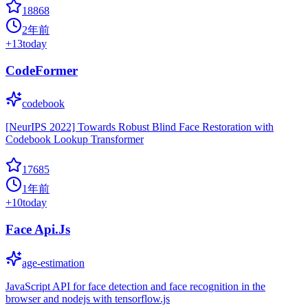
18868
2年前
+
13
today
CodeFormer
codebook
[NeurIPS 2022] Towards Robust Blind Face Restoration with
Codebook Lookup Transformer
17685
1年前
+
10
today
Face Api.Js
age-estimation
JavaScript API for face detection and face recognition in the
browser and nodejs with tensorflow.js