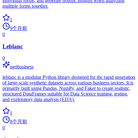
individual forms, and generate holistic insights when analyzing
multiple forms together.
1
9个月前
0
Leblanc
0
agribusiness
leblanc is a modular Python library designed for the rapid generation
of large-scale synthetic datasets across various business sectors. It is
primarily built using Pandas, NumPy, and Faker to create realistic,
structured DataFrames suitable for Data Science training, testing,
and exploratory data analysis (EDA).
1
8个月前
0