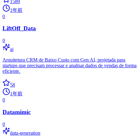
1589
1年前
0
LiftOff_Data
0
ai
Arquitetura CRM de Baixo Custo com Gen AI, projetada para
startups que precisam processar e analisar dados de vendas de forma
eficiente.
58
1年前
0
Datamimic
0
data-generation