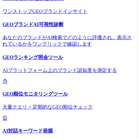
ワンストップGEOブランドインサイト
GEOブランドAI可視性診断
あなたのブランドがAI検索でどのように評価され、表示さ
れているかをワンクリックで確認します
GEOランキング照会ツール
AIプラットフォーム上のブランド認知度を測定する
GEO順位モニタリングツール
大量クエリ × 定期的なGEO順位チェック
AI対話キーワード発掘