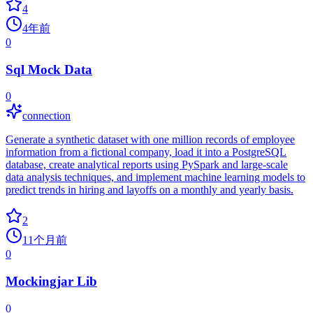
4
4年前
0
Sql Mock Data
0
connection
Generate a synthetic dataset with one million records of employee
information from a fictional company, load it into a PostgreSQL
database, create analytical reports using PySpark and large-scale
data analysis techniques, and implement machine learning models to
predict trends in hiring and layoffs on a monthly and yearly basis.
2
11个月前
0
Mockingjar Lib
0