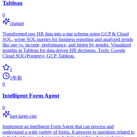
Tableau
0
chatgpt
Transformed raw HR data into a star schema using GCP & Cloud
SQL, wrote SQL queries for business reporting and analyzed trends
like age vs. income, performance, and hiring by gender. Visualized
insights in Tableau for data-driven HR decisions. Tools: Google
Cloud SQL(Postgres), GCP, Tableau.
1
1年前
0
Intelligent Form Agent
0
bart-large-cnn
Implement an Intelligent Form Agent that can process and
understand a wide variety of forms. It answers to questions related to