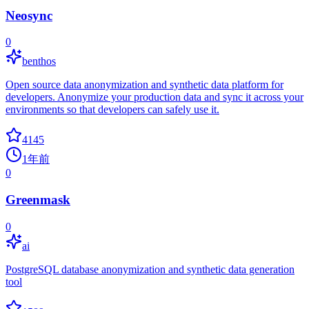
Neosync
0
benthos
Open source data anonymization and synthetic data platform for
developers. Anonymize your production data and sync it across your
environments so that developers can safely use it.
4145
1年前
0
Greenmask
0
ai
PostgreSQL database anonymization and synthetic data generation
tool