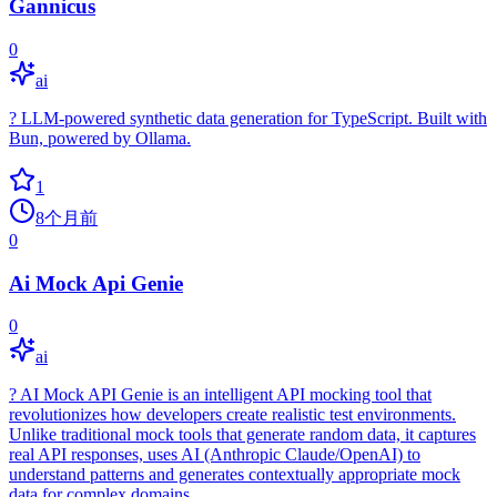
Gannicus
0
ai
?️ LLM-powered synthetic data generation for TypeScript. Built with
Bun, powered by Ollama.
1
8个月前
0
Ai Mock Api Genie
0
ai
? AI Mock API Genie is an intelligent API mocking tool that
revolutionizes how developers create realistic test environments.
Unlike traditional mock tools that generate random data, it captures
real API responses, uses AI (Anthropic Claude/OpenAI) to
understand patterns and generates contextually appropriate mock
data for complex domains