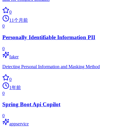
0
11个月前
0
Personally Identifiable Information PII
0
faker
Detecting Personal Information and Masking Method
0
1年前
0
Spring Boot Api Copilot
0
appservice