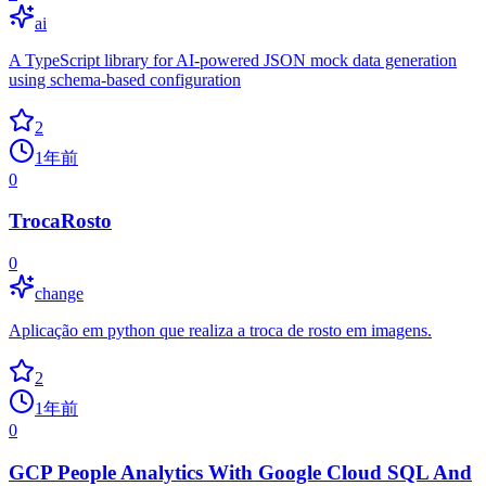
ai
A TypeScript library for AI-powered JSON mock data generation
using schema-based configuration
2
1年前
0
TrocaRosto
0
change
Aplicação em python que realiza a troca de rosto em imagens.
2
1年前
0
GCP People Analytics With Google Cloud SQL And