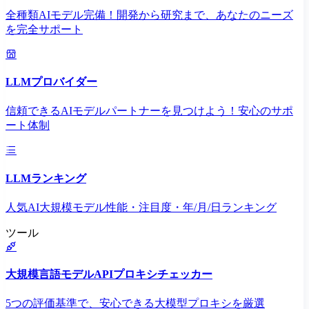
全種類AIモデル完備！開発から研究まで、あなたのニーズ
を完全サポート
LLMプロバイダー
信頼できるAIモデルパートナーを見つけよう！安心のサポ
ート体制
LLMランキング
人気AI大規模モデル性能・注目度・年/月/日ランキング
ツール
大規模言語モデルAPIプロキシチェッカー
5つの評価基準で、安心できる大模型プロキシを厳選