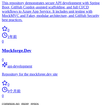
This repository demonstrates secure API development with Spring
Boot, GitHub Copilot–assisted scaffolding, and full CI/CD
workflows to Azure App Service. It includes unit testing with
MockMVC and Faker, modular architecture, and GitHub Security
best practices.
0
1年前
0
Mockforge.Dev
0
api-development
Repository for the mockforge.dev site
0
9个月前
0
common.no_more_repos