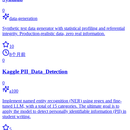
0
data-generation
Synthetic test data generator with statistical profiling and referential
integrity. Production-realistic data, zero real information.
10
8个月前
0
Kaggle PII_Data_Detection
0
a100
Implement named entity recognition (NER) using regex and fine-
tuned LLM, with a total of 15 categories. The ultimate goal is to
apply the model to detect personally identifiable information (PII) in
student writing.
5