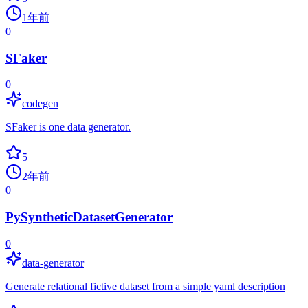
1年前
0
SFaker
0
codegen
SFaker is one data generator.
5
2年前
0
PySyntheticDatasetGenerator
0
data-generator
Generate relational fictive dataset from a simple yaml description