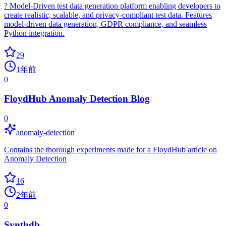
? Model-Driven test data generation platform enabling developers to
create realistic, scalable, and privacy-compliant test data. Features
model-driven data generation, GDPR compliance, and seamless
Python integration.
29
1年前
0
FloydHub Anomaly Detection Blog
0
anomaly-detection
Contains the thorough experiments made for a FloydHub article on
Anomaly Detection
16
2年前
0
Synthdb