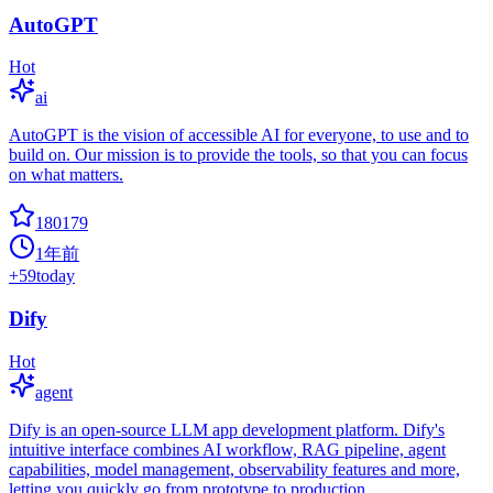
AutoGPT
Hot
ai
AutoGPT is the vision of accessible AI for everyone, to use and to
build on. Our mission is to provide the tools, so that you can focus
on what matters.
180179
1年前
+
59
today
Dify
Hot
agent
Dify is an open-source LLM app development platform. Dify's
intuitive interface combines AI workflow, RAG pipeline, agent
capabilities, model management, observability features and more,
letting you quickly go from prototype to production.