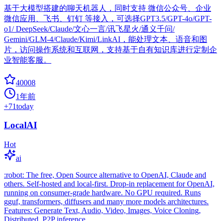
基于大模型搭建的聊天机器人，同时支持 微信公众号、企业
微信应用、飞书、钉钉 等接入，可选择GPT3.5/GPT-4o/GPT-
o1/ DeepSeek/Claude/文心一言/讯飞星火/通义千问/
Gemini/GLM-4/Claude/Kimi/LinkAI，能处理文本、语音和图
片，访问操作系统和互联网，支持基于自有知识库进行定制企
业智能客服。
40008
1年前
+
71
today
LocalAI
Hot
ai
:robot: The free, Open Source alternative to OpenAI, Claude and
others. Self-hosted and local-first. Drop-in replacement for OpenAI,
running on consumer-grade hardware. No GPU required. Runs
gguf, transformers, diffusers and many more models architectures.
Features: Generate Text, Audio, Video, Images, Voice Cloning,
Distributed, P2P inference