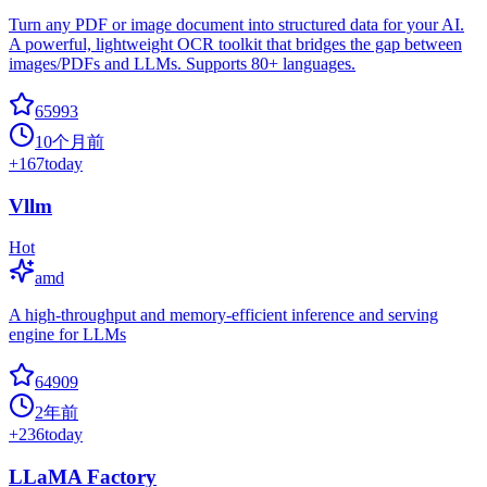
Turn any PDF or image document into structured data for your AI.
A powerful, lightweight OCR toolkit that bridges the gap between
images/PDFs and LLMs. Supports 80+ languages.
65993
10个月前
+
167
today
Vllm
Hot
amd
A high-throughput and memory-efficient inference and serving
engine for LLMs
64909
2年前
+
236
today
LLaMA Factory