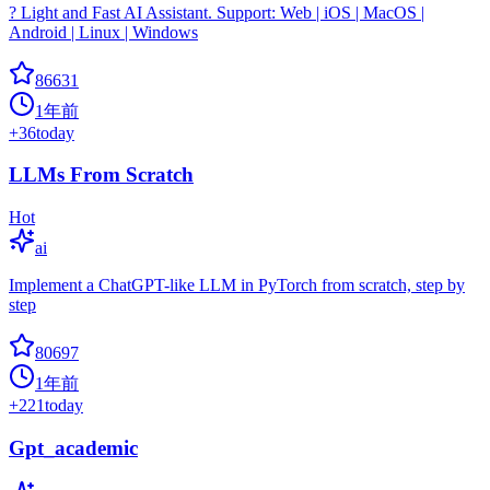
? Light and Fast AI Assistant. Support: Web | iOS | MacOS |
Android | Linux | Windows
86631
1年前
+
36
today
LLMs From Scratch
Hot
ai
Implement a ChatGPT-like LLM in PyTorch from scratch, step by
step
80697
1年前
+
221
today
Gpt_academic