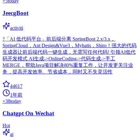
+
5
today
JeecgBoot
activiti
?「AI 低代码平台」前后端分离 SpringBoot 2.x/3.x，
SpringCloud，Ant Design&Vue3，Mybatis，Shiro！强大的代码
生成器让前后端代码一键生成，无需写任何代码! 引领AI低代
码开发模式 AI生成->OnlineCoding->代码生成->手工
MERGE，帮助Java项目解决80%重复工作，让开发更关注业
务，提高开发效率、节省成本，同时又不失灵活性
44617
1年前
+
38
today
Chatgpt On Wechat
Hot
ai