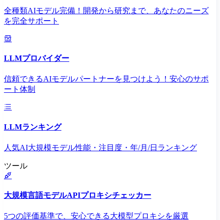
全種類AIモデル完備！開発から研究まで、あなたのニーズ
を完全サポート
LLMプロバイダー
信頼できるAIモデルパートナーを見つけよう！安心のサポ
ート体制
LLMランキング
人気AI大規模モデル性能・注目度・年/月/日ランキング
ツール
大規模言語モデルAPIプロキシチェッカー
5つの評価基準で、安心できる大模型プロキシを厳選