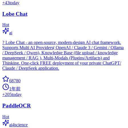
+
43
today
Lobe Chat
Hot
ai
? Lobe Chat - an open-source, modern-design AI chat framework.
Supports Multi AI Providers( OpenAI / Claude 3 / Gemini / Ollama
/ DeepSeek / Qwen), Knowledge Base (file upload / knowledge
management / RAG ), Multi-Modals (Plugins/Artifacts) and
Thinking. One-click FREE deployment of your private ChatGPT/
Claude / DeepSeek application.
68780
1年前
+
205
today
PaddleOCR
Hot
ai4science