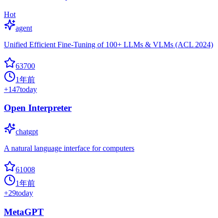
Hot
agent
Unified Efficient Fine-Tuning of 100+ LLMs & VLMs (ACL 2024)
63700
1年前
+
147
today
Open Interpreter
chatgpt
A natural language interface for computers
61008
1年前
+
29
today
MetaGPT