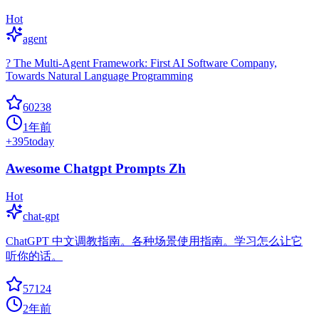
Hot
agent
? The Multi-Agent Framework: First AI Software Company,
Towards Natural Language Programming
60238
1年前
+
395
today
Awesome Chatgpt Prompts Zh
Hot
chat-gpt
ChatGPT 中文调教指南。各种场景使用指南。学习怎么让它
听你的话。
57124
2年前