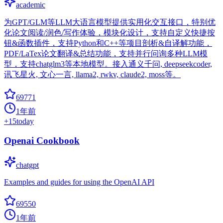
academic
为GPT/GLM等LLM大语言模型提供实用化交互接口，特别优
化论文阅读/润色/写作体验，模块化设计，支持自定义快捷按
钮&函数插件，支持Python和C++等项目剖析&自译解功能，
PDF/LaTex论文翻译&总结功能，支持并行问询多种LLM模
型，支持chatglm3等本地模型。接入通义千问, deepseekcoder,
讯飞星火, 文心一言, llama2, rwkv, claude2, moss等。
69771
1年前
+
15
today
Openai Cookbook
chatgpt
Examples and guides for using the OpenAI API
69550
1年前