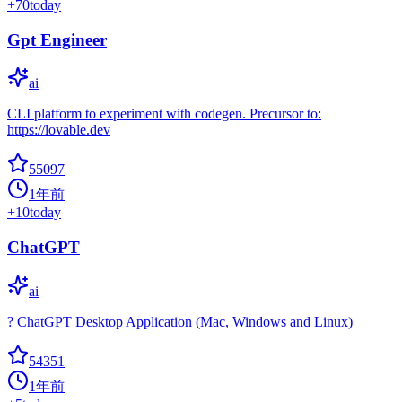
+
70
today
Gpt Engineer
ai
CLI platform to experiment with codegen. Precursor to:
https://lovable.dev
55097
1年前
+
10
today
ChatGPT
ai
? ChatGPT Desktop Application (Mac, Windows and Linux)
54351
1年前