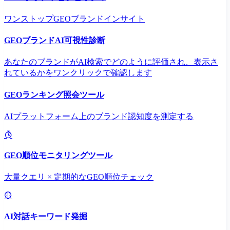
ワンストップGEOブランドインサイト
GEOブランドAI可視性診断
あなたのブランドがAI検索でどのように評価され、表示さ
れているかをワンクリックで確認します
GEOランキング照会ツール
AIプラットフォーム上のブランド認知度を測定する
GEO順位モニタリングツール
大量クエリ × 定期的なGEO順位チェック
AI対話キーワード発掘