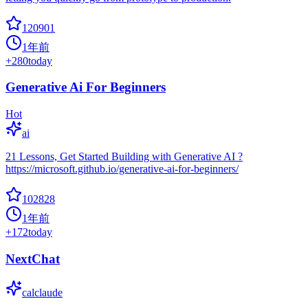
120901
1年前
+
280
today
Generative Ai For Beginners
Hot
ai
21 Lessons, Get Started Building with Generative AI ?
https://microsoft.github.io/generative-ai-for-beginners/
102828
1年前
+
172
today
NextChat
calclaude