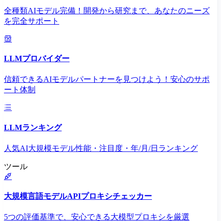
全種類AIモデル完備！開発から研究まで、あなたのニーズ
を完全サポート
LLMプロバイダー
信頼できるAIモデルパートナーを見つけよう！安心のサポ
ート体制
LLMランキング
人気AI大規模モデル性能・注目度・年/月/日ランキング
ツール
大規模言語モデルAPIプロキシチェッカー
5つの評価基準で、安心できる大模型プロキシを厳選