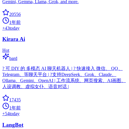
Gemini, Gemma, Llama, Grok, and more.
20556
1年前
+
43
today
Kirara Ai
Hot
bard
? 可 DIY 的 多模态 AI 聊天机器人 | ? 快速接入 微信、 QQ、
Telegram、等聊天平台 | ?支持DeepSeek、Grok、Claude、
Ollama、Gemini、OpenAI | 工作流系统、网页搜索、AI画图、
人设调教、虚拟女仆、语音对话 |
17435
1年前
+
54
today
LangBot