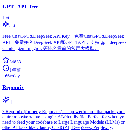
GPT_API_free
Hot
api
Free ChatGPT&DeepSeek API Key，免费ChatGPT&DeepSeek
API。免费接入DeepSeek API和GPT4 API，支持 gpt | deepseek |
claude | gemini | grok 等排名靠前的常用大模型。
34833
1年前
+
66
today
Repomix
[]
? Repomix (formerly Repopack) is a powerful tool that packs your
entire repository into a single, AI-friendly file. Perfect for when you
need to feed your codebase to Large Language Models (LLMs) or
other AI tools like Claude, ChatGPT, DeepSeek, Perplexity,