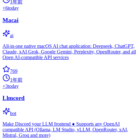
1年前
+
6
today
Macai
ai
All-in-one native macOS AI chat application: Deepseek, ChatGPT,
Claude, xAI Grok, Google Gemini, Perplexity, OpenRouter, and all
Open AI-compatible API services
769
1年前
+
3
today
Llmcord
bot
Make Discord your LLM frontend ● Supports any OpenAI
compatible API (Ollama, LM Studio, vLLM, OpenRouter, xAI,
Mistral, Groq and more)