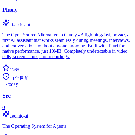
Pluely
ai-assistant
The Open Source Alternative to Cluely - A lightning-fast, privacy-
first AI assistant that works seamlessly during meetings, interviews,
and conversations without anyone knowing. Built with Tauri for
native performance, just 10MB. Completely undetectable in video
calls, screen shares, and recordings.
1265
11个月前
+
7
today
Sre
0
agentic-ai
The Operating System for Agents