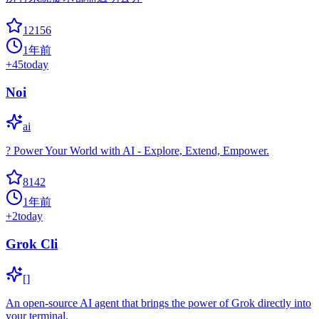
12156
1年前
+
45
today
Noi
ai
? Power Your World with AI - Explore, Extend, Empower.
8142
1年前
+
2
today
Grok Cli
[]
An open-source AI agent that brings the power of Grok directly into
your terminal.