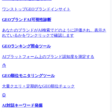
ワンストップGEOブランドインサイト
GEOブランドAI可視性診断
あなたのブランドがAI検索でどのように評価され、表示さ
れているかをワンクリックで確認します
GEOランキング照会ツール
AIプラットフォーム上のブランド認知度を測定する
GEO順位モニタリングツール
大量クエリ × 定期的なGEO順位チェック
AI対話キーワード発掘