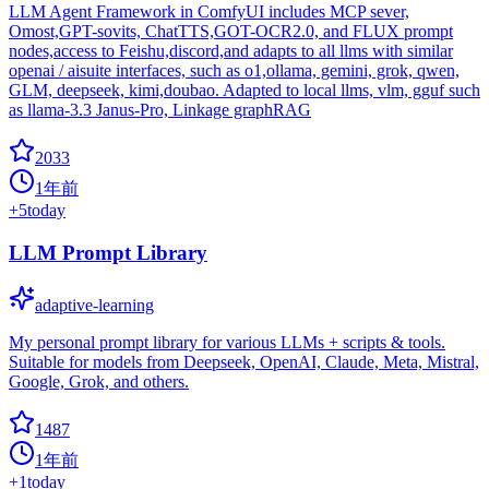
LLM Agent Framework in ComfyUI includes MCP sever,
Omost,GPT-sovits, ChatTTS,GOT-OCR2.0, and FLUX prompt
nodes,access to Feishu,discord,and adapts to all llms with similar
openai / aisuite interfaces, such as o1,ollama, gemini, grok, qwen,
GLM, deepseek, kimi,doubao. Adapted to local llms, vlm, gguf such
as llama-3.3 Janus-Pro, Linkage graphRAG
2033
1年前
+
5
today
LLM Prompt Library
adaptive-learning
My personal prompt library for various LLMs + scripts & tools.
Suitable for models from Deepseek, OpenAI, Claude, Meta, Mistral,
Google, Grok, and others.
1487
1年前
+
1
today