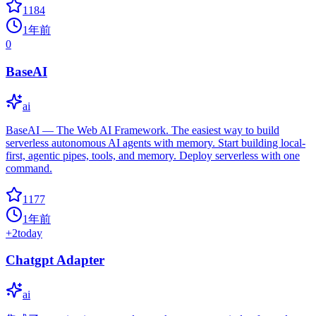
1184
1年前
0
BaseAI
ai
BaseAI — The Web AI Framework. The easiest way to build
serverless autonomous AI agents with memory. Start building local-
first, agentic pipes, tools, and memory. Deploy serverless with one
command.
1177
1年前
+
2
today
Chatgpt Adapter
ai