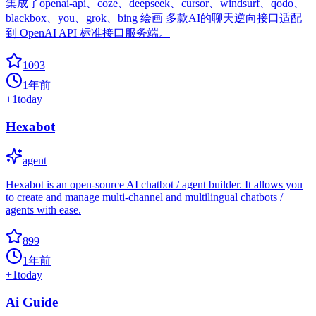
集成了openai-api、coze、deepseek、cursor、windsurf、qodo、
blackbox、you、grok、bing 绘画 多款AI的聊天逆向接口适配
到 OpenAI API 标准接口服务端。
1093
1年前
+
1
today
Hexabot
agent
Hexabot is an open-source AI chatbot / agent builder. It allows you
to create and manage multi-channel and multilingual chatbots /
agents with ease.
899
1年前
+
1
today
Ai Guide