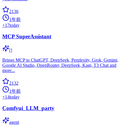
2136
1年前
+
17
today
MCP SuperAssistant
[]
Brings MCP to ChatGPT, DeepSeek, Perplexity, Grok, Gemini,
Google AI Studio, OpenRouter, DeepSeek, Kagi, T3 Chat and
more...
2132
1年前
+
14
today
Comfyui_LLM_party
agent