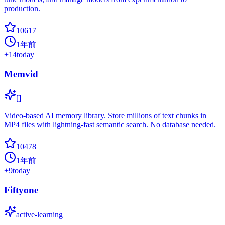
production.
10617
1年前
+
14
today
Memvid
[]
Video-based AI memory library. Store millions of text chunks in
MP4 files with lightning-fast semantic search. No database needed.
10478
1年前
+
9
today
Fiftyone
active-learning