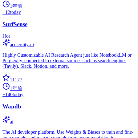
1年前
+
12
today
SurfSense
Hot
aceternity-ui
Highly Customizable AI Research Agent just like NotebookLM or
Perplexity, connected to external sources such as search engines
(Tavily), Slack, Notion, and more.
11177
1年前
+
140
today
Wandb
ai
The AI developer platform. Use Weights & Biases to train and fine-
tune models, and manage models from experimentation to