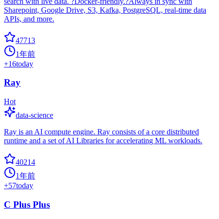
search with live data. ?Docker-friendly.?Always in sync with
Sharepoint, Google Drive, S3, Kafka, PostgreSQL, real-time data
APIs, and more.
47713
1年前
+
16
today
Ray
Hot
data-science
Ray is an AI compute engine. Ray consists of a core distributed
runtime and a set of AI Libraries for accelerating ML workloads.
40214
1年前
+
57
today
C Plus Plus