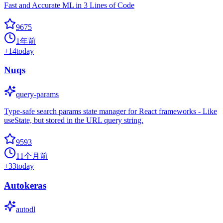
Fast and Accurate ML in 3 Lines of Code
9675
1年前
+
14
today
Nuqs
query-params
Type-safe search params state manager for React frameworks - Like
useState, but stored in the URL query string.
9593
11个月前
+
33
today
Autokeras
autodl