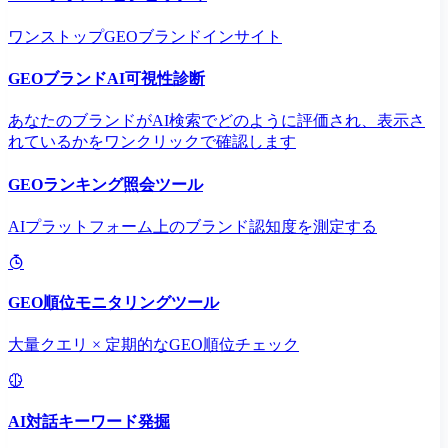
ワンストップGEOブランドインサイト
GEOブランドAI可視性診断
あなたのブランドがAI検索でどのように評価され、表示さ
れているかをワンクリックで確認します
GEOランキング照会ツール
AIプラットフォーム上のブランド認知度を測定する
GEO順位モニタリングツール
大量クエリ × 定期的なGEO順位チェック
AI対話キーワード発掘