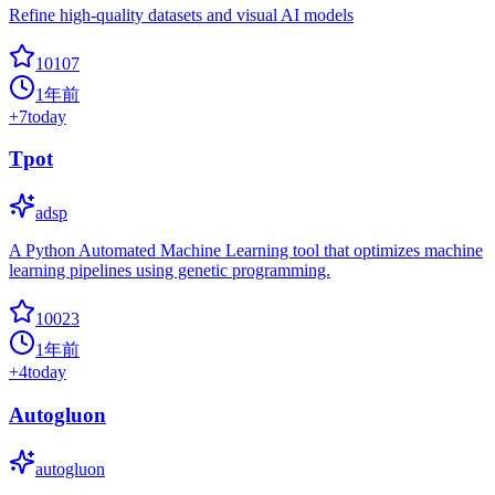
Refine high-quality datasets and visual AI models
10107
1年前
+
7
today
Tpot
adsp
A Python Automated Machine Learning tool that optimizes machine
learning pipelines using genetic programming.
10023
1年前
+
4
today
Autogluon
autogluon