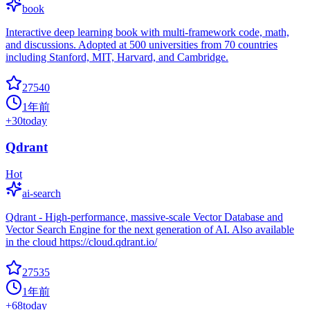
book
Interactive deep learning book with multi-framework code, math,
and discussions. Adopted at 500 universities from 70 countries
including Stanford, MIT, Harvard, and Cambridge.
27540
1年前
+
30
today
Qdrant
Hot
ai-search
Qdrant - High-performance, massive-scale Vector Database and
Vector Search Engine for the next generation of AI. Also available
in the cloud https://cloud.qdrant.io/
27535
1年前
+
68
today