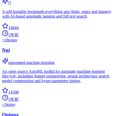
[]
A self-hostable bookmark-everything app (links, notes and images)
with AI-based automatic tagging and full text search
14644
1年前
+
18
today
Nni
automated-machine-learning
An open source AutoML toolkit for automate machine learning
lifecycle, including feature engineering, neural architecture search,
model compression and hyper-parameter tuning.
14308
5年前
+
3
today
Optuna