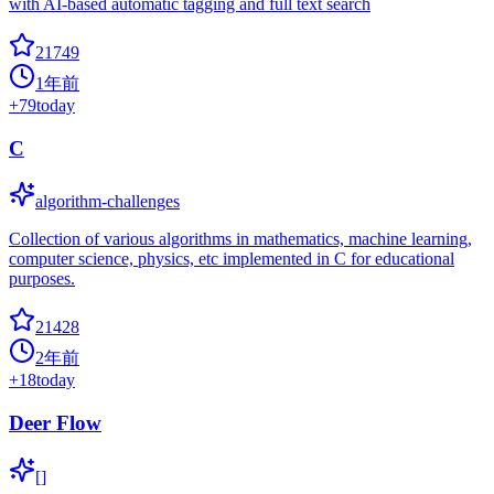
with AI-based automatic tagging and full text search
21749
1年前
+
79
today
C
algorithm-challenges
Collection of various algorithms in mathematics, machine learning,
computer science, physics, etc implemented in C for educational
purposes.
21428
2年前
+
18
today
Deer Flow
[]