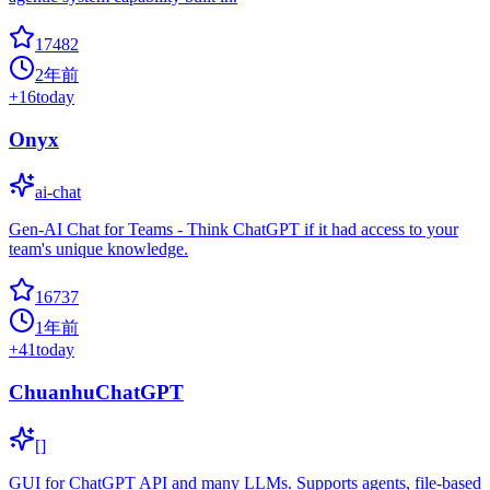
17482
2年前
+
16
today
Onyx
ai-chat
Gen-AI Chat for Teams - Think ChatGPT if it had access to your
team's unique knowledge.
16737
1年前
+
41
today
ChuanhuChatGPT
[]
GUI for ChatGPT API and many LLMs. Supports agents, file-based