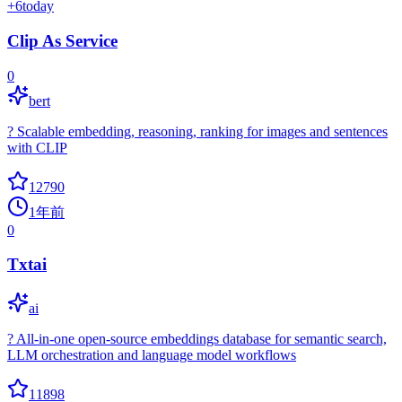
+
6
today
Clip As Service
0
bert
? Scalable embedding, reasoning, ranking for images and sentences
with CLIP
12790
1年前
0
Txtai
ai
? All-in-one open-source embeddings database for semantic search,
LLM orchestration and language model workflows
11898