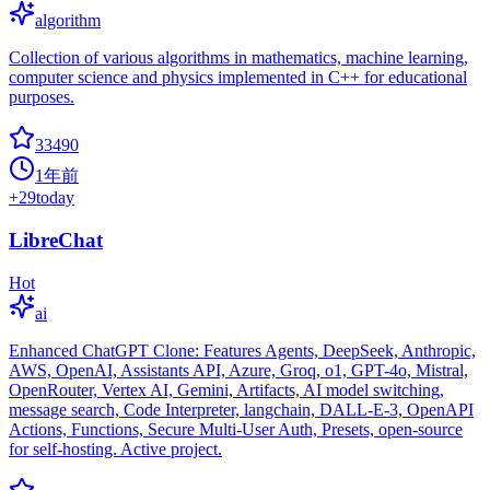
algorithm
Collection of various algorithms in mathematics, machine learning,
computer science and physics implemented in C++ for educational
purposes.
33490
1年前
+
29
today
LibreChat
Hot
ai
Enhanced ChatGPT Clone: Features Agents, DeepSeek, Anthropic,
AWS, OpenAI, Assistants API, Azure, Groq, o1, GPT-4o, Mistral,
OpenRouter, Vertex AI, Gemini, Artifacts, AI model switching,
message search, Code Interpreter, langchain, DALL-E-3, OpenAPI
Actions, Functions, Secure Multi-User Auth, Presets, open-source
for self-hosting. Active project.