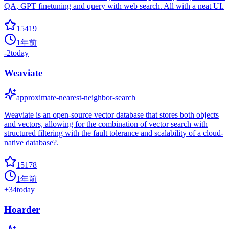
QA, GPT finetuning and query with web search. All with a neat UI.
15419
1年前
-2
today
Weaviate
approximate-nearest-neighbor-search
Weaviate is an open-source vector database that stores both objects
and vectors, allowing for the combination of vector search with
structured filtering with the fault tolerance and scalability of a cloud-
native database?.
15178
1年前
+
34
today
Hoarder