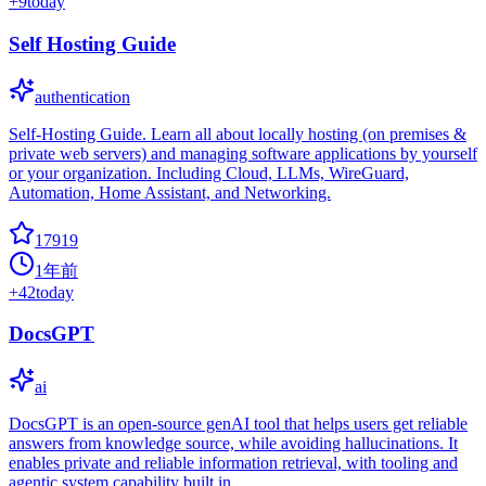
+
9
today
Self Hosting Guide
authentication
Self-Hosting Guide. Learn all about locally hosting (on premises &
private web servers) and managing software applications by yourself
or your organization. Including Cloud, LLMs, WireGuard,
Automation, Home Assistant, and Networking.
17919
1年前
+
42
today
DocsGPT
ai
DocsGPT is an open-source genAI tool that helps users get reliable
answers from knowledge source, while avoiding hallucinations. It
enables private and reliable information retrieval, with tooling and
agentic system capability built in.