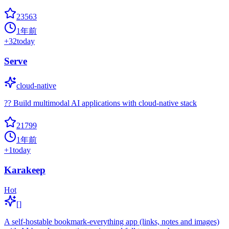
23563
1年前
+
32
today
Serve
cloud-native
?? Build multimodal AI applications with cloud-native stack
21799
1年前
+
1
today
Karakeep
Hot
[]
A self-hostable bookmark-everything app (links, notes and images)