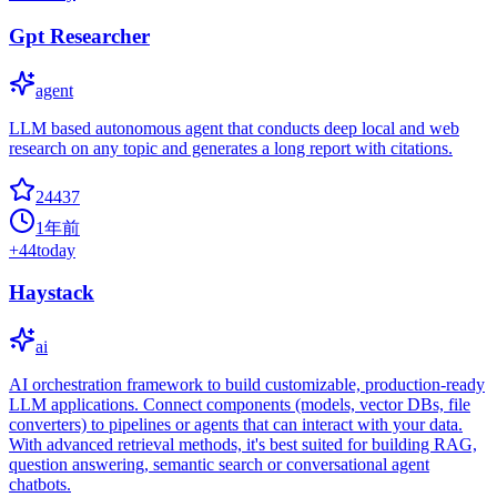
Gpt Researcher
agent
LLM based autonomous agent that conducts deep local and web
research on any topic and generates a long report with citations.
24437
1年前
+
44
today
Haystack
ai
AI orchestration framework to build customizable, production-ready
LLM applications. Connect components (models, vector DBs, file
converters) to pipelines or agents that can interact with your data.
With advanced retrieval methods, it's best suited for building RAG,
question answering, semantic search or conversational agent
chatbots.