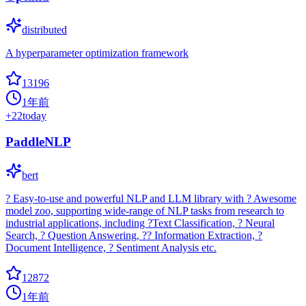
distributed
A hyperparameter optimization framework
13196
1年前
+
22
today
PaddleNLP
bert
? Easy-to-use and powerful NLP and LLM library with ? Awesome
model zoo, supporting wide-range of NLP tasks from research to
industrial applications, including ?Text Classification, ? Neural
Search, ? Question Answering, ?? Information Extraction, ?
Document Intelligence, ? Sentiment Analysis etc.
12872
1年前