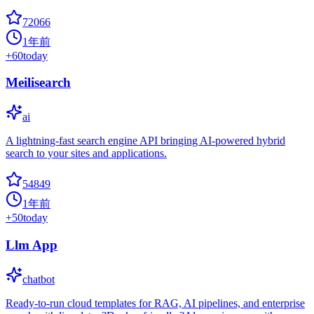
72066
1年前
+
60
today
Meilisearch
ai
A lightning-fast search engine API bringing AI-powered hybrid
search to your sites and applications.
54849
1年前
+
50
today
Llm App
chatbot
Ready-to-run cloud templates for RAG, AI pipelines, and enterprise