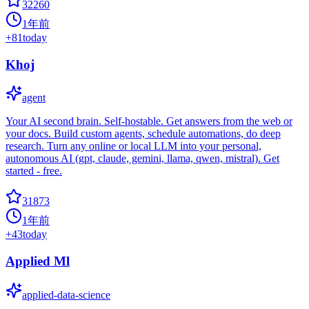
32260
1年前
+
81
today
Khoj
agent
Your AI second brain. Self-hostable. Get answers from the web or
your docs. Build custom agents, schedule automations, do deep
research. Turn any online or local LLM into your personal,
autonomous AI (gpt, claude, gemini, llama, qwen, mistral). Get
started - free.
31873
1年前
+
43
today
Applied Ml
applied-data-science