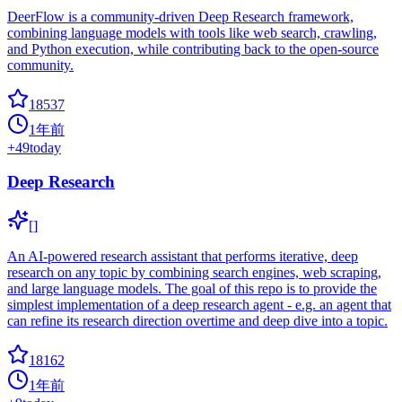
DeerFlow is a community-driven Deep Research framework,
combining language models with tools like web search, crawling,
and Python execution, while contributing back to the open-source
community.
18537
1年前
+
49
today
Deep Research
[]
An AI-powered research assistant that performs iterative, deep
research on any topic by combining search engines, web scraping,
and large language models. The goal of this repo is to provide the
simplest implementation of a deep research agent - e.g. an agent that
can refine its research direction overtime and deep dive into a topic.
18162
1年前