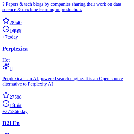
? Papers & tech blogs by companies sharing their work on data
science & machine learning in production.
28540
1年前
+
7
today
Perplexica
Hot
[]
Perplexica is an AI-powered search engine. It is an Open source
alternative to Perplexity AI
27588
1年前
+
27586
today
D2l En