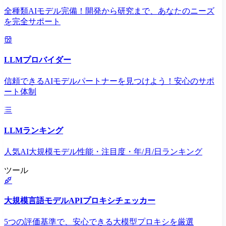
全種類AIモデル完備！開発から研究まで、あなたのニーズ
を完全サポート
LLMプロバイダー
信頼できるAIモデルパートナーを見つけよう！安心のサポ
ート体制
LLMランキング
人気AI大規模モデル性能・注目度・年/月/日ランキング
ツール
大規模言語モデルAPIプロキシチェッカー
5つの評価基準で、安心できる大模型プロキシを厳選