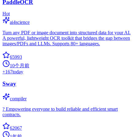
PaddleOCR
Hot
ai4science
Turn any PDF or image document into structured data for your AI.
A powerful, lightweight OCR toolkit that bridges the gap between
images/PDFs and LLMs. Supports 80+ languages.
65993
10个月前
+
167
today
Sway
compiler
? Empowering everyone to build reliable and efficient smart
contracts.
62067
1年前