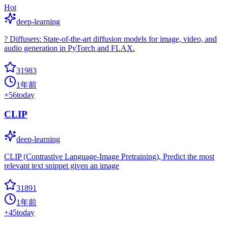
Hot
deep-learning
? Diffusers: State-of-the-art diffusion models for image, video, and
audio generation in PyTorch and FLAX.
31983
1年前
+
56
today
CLIP
deep-learning
CLIP (Contrastive Language-Image Pretraining), Predict the most
relevant text snippet given an image
31891
1年前
+
45
today