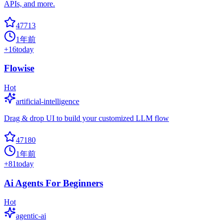
APIs, and more.
47713
1年前
+
16
today
Flowise
Hot
artificial-intelligence
Drag & drop UI to build your customized LLM flow
47180
1年前
+
81
today
Ai Agents For Beginners
Hot
agentic-ai