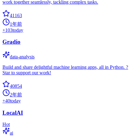
work together seamlessly, tackling complex tasks.
41163
1年前
+
103
today
Gradio
data-analysis
Build and share delightful machine learning apps, all in Python. ?
Star to support our work!
40854
2年前
+
40
today
LocalAI
Hot
ai