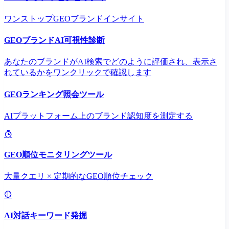
ワンストップGEOブランドインサイト
GEOブランドAI可視性診断
あなたのブランドがAI検索でどのように評価され、表示さ
れているかをワンクリックで確認します
GEOランキング照会ツール
AIプラットフォーム上のブランド認知度を測定する
GEO順位モニタリングツール
大量クエリ × 定期的なGEO順位チェック
AI対話キーワード発掘