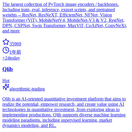
The largest collection of PyTorch image encoders / backbones.
Including train, eval, inference, export scripts, and pretrained
weights -- ResNet, ResNeXT, EfficientNet, NFNet, Vision
Transformer (ViT), MobileNetV4, MobileNet-V3 & V2, RegNet,
DPN, CSPNet, Swin Transformer, MaxViT, CoAtNet, ConvNeXt,
and more
35969
1年前
+
24
today
Qlib
Hot
algorithmic-trading
Qlib is an AI-oriented quantitative investment platform that aims to
realize the potential, empower research, and create value using AI
technologies in quantitative investment, from exploring ideas to
implementing productions. Qlib supports diverse machine learning
modeling paradigms. including supervised learning, market
dynamics modeling, and RL.