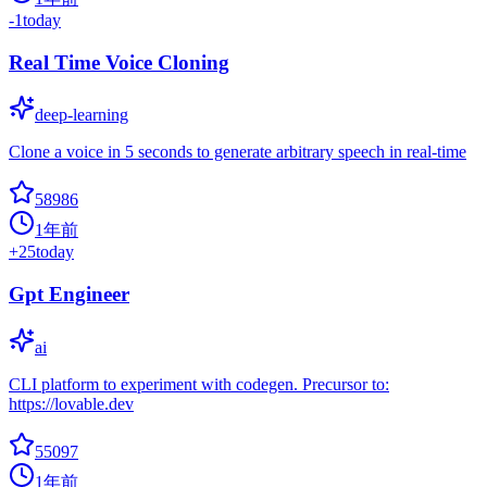
-1
today
Real Time Voice Cloning
deep-learning
Clone a voice in 5 seconds to generate arbitrary speech in real-time
58986
1年前
+
25
today
Gpt Engineer
ai
CLI platform to experiment with codegen. Precursor to:
https://lovable.dev
55097
1年前