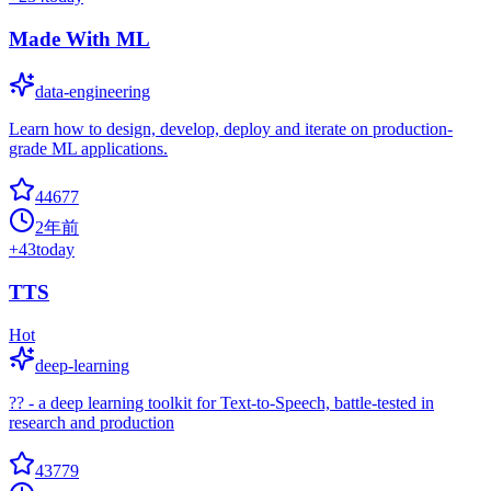
Made With ML
data-engineering
Learn how to design, develop, deploy and iterate on production-
grade ML applications.
44677
2年前
+
43
today
TTS
Hot
deep-learning
?? - a deep learning toolkit for Text-to-Speech, battle-tested in
research and production
43779