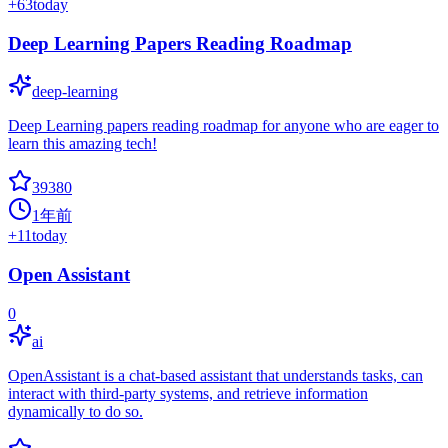
+
63
today
Deep Learning Papers Reading Roadmap
deep-learning
Deep Learning papers reading roadmap for anyone who are eager to
learn this amazing tech!
39380
1年前
+
11
today
Open Assistant
0
ai
OpenAssistant is a chat-based assistant that understands tasks, can
interact with third-party systems, and retrieve information
dynamically to do so.