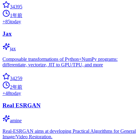
34395
1年前
+
85
today
Jax
jax
Composable transformations of Python+NumPy programs:
differentiate, vectorize, JIT to GPU/TPU, and more
34259
2年前
+
48
today
Real ESRGAN
amine
Real-ESRGAN aims at developing Practical Algorithms for General
Image/Video Restoration.