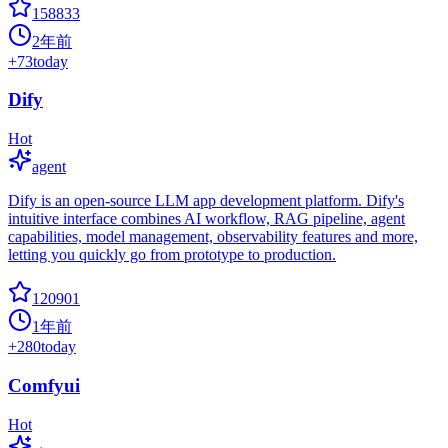
158833
2年前
+
73
today
Dify
Hot
agent
Dify is an open-source LLM app development platform. Dify's
intuitive interface combines AI workflow, RAG pipeline, agent
capabilities, model management, observability features and more,
letting you quickly go from prototype to production.
120901
1年前
+
280
today
Comfyui
Hot