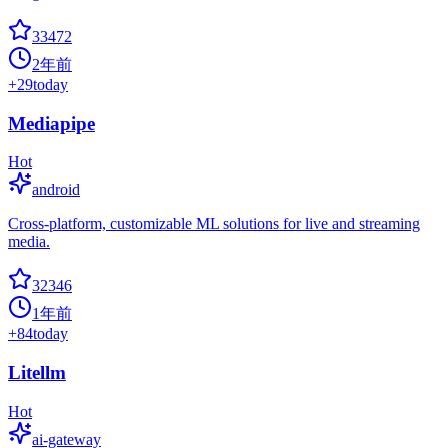
33472
2年前
+
29
today
Mediapipe
Hot
android
Cross-platform, customizable ML solutions for live and streaming
media.
32346
1年前
+
84
today
Litellm
Hot
ai-gateway