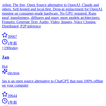
:robot: The free, Open Source alternative to OpenAI, Claude and
others. Self-hosted and local-first. Drop-in replacement for OpenAI,
running on consumer-grade hardware. No GPU required. Runs
gguf, transformers, diffusers and many more models architectures.
Features: Generate Text, Audio, Video, Images, Voice Cloning,
Distributed, P2P inference
39967
1年前
+
190
today
Jan
Hot
electron
Jan is an open source alternative to ChatGPT that runs 100% offline
on your computer
39644
1年前