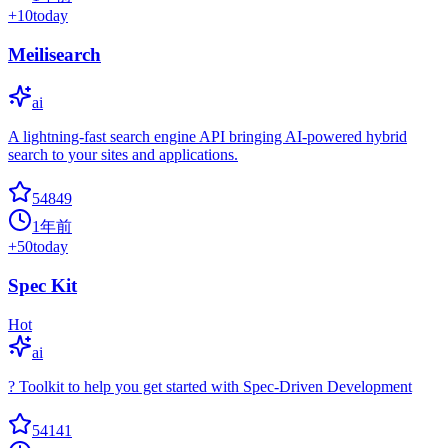
+
10
today
Meilisearch
ai
A lightning-fast search engine API bringing AI-powered hybrid
search to your sites and applications.
54849
1年前
+
50
today
Spec Kit
Hot
ai
? Toolkit to help you get started with Spec-Driven Development
54141