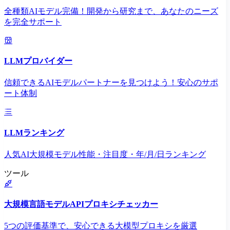
全種類AIモデル完備！開発から研究まで、あなたのニーズ
を完全サポート
LLMプロバイダー
信頼できるAIモデルパートナーを見つけよう！安心のサポ
ート体制
LLMランキング
人気AI大規模モデル性能・注目度・年/月/日ランキング
ツール
大規模言語モデルAPIプロキシチェッカー
5つの評価基準で、安心できる大模型プロキシを厳選