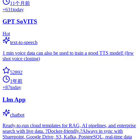
11个月前
+
631
today
GPT SoVITS
Hot
text-to-speech
1 min voice data can also be used to train a good TTS model! (few
shot voice cloning)
52892
1年前
+
87
today
Llm App
chatbot
Ready-to-run cloud templates for RAG, AI pipelines, and enterprise
search with live data. ?Docker-friendly.?Always in sync with
Sharepoint, Google Drive, S3, Kafka, PostgreSQL, real-time data