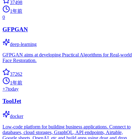
37498
1年前
0
GFPGAN
deep-learning
GFPGAN aims at developing Practical Algorithms for Real-world
Face Restoration.
37262
1年前
+
7
today
ToolJet
docker
Low-code platform for building business applications. Connect to
databases, cloud storages, GraphQL, API endpoints, Airtable,
Google sheets, OpenAI, etc and build apps using drag and drop