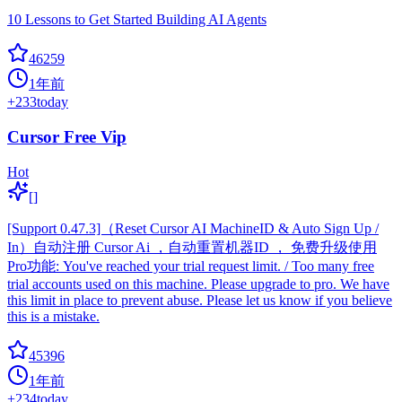
10 Lessons to Get Started Building AI Agents
46259
1年前
+
233
today
Cursor Free Vip
Hot
[]
[Support 0.47.3]（Reset Cursor AI MachineID & Auto Sign Up /
In）自动注册 Cursor Ai ，自动重置机器ID ， 免费升级使用
Pro功能: You've reached your trial request limit. / Too many free
trial accounts used on this machine. Please upgrade to pro. We have
this limit in place to prevent abuse. Please let us know if you believe
this is a mistake.
45396
1年前
+
234
today