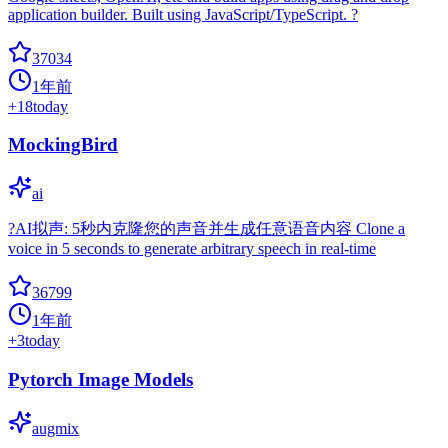
application builder. Built using JavaScript/TypeScript. ?
37034
1年前
+
18
today
MockingBird
ai
?AI拟声: 5秒内克隆您的声音并生成任意语音内容 Clone a
voice in 5 seconds to generate arbitrary speech in real-time
36799
1年前
+
3
today
Pytorch Image Models
augmix