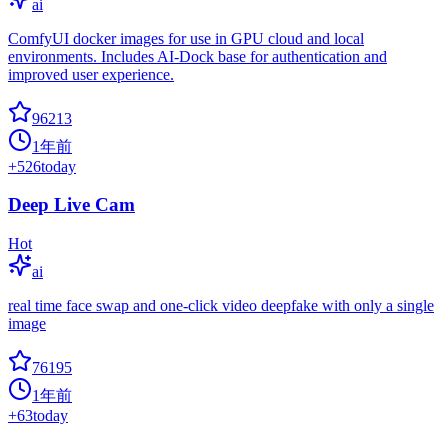
ai
ComfyUI docker images for use in GPU cloud and local
environments. Includes AI-Dock base for authentication and
improved user experience.
96213
1年前
+
526
today
Deep Live Cam
Hot
ai
real time face swap and one-click video deepfake with only a single
image
76195
1年前
+
63
today