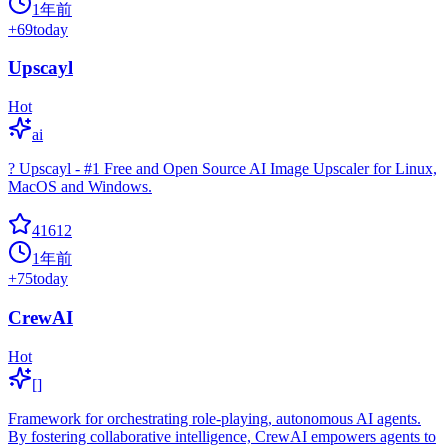
1年前
+
69
today
Upscayl
Hot
ai
? Upscayl - #1 Free and Open Source AI Image Upscaler for Linux,
MacOS and Windows.
41612
1年前
+
75
today
CrewAI
Hot
[]
Framework for orchestrating role-playing, autonomous AI agents.
By fostering collaborative intelligence, CrewAI empowers agents to