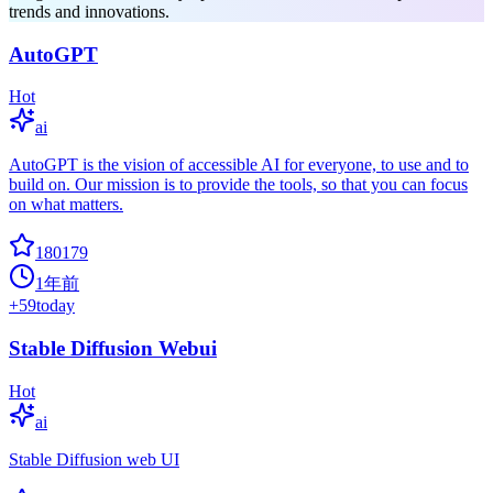
trends and innovations.
AutoGPT
Hot
ai
AutoGPT is the vision of accessible AI for everyone, to use and to
build on. Our mission is to provide the tools, so that you can focus
on what matters.
180179
1年前
+
59
today
Stable Diffusion Webui
Hot
ai
Stable Diffusion web UI