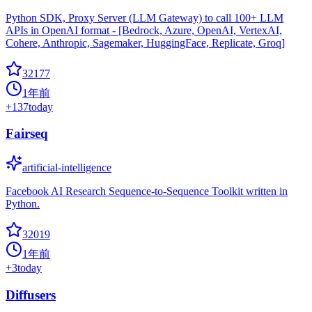
Python SDK, Proxy Server (LLM Gateway) to call 100+ LLM
APIs in OpenAI format - [Bedrock, Azure, OpenAI, VertexAI,
Cohere, Anthropic, Sagemaker, HuggingFace, Replicate, Groq]
32177
1年前
+
137
today
Fairseq
artificial-intelligence
Facebook AI Research Sequence-to-Sequence Toolkit written in
Python.
32019
1年前
+
3
today
Diffusers