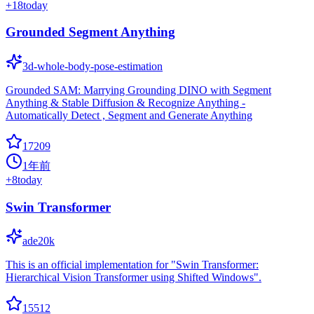
+
18
today
Grounded Segment Anything
3d-whole-body-pose-estimation
Grounded SAM: Marrying Grounding DINO with Segment
Anything & Stable Diffusion & Recognize Anything -
Automatically Detect , Segment and Generate Anything
17209
1年前
+
8
today
Swin Transformer
ade20k
This is an official implementation for "Swin Transformer:
Hierarchical Vision Transformer using Shifted Windows".
15512