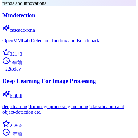
trends and innovations.
Mmdetection
cascade-rcnn
OpenMMLab Detection Toolbox and Benchmark
32143
1年前
+
22
today
Deep Learning For Image Processing
bilibili
deep learning for image processing including classification and
object-detection etc.
25866
1年前