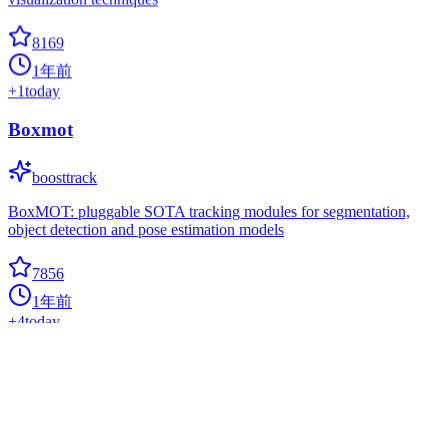
visualization techniques
8169
1年前
+
1
today
Boxmot
boosttrack
BoxMOT: pluggable SOTA tracking modules for segmentation,
object detection and pose estimation models
7856
1年前
+
4
today
Stanza
artificial-intelligence
Stanford NLP Python library for tokenization, sentence