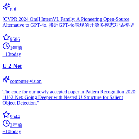
gpt
[CVPR 2024 Oral] InternVL Family: A Pioneering Open-Source
Alternative to GPT-4o. 接近GPT-4o表现的开源多模态对话模型
9586
1年前
+
13
today
U 2 Net
computer-vision
The code for our newly accepted paper in Pattern Recognition 2020:
"U^2-Net: Going Deeper with Nested U-Structure for Salient
Object Detection."
9544
3年前
+
10
today