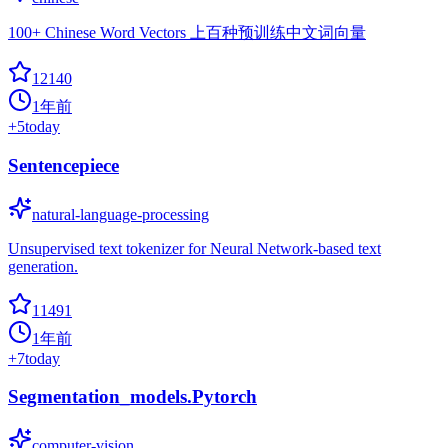
100+ Chinese Word Vectors 上百种预训练中文词向量
12140
1年前
+
5
today
Sentencepiece
natural-language-processing
Unsupervised text tokenizer for Neural Network-based text
generation.
11491
1年前
+
7
today
Segmentation_models.Pytorch
computer-vision