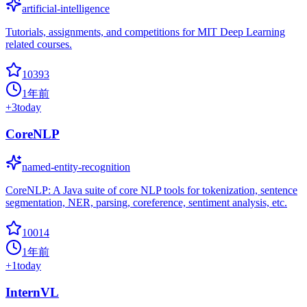
artificial-intelligence
Tutorials, assignments, and competitions for MIT Deep Learning
related courses.
10393
1年前
+
3
today
CoreNLP
named-entity-recognition
CoreNLP: A Java suite of core NLP tools for tokenization, sentence
segmentation, NER, parsing, coreference, sentiment analysis, etc.
10014
1年前
+
1
today
InternVL