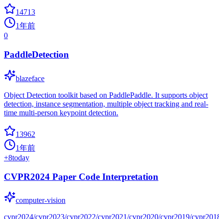
14713
1年前
0
PaddleDetection
blazeface
Object Detection toolkit based on PaddlePaddle. It supports object
detection, instance segmentation, multiple object tracking and real-
time multi-person keypoint detection.
13962
1年前
+
8
today
CVPR2024 Paper Code Interpretation
computer-vision
cvpr2024/cvpr2023/cvpr2022/cvpr2021/cvpr2020/cvpr2019/cvpr201