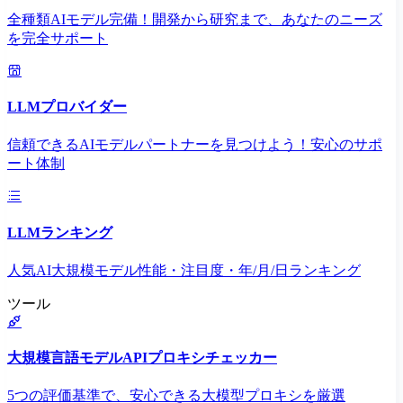
全種類AIモデル完備！開発から研究まで、あなたのニーズ
を完全サポート
LLMプロバイダー
信頼できるAIモデルパートナーを見つけよう！安心のサポ
ート体制
LLMランキング
人気AI大規模モデル性能・注目度・年/月/日ランキング
ツール
大規模言語モデルAPIプロキシチェッカー
5つの評価基準で、安心できる大模型プロキシを厳選