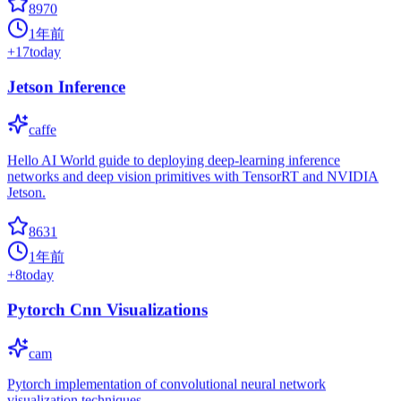
8970
1年前
+
17
today
Jetson Inference
caffe
Hello AI World guide to deploying deep-learning inference
networks and deep vision primitives with TensorRT and NVIDIA
Jetson.
8631
1年前
+
8
today
Pytorch Cnn Visualizations
cam
Pytorch implementation of convolutional neural network