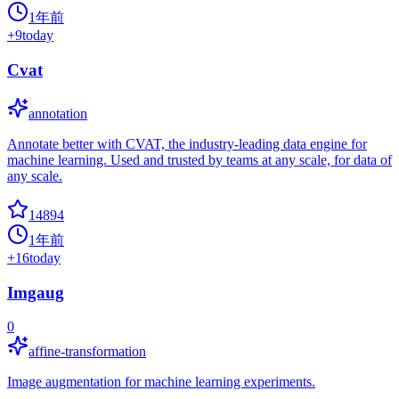
1年前
+
9
today
Cvat
annotation
Annotate better with CVAT, the industry-leading data engine for
machine learning. Used and trusted by teams at any scale, for data of
any scale.
14894
1年前
+
16
today
Imgaug
0
affine-transformation
Image augmentation for machine learning experiments.