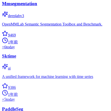
Mmsegmentation
deeplabv3
OpenMMLab Semantic Segmentation Toolbox and Benchmark.
9469
1年前
+
6
today
Sktime
ai
A unified framework for machine learning with time series
9386
1年前
+
5
today
PaddleSeg