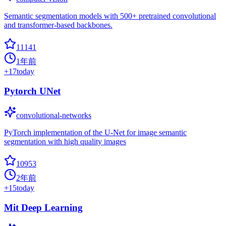
Semantic segmentation models with 500+ pretrained convolutional
and transformer-based backbones.
11141
1年前
+
17
today
Pytorch UNet
convolutional-networks
PyTorch implementation of the U-Net for image semantic
segmentation with high quality images
10953
2年前
+
15
today
Mit Deep Learning