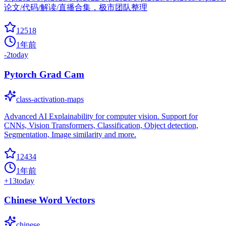
论文/代码/解读/直播合集，极市团队整理
12518
1年前
-2
today
Pytorch Grad Cam
class-activation-maps
Advanced AI Explainability for computer vision. Support for
CNNs, Vision Transformers, Classification, Object detection,
Segmentation, Image similarity and more.
12434
1年前
+
13
today
Chinese Word Vectors
chinese