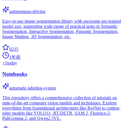
autonomous-driving
Easy-to-use image segmentation library with awesome pre-trained
model zoo, supporting wide-range of practical tasks in Semantic
Segmentation, Interactive Segmentation, Panoptic Segmentation,
Image Matting, 3D Segmentation, etc.
9235
1年前
+
1
today
Notebooks
automatic-labeling-system
This repository offers a comprehensive collection of tutorials on
state-of-the-art computer vision models and techniques. Explore
everything from foundational architectures like ResNet to cutting-
edge models like YOLO11, RT-DETR, SAM 2, Florence-2,
PaliGemma 2, and Qwen2.5VL.