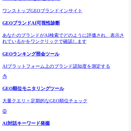
ワンストップGEOブランドインサイト
GEOブランドAI可視性診断
あなたのブランドがAI検索でどのように評価され、表示さ
れているかをワンクリックで確認します
GEOランキング照会ツール
AIプラットフォーム上のブランド認知度を測定する
GEO順位モニタリングツール
大量クエリ × 定期的なGEO順位チェック
AI対話キーワード発掘