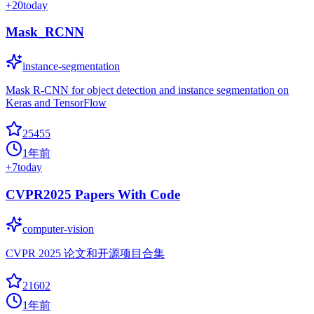
+
20
today
Mask_RCNN
instance-segmentation
Mask R-CNN for object detection and instance segmentation on
Keras and TensorFlow
25455
1年前
+
7
today
CVPR2025 Papers With Code
computer-vision
CVPR 2025 论文和开源项目合集
21602
1年前