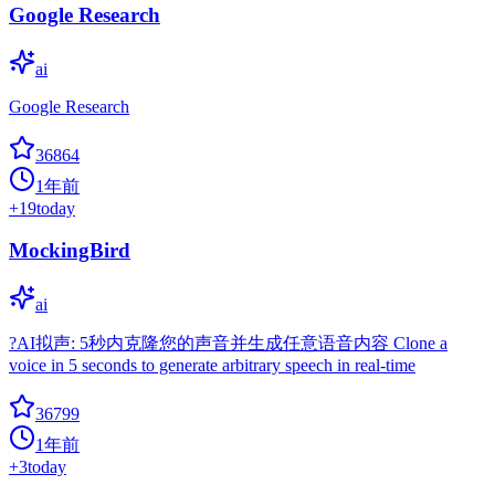
Google Research
ai
Google Research
36864
1年前
+
19
today
MockingBird
ai
?AI拟声: 5秒内克隆您的声音并生成任意语音内容 Clone a
voice in 5 seconds to generate arbitrary speech in real-time
36799
1年前
+
3
today