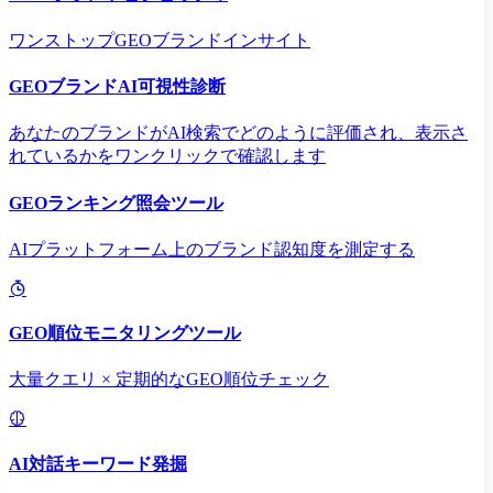
ワンストップGEOブランドインサイト
GEOブランドAI可視性診断
あなたのブランドがAI検索でどのように評価され、表示さ
れているかをワンクリックで確認します
GEOランキング照会ツール
AIプラットフォーム上のブランド認知度を測定する
GEO順位モニタリングツール
大量クエリ × 定期的なGEO順位チェック
AI対話キーワード発掘