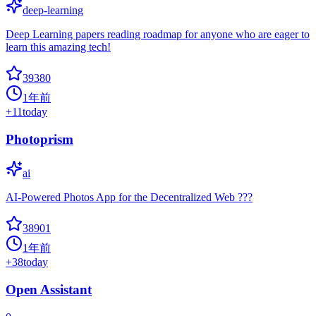
deep-learning
Deep Learning papers reading roadmap for anyone who are eager to
learn this amazing tech!
39380
1年前
+
11
today
Photoprism
ai
AI-Powered Photos App for the Decentralized Web ???
38901
1年前
+
38
today
Open Assistant