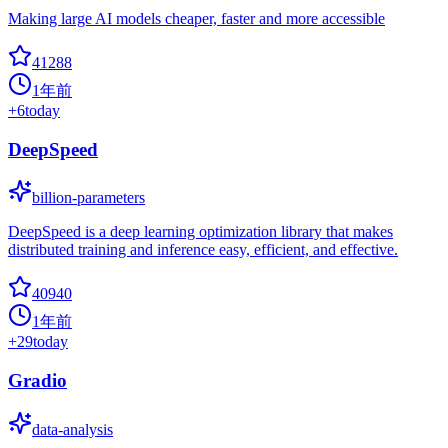
Making large AI models cheaper, faster and more accessible
41288
1年前
+
6
today
DeepSpeed
billion-parameters
DeepSpeed is a deep learning optimization library that makes
distributed training and inference easy, efficient, and effective.
40940
1年前
+
29
today
Gradio
data-analysis