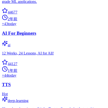
grade ML applications.
44677
2年前
+
43
today
AI For Beginners
ai
12 Weeks, 24 Lessons, AI for All!
44127
1年前
+
44
today
TTS
Hot
deep-learning