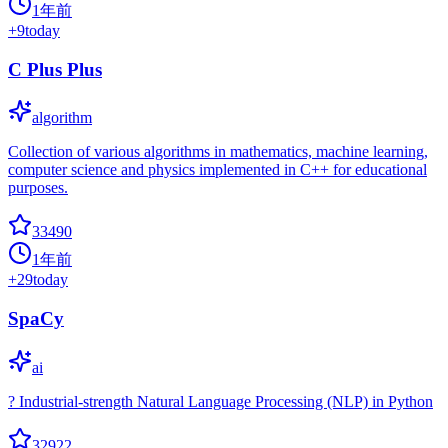
1年前
+
9
today
C Plus Plus
algorithm
Collection of various algorithms in mathematics, machine learning,
computer science and physics implemented in C++ for educational
purposes.
33490
1年前
+
29
today
SpaCy
ai
? Industrial-strength Natural Language Processing (NLP) in Python
32922