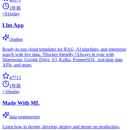
1年前
+
81
today
Llm App
chatbot
Ready-to-run cloud templates for RAG, AI pipelines, and enterprise
search with live data. ?Docker-friendly.?Always in sync with
Sharepoint, Google Drive, S3, Kafka, PostgreSQL, real-time data
APIs, and more.
47713
1年前
+
16
today
Made With ML
data-engineering
Learn how to design, develop, deploy and iterate on production-