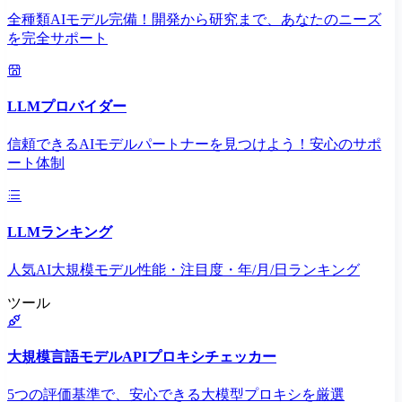
全種類AIモデル完備！開発から研究まで、あなたのニーズ
を完全サポート
LLMプロバイダー
信頼できるAIモデルパートナーを見つけよう！安心のサポ
ート体制
LLMランキング
人気AI大規模モデル性能・注目度・年/月/日ランキング
ツール
大規模言語モデルAPIプロキシチェッカー
5つの評価基準で、安心できる大模型プロキシを厳選