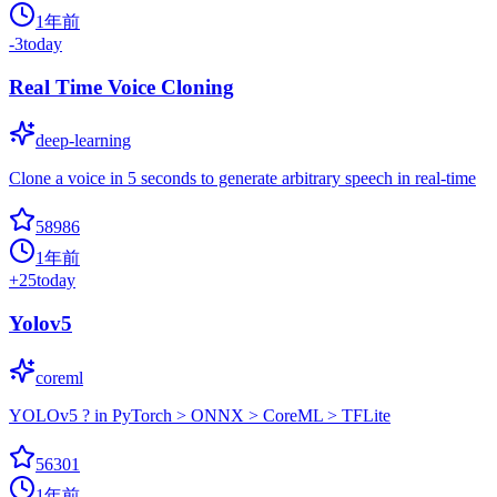
1年前
-3
today
Real Time Voice Cloning
deep-learning
Clone a voice in 5 seconds to generate arbitrary speech in real-time
58986
1年前
+
25
today
Yolov5
coreml
YOLOv5 ? in PyTorch > ONNX > CoreML > TFLite
56301
1年前