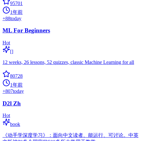
95701
1年前
+
88
today
ML For Beginners
Hot
[]
12 weeks, 26 lessons, 52 quizzes, classic Machine Learning for all
80728
1年前
+
807
today
D2l Zh
Hot
book
《动手学深度学习》：面向中文读者、能运行、可讨论。中英