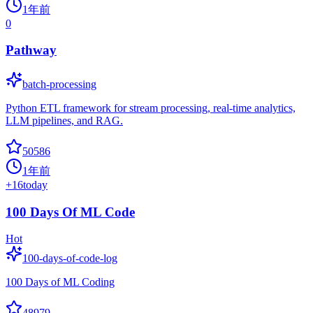
1年前
0
Pathway
batch-processing
Python ETL framework for stream processing, real-time analytics,
LLM pipelines, and RAG.
50586
1年前
+
16
today
100 Days Of ML Code
Hot
100-days-of-code-log
100 Days of ML Coding
48979