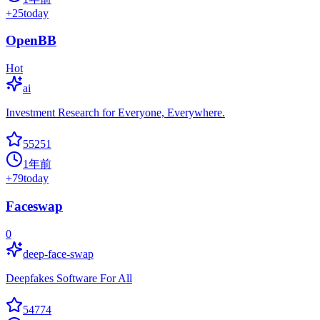
+
25
today
OpenBB
Hot
ai
Investment Research for Everyone, Everywhere.
55251
1年前
+
79
today
Faceswap
0
deep-face-swap
Deepfakes Software For All
54774