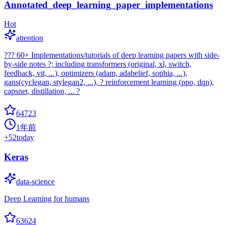
Annotated_deep_learning_paper_implementations
Hot
attention
??? 60+ Implementations/tutorials of deep learning papers with side-
by-side notes ?; including transformers (original, xl, switch,
feedback, vit, ...), optimizers (adam, adabelief, sophia, ...),
gans(cyclegan, stylegan2, ...), ? reinforcement learning (ppo, dqn),
capsnet, distillation, ... ?
64723
1年前
+
52
today
Keras
data-science
Deep Learning for humans
63624