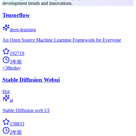
development trends and innovations.
Tensorflow
deep-learning
An Open Source Machine Learning Framework for Everyone
192719
3年前
+
38
today
Stable Diffusion Webui
Hot
ai
Stable Diffusion web UI
158833
2年前