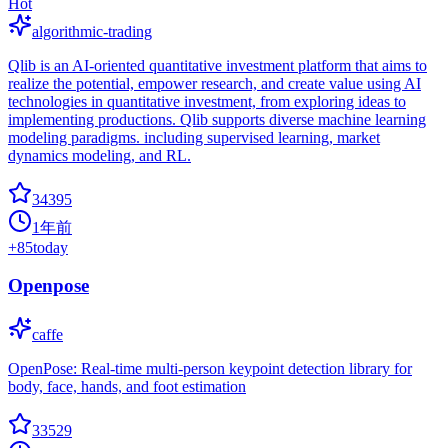
Hot
algorithmic-trading
Qlib is an AI-oriented quantitative investment platform that aims to
realize the potential, empower research, and create value using AI
technologies in quantitative investment, from exploring ideas to
implementing productions. Qlib supports diverse machine learning
modeling paradigms. including supervised learning, market
dynamics modeling, and RL.
34395
1年前
+
85
today
Openpose
caffe
OpenPose: Real-time multi-person keypoint detection library for
body, face, hands, and foot estimation
33529