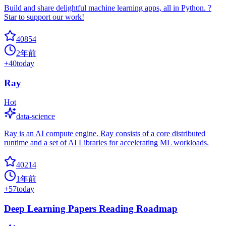
Build and share delightful machine learning apps, all in Python. ?
Star to support our work!
40854
2年前
+
40
today
Ray
Hot
data-science
Ray is an AI compute engine. Ray consists of a core distributed
runtime and a set of AI Libraries for accelerating ML workloads.
40214
1年前
+
57
today
Deep Learning Papers Reading Roadmap