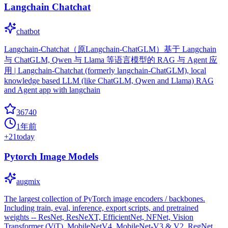
Langchain Chatchat
chatbot
Langchain-Chatchat（原Langchain-ChatGLM）基于 Langchain
与 ChatGLM, Qwen 与 Llama 等语言模型的 RAG 与 Agent 应
用 | Langchain-Chatchat (formerly langchain-ChatGLM), local
knowledge based LLM (like ChatGLM, Qwen and Llama) RAG
and Agent app with langchain
36740
1年前
+
21
today
Pytorch Image Models
augmix
The largest collection of PyTorch image encoders / backbones.
Including train, eval, inference, export scripts, and pretrained
weights -- ResNet, ResNeXT, EfficientNet, NFNet, Vision
Transformer (ViT), MobileNetV4, MobileNet-V3 & V2, RegNet,