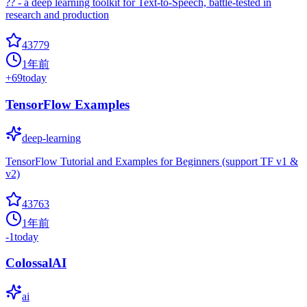
?? - a deep learning toolkit for Text-to-Speech, battle-tested in
research and production
43779
1年前
+
69
today
TensorFlow Examples
deep-learning
TensorFlow Tutorial and Examples for Beginners (support TF v1 &
v2)
43763
1年前
-1
today
ColossalAI
ai