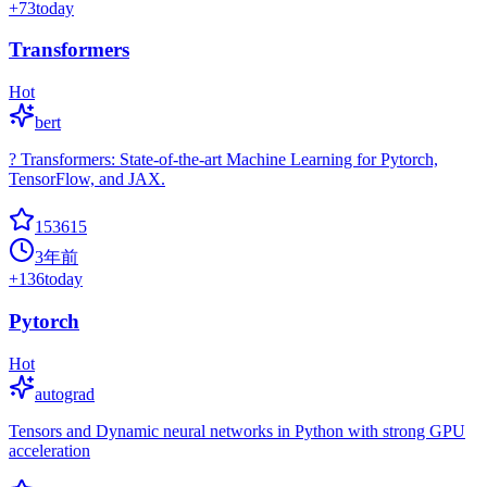
+
73
today
Transformers
Hot
bert
? Transformers: State-of-the-art Machine Learning for Pytorch,
TensorFlow, and JAX.
153615
3年前
+
136
today
Pytorch
Hot
autograd
Tensors and Dynamic neural networks in Python with strong GPU
acceleration