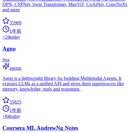
DPN, CSPNet, Swin Transformer, MaxViT, CoAtNet, ConvNeXt,
and more
35969
1年前
+
24
today
Agno
Hot
agents
Agno is a lightweight library for building Multimodal Agents. It
exposes LLMs as a unified API and gives them superpowers like
memory, knowledge, tools and reasoning.
35825
1年前
+
84
today
Coursera ML AndrewNg Notes