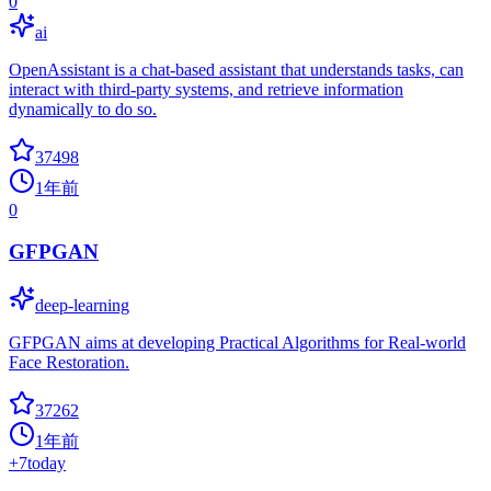
0
ai
OpenAssistant is a chat-based assistant that understands tasks, can
interact with third-party systems, and retrieve information
dynamically to do so.
37498
1年前
0
GFPGAN
deep-learning
GFPGAN aims at developing Practical Algorithms for Real-world
Face Restoration.
37262
1年前
+
7
today