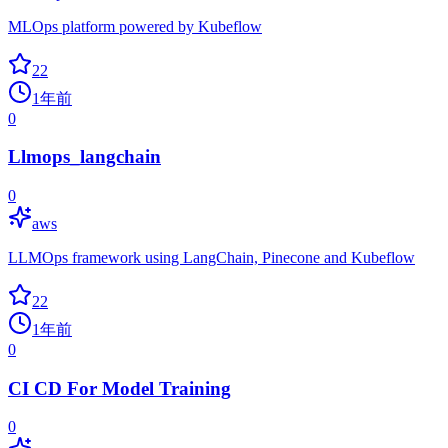
MLOps platform powered by Kubeflow
22
1年前
0
Llmops_langchain
0
aws
LLMOps framework using LangChain, Pinecone and Kubeflow
22
1年前
0
CI CD For Model Training
0