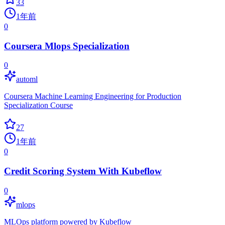
33
1年前
0
Coursera Mlops Specialization
0
automl
Coursera Machine Learning Engineering for Production
Specialization Course
27
1年前
0
Credit Scoring System With Kubeflow
0
mlops
MLOps platform powered by Kubeflow