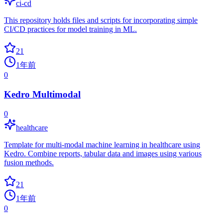
ci-cd
This repository holds files and scripts for incorporating simple
CI/CD practices for model training in ML.
21
1年前
0
Kedro Multimodal
0
healthcare
Template for multi-modal machine learning in healthcare using
Kedro. Combine reports, tabular data and images using various
fusion methods.
21
1年前
0