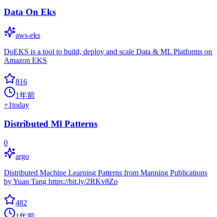
Data On Eks
aws-eks
DoEKS is a tool to build, deploy and scale Data & ML Platforms on
Amazon EKS
816
1年前
+
1
today
Distributed Ml Patterns
0
argo
Distributed Machine Learning Patterns from Manning Publications
by Yuan Tang https://bit.ly/2RKv8Zo
482
1年前