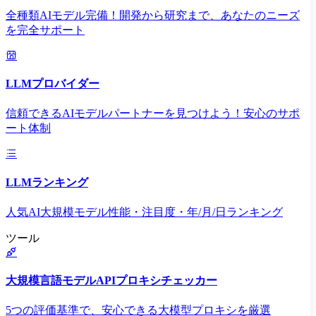
全種類AIモデル完備！開発から研究まで、あなたのニーズ
を完全サポート
LLMプロバイダー
信頼できるAIモデルパートナーを見つけよう！安心のサポ
ート体制
LLMランキング
人気AI大規模モデル性能・注目度・年/月/日ランキング
ツール
大規模言語モデルAPIプロキシチェッカー
5つの評価基準で、安心できる大模型プロキシを厳選