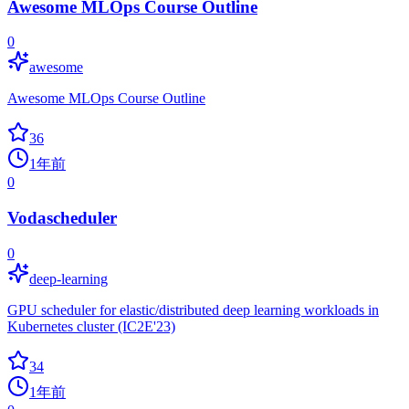
Awesome MLOps Course Outline
0
awesome
Awesome MLOps Course Outline
36
1年前
0
Vodascheduler
0
deep-learning
GPU scheduler for elastic/distributed deep learning workloads in
Kubernetes cluster (IC2E'23)
34
1年前