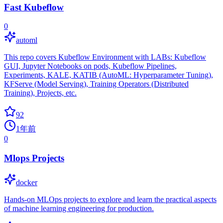
Fast Kubeflow
0
automl
This repo covers Kubeflow Environment with LABs: Kubeflow
GUI, Jupyter Notebooks on pods, Kubeflow Pipelines,
Experiments, KALE, KATIB (AutoML: Hyperparameter Tuning),
KFServe (Model Serving), Training Operators (Distributed
Training), Projects, etc.
92
1年前
0
Mlops Projects
docker
Hands-on MLOps projects to explore and learn the practical aspects
of machine learning engineering for production.