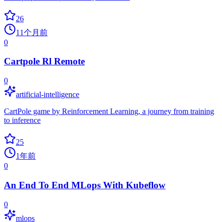
26
11个月前
0
Cartpole Rl Remote
0
artificial-intelligence
CartPole game by Reinforcement Learning, a journey from training
to inference
25
1年前
0
An End To End MLops With Kubeflow
0
mlops