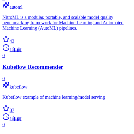
automl
NitroML is a modular, portable, and scalable model-quality
benchmarking framework for Machine Learning and Automated
Machine Learning (AutoML) pipelines.
43
1年前
0
Kubeflow Recommender
0
kubeflow
Kubeflow example of machine learning/model serving
37
1年前
0