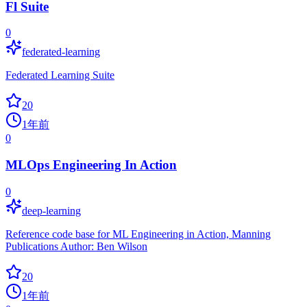
Fl Suite
0
federated-learning
Federated Learning Suite
20
1年前
0
MLOps Engineering In Action
0
deep-learning
Reference code base for ML Engineering in Action, Manning
Publications Author: Ben Wilson
20
1年前