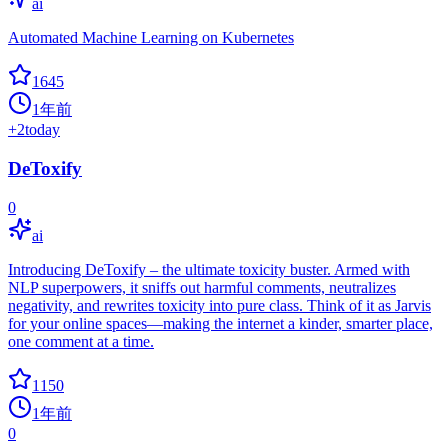
ai
Automated Machine Learning on Kubernetes
1645
1年前
+
2
today
DeToxify
0
ai
Introducing DeToxify – the ultimate toxicity buster. Armed with
NLP superpowers, it sniffs out harmful comments, neutralizes
negativity, and rewrites toxicity into pure class. Think of it as Jarvis
for your online spaces—making the internet a kinder, smarter place,
one comment at a time.
1150
1年前
0