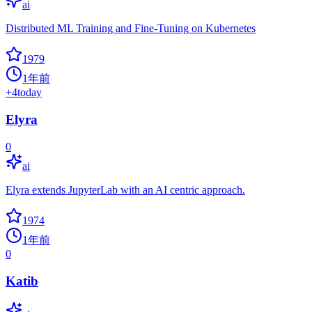
ai
Distributed ML Training and Fine-Tuning on Kubernetes
1979
1年前
+
4
today
Elyra
0
ai
Elyra extends JupyterLab with an AI centric approach.
1974
1年前
0
Katib