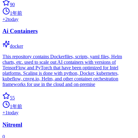
90
1年前
+
2
today
Ai Containers
docker
This repository contains Dockerfiles, scripts, yaml files, Helm
charts, etc. used to scale out AI containers with versions of
TensorFlow and PyTorch that have been optimized for Intel
platforms. Scaling is done with python, Docker, kubernetes,
kubeflow, cnvrg.io, Helm, and other container orchestration
frameworks for use in the cloud and on-premise
55
1年前
+
1
today
Nitroml
0