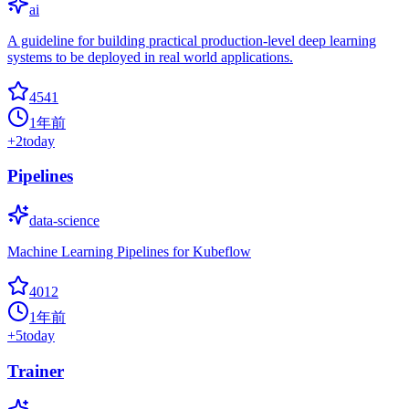
ai
A guideline for building practical production-level deep learning
systems to be deployed in real world applications.
4541
1年前
+
2
today
Pipelines
data-science
Machine Learning Pipelines for Kubeflow
4012
1年前
+
5
today
Trainer