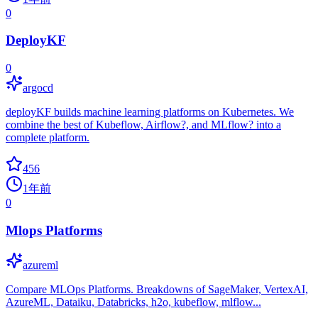
0
DeployKF
0
argocd
deployKF builds machine learning platforms on Kubernetes. We
combine the best of Kubeflow, Airflow?, and MLflow? into a
complete platform.
456
1年前
0
Mlops Platforms
azureml
Compare MLOps Platforms. Breakdowns of SageMaker, VertexAI,
AzureML, Dataiku, Databricks, h2o, kubeflow, mlflow...