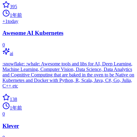
395
1年前
+
1
today
Awesome AI Kubernetes
0
ai
:snowflake: :whale: Awesome tools and libs for AI, Deep Learning,
Machine Learning, Computer Vision, Data Science, Data Analytics
and Cognitive Computing that are baked in the oven to be Native on
Kubernetes and Docker with Python, R, Scala, Java, C#, Go, Julia,
C++ etc
138
1年前
0
Klever