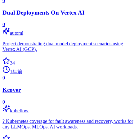
0
Dual Deployments On Vertex AI
0
automl
Project demonstrating dual model deployment scenarios using
Vertex AI (GCP).
34
1年前
0
Kcover
0
kubeflow
? Kubernetes coverage for fault awareness and recovery, works for
any LLMOps, MLOps, AI workloads.