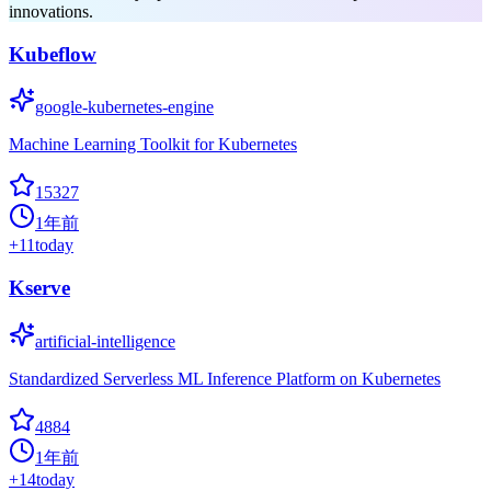
innovations.
Kubeflow
google-kubernetes-engine
Machine Learning Toolkit for Kubernetes
15327
1年前
+
11
today
Kserve
artificial-intelligence
Standardized Serverless ML Inference Platform on Kubernetes
4884
1年前
+
14
today