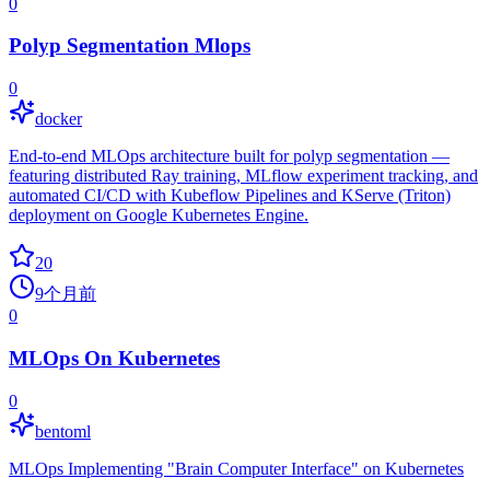
0
Polyp Segmentation Mlops
0
docker
End-to-end MLOps architecture built for polyp segmentation —
featuring distributed Ray training, MLflow experiment tracking, and
automated CI/CD with Kubeflow Pipelines and KServe (Triton)
deployment on Google Kubernetes Engine.
20
9个月前
0
MLOps On Kubernetes
0
bentoml
MLOps Implementing "Brain Computer Interface" on Kubernetes