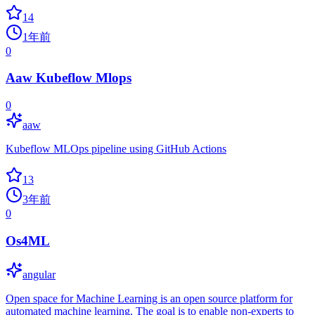
14
1年前
0
Aaw Kubeflow Mlops
0
aaw
Kubeflow MLOps pipeline using GitHub Actions
13
3年前
0
Os4ML
angular
Open space for Machine Learning is an open source platform for
automated machine learning. The goal is to enable non-experts to