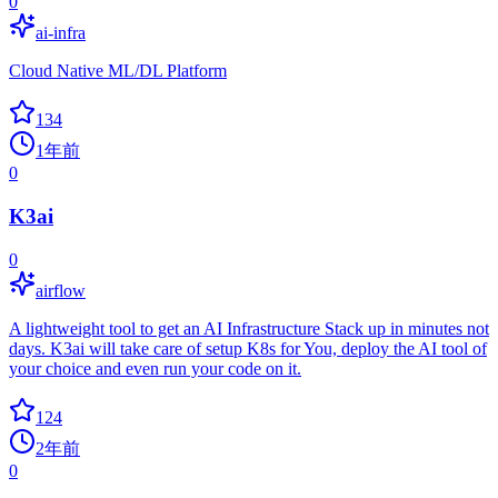
0
ai-infra
Cloud Native ML/DL Platform
134
1年前
0
K3ai
0
airflow
A lightweight tool to get an AI Infrastructure Stack up in minutes not
days. K3ai will take care of setup K8s for You, deploy the AI tool of
your choice and even run your code on it.
124
2年前
0