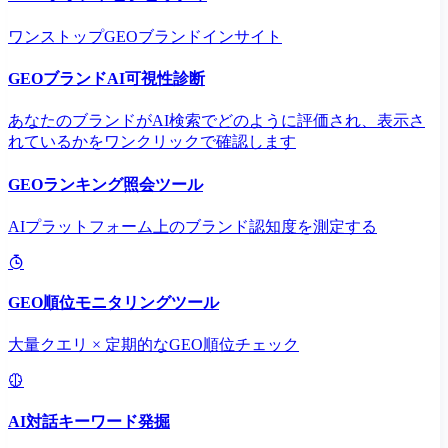
ワンストップGEOブランドインサイト
GEOブランドAI可視性診断
あなたのブランドがAI検索でどのように評価され、表示さ
れているかをワンクリックで確認します
GEOランキング照会ツール
AIプラットフォーム上のブランド認知度を測定する
GEO順位モニタリングツール
大量クエリ × 定期的なGEO順位チェック
AI対話キーワード発掘