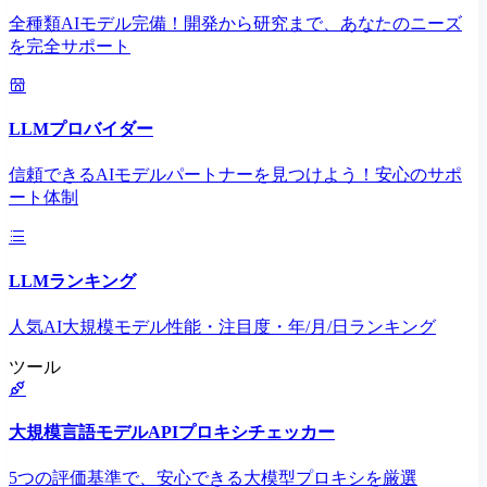
全種類AIモデル完備！開発から研究まで、あなたのニーズ
を完全サポート
LLMプロバイダー
信頼できるAIモデルパートナーを見つけよう！安心のサポ
ート体制
LLMランキング
人気AI大規模モデル性能・注目度・年/月/日ランキング
ツール
大規模言語モデルAPIプロキシチェッカー
5つの評価基準で、安心できる大模型プロキシを厳選