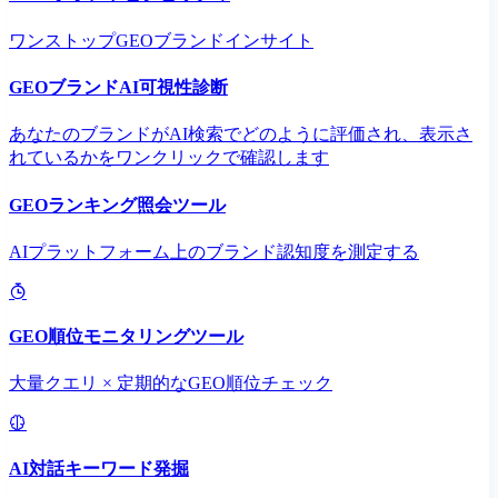
ワンストップGEOブランドインサイト
GEOブランドAI可視性診断
あなたのブランドがAI検索でどのように評価され、表示さ
れているかをワンクリックで確認します
GEOランキング照会ツール
AIプラットフォーム上のブランド認知度を測定する
GEO順位モニタリングツール
大量クエリ × 定期的なGEO順位チェック
AI対話キーワード発掘