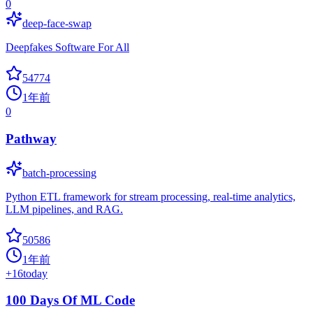
0
deep-face-swap
Deepfakes Software For All
54774
1年前
0
Pathway
batch-processing
Python ETL framework for stream processing, real-time analytics,
LLM pipelines, and RAG.
50586
1年前
+
16
today
100 Days Of ML Code