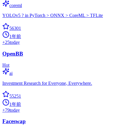
coreml
YOLOv5 ? in PyTorch > ONNX > CoreML > TFLite
56301
1年前
+
25
today
OpenBB
Hot
ai
Investment Research for Everyone, Everywhere.
55251
1年前
+
79
today
Faceswap