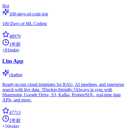
Hot
100-days-of-code-log
100 Days of ML Coding
48979
1年前
+
81
today
Llm App
chatbot
Ready-to-run cloud templates for RAG, AI pipelines, and enterprise
search with live data. ?Docker-friendly.?Always in sync with
Sharepoint, Google Drive, S3, Kafka, PostgreSQL, real-time data
APIs, and more.
47713
1年前
+
16
today