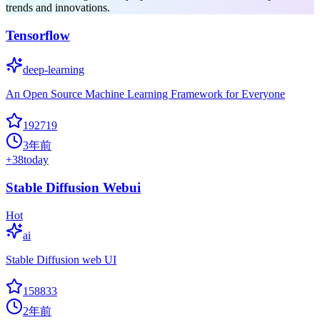
trends and innovations.
Tensorflow
deep-learning
An Open Source Machine Learning Framework for Everyone
192719
3年前
+
38
today
Stable Diffusion Webui
Hot
ai
Stable Diffusion web UI
158833
2年前