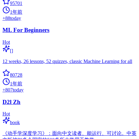
95701
1年前
+
88
today
ML For Beginners
Hot
[]
12 weeks, 26 lessons, 52 quizzes, classic Machine Learning for all
80728
1年前
+
807
today
D2l Zh
Hot
book
《动手学深度学习》：面向中文读者、能运行、可讨论。中英