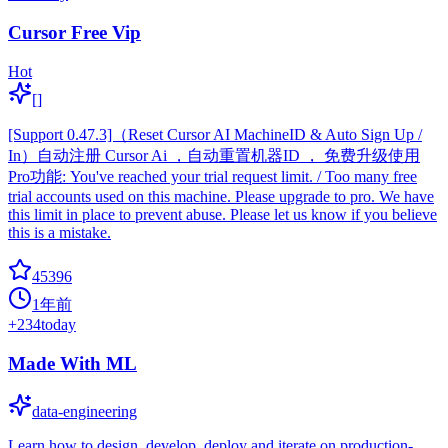
Cursor Free Vip
Hot
[]
[Support 0.47.3]（Reset Cursor AI MachineID & Auto Sign Up /
In）自动注册 Cursor Ai ，自动重置机器ID ， 免费升级使用
Pro功能: You've reached your trial request limit. / Too many free
trial accounts used on this machine. Please upgrade to pro. We have
this limit in place to prevent abuse. Please let us know if you believe
this is a mistake.
45396
1年前
+
234
today
Made With ML
data-engineering
Learn how to design, develop, deploy and iterate on production-