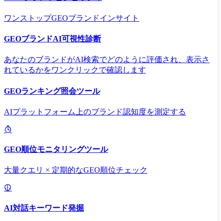
ワンストップGEOブランドインサイト
GEOブランドAI可視性診断
あなたのブランドがAI検索でどのように評価され、表示さ
れているかをワンクリックで確認します
GEOランキング照会ツール
AIプラットフォーム上のブランド認知度を測定する
GEO順位モニタリングツール
大量クエリ × 定期的なGEO順位チェック
AI対話キーワード発掘