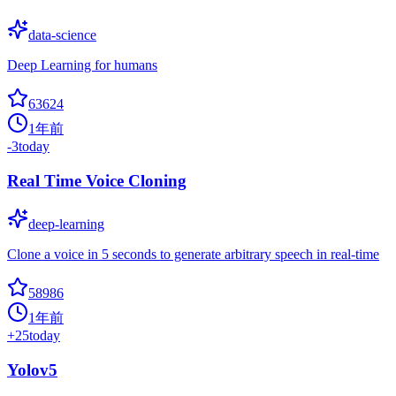
data-science
Deep Learning for humans
63624
1年前
-3
today
Real Time Voice Cloning
deep-learning
Clone a voice in 5 seconds to generate arbitrary speech in real-time
58986
1年前
+
25
today
Yolov5