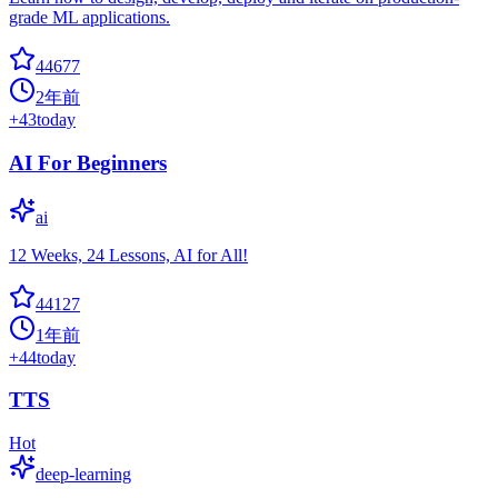
grade ML applications.
44677
2年前
+
43
today
AI For Beginners
ai
12 Weeks, 24 Lessons, AI for All!
44127
1年前
+
44
today
TTS
Hot
deep-learning