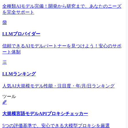
全種類AIモデル完備！開発から研究まで、あなたのニーズ
を完全サポート
LLMプロバイダー
信頼できるAIモデルパートナーを見つけよう！安心のサポ
ート体制
LLMランキング
人気AI大規模モデル性能・注目度・年/月/日ランキング
ツール
大規模言語モデルAPIプロキシチェッカー
5つの評価基準で、安心できる大模型プロキシを厳選