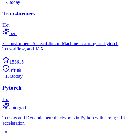
+
73
today
Transformers
Hot
bert
? Transformers: State-of-the-art Machine Learning for Pytorch,
TensorFlow, and JAX.
153615
3年前
+
136
today
Pytorch
Hot
autograd
Tensors and Dynamic neural networks in Python with strong GPU
acceleration