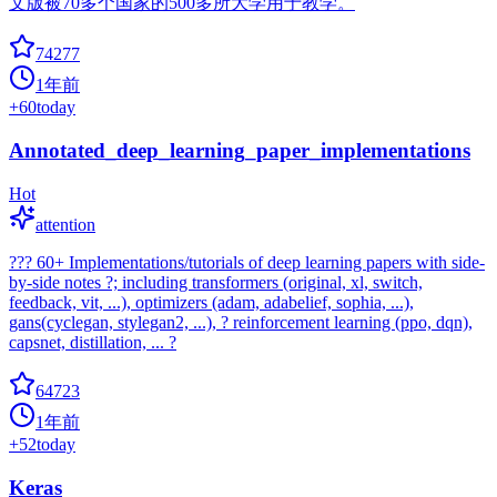
文版被70多个国家的500多所大学用于教学。
74277
1年前
+
60
today
Annotated_deep_learning_paper_implementations
Hot
attention
??? 60+ Implementations/tutorials of deep learning papers with side-
by-side notes ?; including transformers (original, xl, switch,
feedback, vit, ...), optimizers (adam, adabelief, sophia, ...),
gans(cyclegan, stylegan2, ...), ? reinforcement learning (ppo, dqn),
capsnet, distillation, ... ?
64723
1年前
+
52
today
Keras