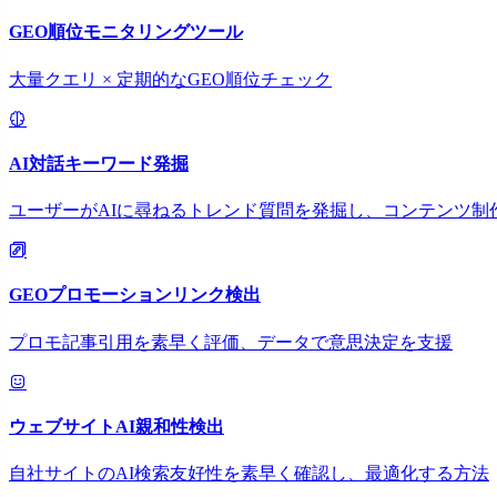
GEO順位モニタリングツール
大量クエリ × 定期的なGEO順位チェック
AI対話キーワード発掘
ユーザーがAIに尋ねるトレンド質問を発掘し、コンテンツ制
GEOプロモーションリンク検出
プロモ記事引用を素早く評価、データで意思決定を支援
ウェブサイトAI親和性検出
自社サイトのAI検索友好性を素早く確認し、最適化する方法