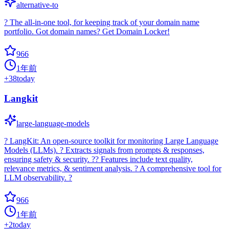
alternative-to
? The all-in-one tool, for keeping track of your domain name
portfolio. Got domain names? Get Domain Locker!
966
1年前
+
38
today
Langkit
large-language-models
? LangKit: An open-source toolkit for monitoring Large Language
Models (LLMs). ? Extracts signals from prompts & responses,
ensuring safety & security. ?? Features include text quality,
relevance metrics, & sentiment analysis. ? A comprehensive tool for
LLM observability. ?
966
1年前
+
2
today