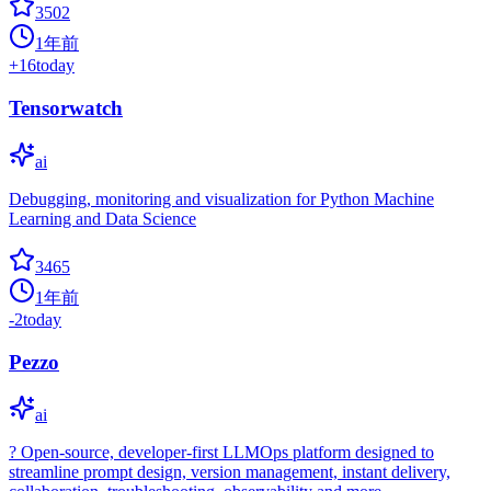
3502
1年前
+
16
today
Tensorwatch
ai
Debugging, monitoring and visualization for Python Machine
Learning and Data Science
3465
1年前
-2
today
Pezzo
ai
?️ Open-source, developer-first LLMOps platform designed to
streamline prompt design, version management, instant delivery,