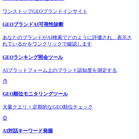
ワンストップGEOブランドインサイト
GEOブランドAI可視性診断
あなたのブランドがAI検索でどのように評価され、表示さ
れているかをワンクリックで確認します
GEOランキング照会ツール
AIプラットフォーム上のブランド認知度を測定する
GEO順位モニタリングツール
大量クエリ × 定期的なGEO順位チェック
AI対話キーワード発掘