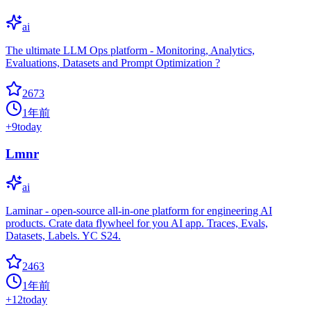
ai
The ultimate LLM Ops platform - Monitoring, Analytics,
Evaluations, Datasets and Prompt Optimization ?
2673
1年前
+
9
today
Lmnr
ai
Laminar - open-source all-in-one platform for engineering AI
products. Crate data flywheel for you AI app. Traces, Evals,
Datasets, Labels. YC S24.
2463
1年前
+
12
today