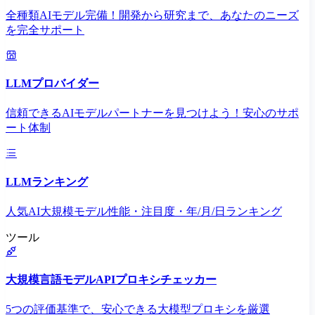
全種類AIモデル完備！開発から研究まで、あなたのニーズ
を完全サポート
LLMプロバイダー
信頼できるAIモデルパートナーを見つけよう！安心のサポ
ート体制
LLMランキング
人気AI大規模モデル性能・注目度・年/月/日ランキング
ツール
大規模言語モデルAPIプロキシチェッカー
5つの評価基準で、安心できる大模型プロキシを厳選