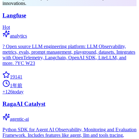
innovations.
Langfuse
Hot
analytics
? Open source LLM engineering platform: LLM Observability,
metrics, evals, prompt management, playground, datasets. Integrates
with OpenTelemetry, Langchain, OpenAI SDK, LiteLLM, and
more. ?YC W23
19141
1年前
+
126
today
RagaAI Catalyst
agentic-ai
Python SDK for Agent AI Observability, Monitoring and Evaluation
Framework. Includes features like agent, llm and tools tracing,