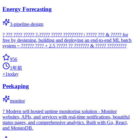
Energy Forecasting
3-pipeline-design
? ??? ???? ????? ?-????? ????? ????????? | ????? ??? & ????? for
free by designing, building and deploying an end-to-end ML batch
system ~ ?????? ???? + 2.5 ????? ?? ??????? & ????? ?????????
956
1年前
+
1
today
Peekaping
monitor
? Modern self-hosted uptime monitoring solution - Monitor
websites, APIs, and services with real-time notifications, beautiful
status pages, and comprehensive analytics. Built with Go, React,
and MongoDB.