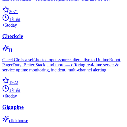
2071
1年前
+
5
today
Checkcle
[]
CheckCle is a self-hosted open-source alternative to UptimeRobot,
PagerDuty, Better Stack, and more — offering real-time server &
service uptime monitoring, incident, multi-channel alerting.
1922
1年前
+
6
today
Gigapipe
clickhouse