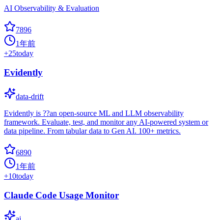
AI Observability & Evaluation
7896
1年前
+
25
today
Evidently
data-drift
Evidently is ??an open-source ML and LLM observability
framework. Evaluate, test, and monitor any AI-powered system or
data pipeline. From tabular data to Gen AI. 100+ metrics.
6890
1年前
+
10
today
Claude Code Usage Monitor
ai