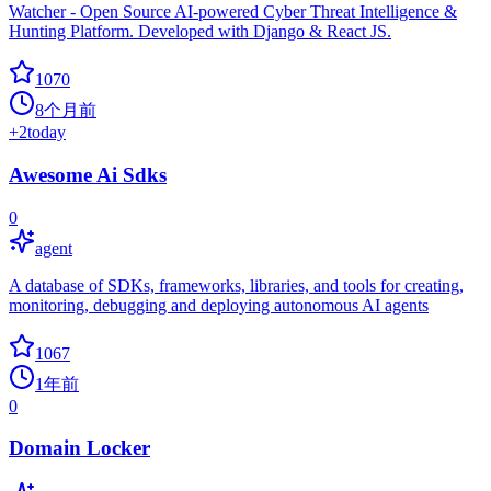
Watcher - Open Source AI-powered Cyber Threat Intelligence &
Hunting Platform. Developed with Django & React JS.
1070
8个月前
+
2
today
Awesome Ai Sdks
0
agent
A database of SDKs, frameworks, libraries, and tools for creating,
monitoring, debugging and deploying autonomous AI agents
1067
1年前
0
Domain Locker