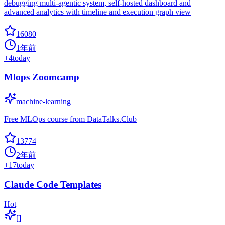
debugging multi-agentic system, self-hosted dashboard and
advanced analytics with timeline and execution graph view
16080
1年前
+
4
today
Mlops Zoomcamp
machine-learning
Free MLOps course from DataTalks.Club
13774
2年前
+
17
today
Claude Code Templates
Hot
[]