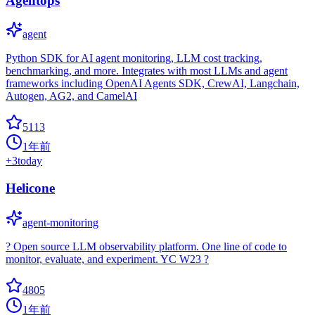
Agentops
agent
Python SDK for AI agent monitoring, LLM cost tracking,
benchmarking, and more. Integrates with most LLMs and agent
frameworks including OpenAI Agents SDK, CrewAI, Langchain,
Autogen, AG2, and CamelAI
5113
1年前
+
3
today
Helicone
agent-monitoring
? Open source LLM observability platform. One line of code to
monitor, evaluate, and experiment. YC W23 ?
4805
1年前