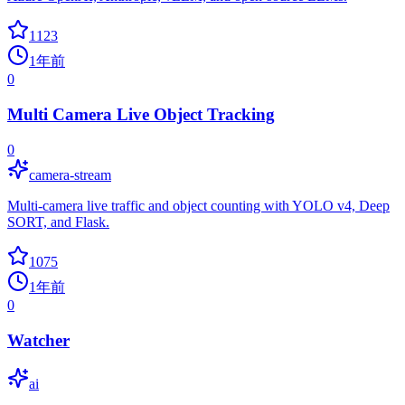
1123
1年前
0
Multi Camera Live Object Tracking
0
camera-stream
Multi-camera live traffic and object counting with YOLO v4, Deep
SORT, and Flask.
1075
1年前
0
Watcher
ai