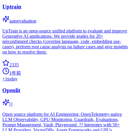
Uptrain
autoevaluation
UpTrain is an open-source unified platform to evaluate and improve
Generative AI applications. We provide grades for 20+
preconfigured checks (covering language, code, embedding use-
cases), perform root cause analysis on failure cases and give insights
on how to resolve them.
2335
1年前
+
1
today
Openlit
[]
Open source platform for AI Engineering: OpenTelemetry-native
LLM Observability, GPU Monitoring, Guardrails, Evaluations,
Prompt Management, Vault, Playground. ?? Integrates with 50+
LLM Providers, VectorDBs, Agent Frameworks and GPUs.