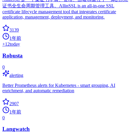
证书全生命周期管理工具。AllinSSL is an all-in-one SSL
certificate lifecycle management tool that integrates certificate
application, management, deployment, and monitoring.
3139
1年前
+
12
today
Robusta
0
alerting
Better Prometheus alerts for Kubernetes - smart grouping, AI
enrichment, and automatic remediation
2907
1年前
0
Langwatch