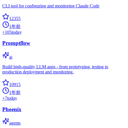
CLI tool for configuring and monitoring Claude Code
12355
1年前
+
105
today
Promptflow
ai
Build high-quality LLM apps - from prototyping, testing to
production deployment and monitoring.
10915
1年前
+
7
today
Phoenix
agents