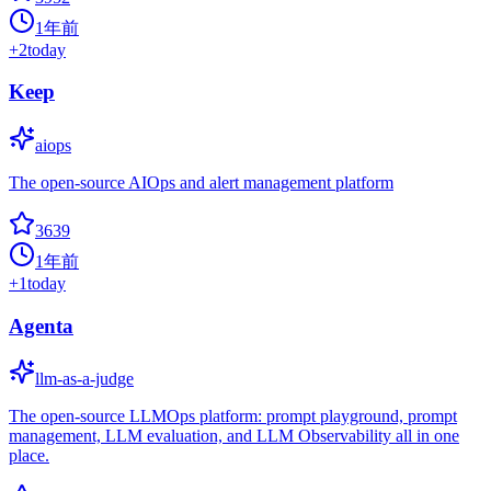
1年前
+
2
today
Keep
aiops
The open-source AIOps and alert management platform
3639
1年前
+
1
today
Agenta
llm-as-a-judge
The open-source LLMOps platform: prompt playground, prompt
management, LLM evaluation, and LLM Observability all in one
place.