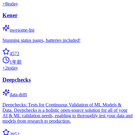
+
8
today
Kener
awesome-list
Stunning status pages, batteries included!
4572
1年前
+
2
today
Deepchecks
data-drift
Deepchecks: Tests for Continuous Validation of ML Models &
Data. Deepchecks is a holistic open-source solution for all of your
AI & ML validation needs, enabling to thoroughly test your data and
models from research to production.
3952