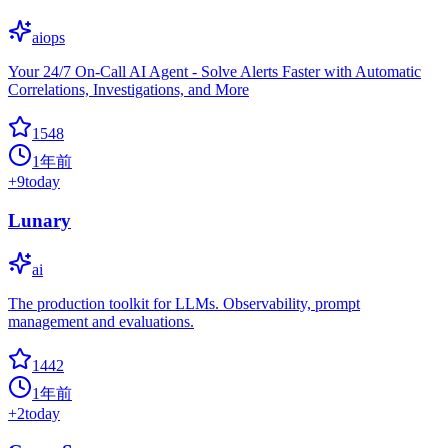
aiops
Your 24/7 On-Call AI Agent - Solve Alerts Faster with Automatic
Correlations, Investigations, and More
1548
1年前
+
9
today
Lunary
ai
The production toolkit for LLMs. Observability, prompt
management and evaluations.
1442
1年前
+
2
today