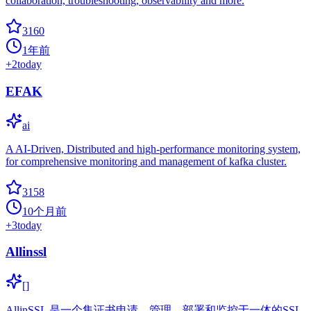
collaboration, troubleshooting, observability and more.
3160
1年前
+
2
today
EFAK
ai
A AI-Driven, Distributed and high-performance monitoring system,
for comprehensive monitoring and management of kafka cluster.
3158
10个月前
+
3
today
Allinssl
[]
AllinSSL 是一个集证书申请、管理、部署和监控于一体的SSL