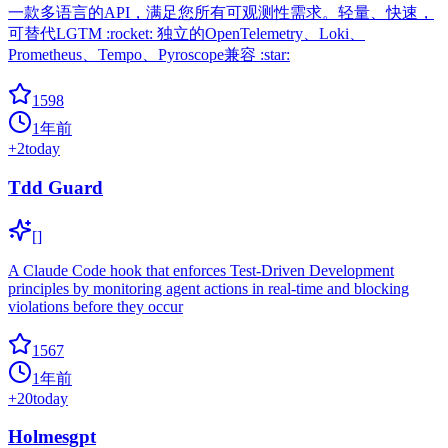
一款多语言的API，满足您所有可观测性需求。轻量、快速，
可替代LGTM :rocket: 独立的OpenTelemetry、Loki、
Prometheus、Tempo、Pyroscope兼容 :star:
1598
1年前
+
2
today
Tdd Guard
[]
A Claude Code hook that enforces Test-Driven Development
principles by monitoring agent actions in real-time and blocking
violations before they occur
1567
1年前
+
20
today
Holmesgpt