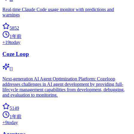
Real-time Claude Code usage monitor with predictions and
warnings
5852
1年前
+
19
today
Coze Loop
[]
Next-generation AI Agent Optimization Platform: Cozeloop
addresses challenges in AI agent development by providing full-
lifecycle management capabilities from development, debugging,
and evaluation to monitoring.
5149
1年前
+
9
today