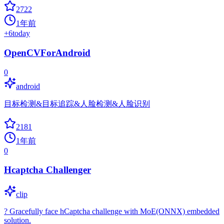
2722
1年前
+
6
today
OpenCVForAndroid
0
android
目标检测&目标追踪&人脸检测&人脸识别
2181
1年前
0
Hcaptcha Challenger
clip
? Gracefully face hCaptcha challenge with MoE(ONNX) embedded
solution.