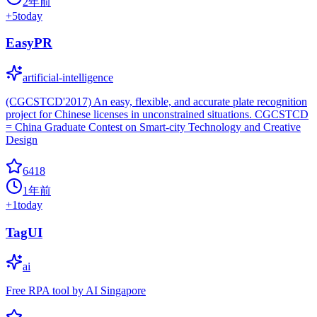
2年前
+
5
today
EasyPR
artificial-intelligence
(CGCSTCD'2017) An easy, flexible, and accurate plate recognition
project for Chinese licenses in unconstrained situations. CGCSTCD
= China Graduate Contest on Smart-city Technology and Creative
Design
6418
1年前
+
1
today
TagUI
ai
Free RPA tool by AI Singapore