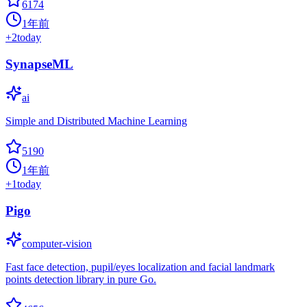
6174
1年前
+
2
today
SynapseML
ai
Simple and Distributed Machine Learning
5190
1年前
+
1
today
Pigo
computer-vision
Fast face detection, pupil/eyes localization and facial landmark
points detection library in pure Go.