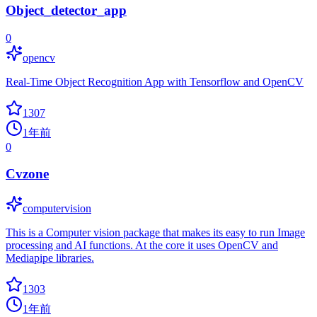
Object_detector_app
0
opencv
Real-Time Object Recognition App with Tensorflow and OpenCV
1307
1年前
0
Cvzone
computervision
This is a Computer vision package that makes its easy to run Image
processing and AI functions. At the core it uses OpenCV and
Mediapipe libraries.
1303
1年前