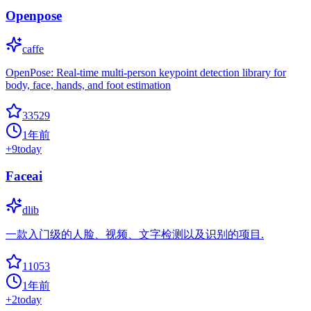
Openpose
caffe
OpenPose: Real-time multi-person keypoint detection library for
body, face, hands, and foot estimation
33529
1年前
+
9
today
Faceai
dlib
一款入门级的人脸、视频、文字检测以及识别的项目.
11053
1年前
+
2
today