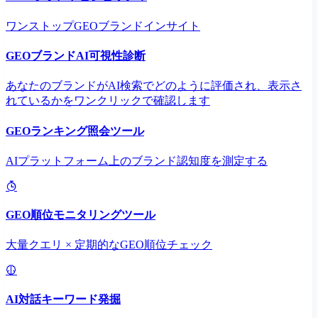
ワンストップGEOブランドインサイト
GEOブランドAI可視性診断
あなたのブランドがAI検索でどのように評価され、表示さ
れているかをワンクリックで確認します
GEOランキング照会ツール
AIプラットフォーム上のブランド認知度を測定する
GEO順位モニタリングツール
大量クエリ × 定期的なGEO順位チェック
AI対話キーワード発掘