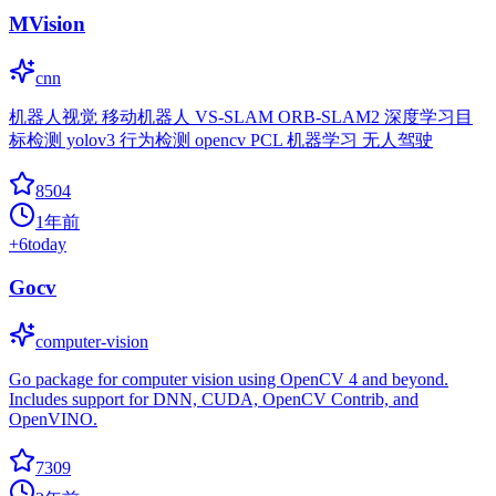
MVision
cnn
机器人视觉 移动机器人 VS-SLAM ORB-SLAM2 深度学习目
标检测 yolov3 行为检测 opencv PCL 机器学习 无人驾驶
8504
1年前
+
6
today
Gocv
computer-vision
Go package for computer vision using OpenCV 4 and beyond.
Includes support for DNN, CUDA, OpenCV Contrib, and
OpenVINO.
7309