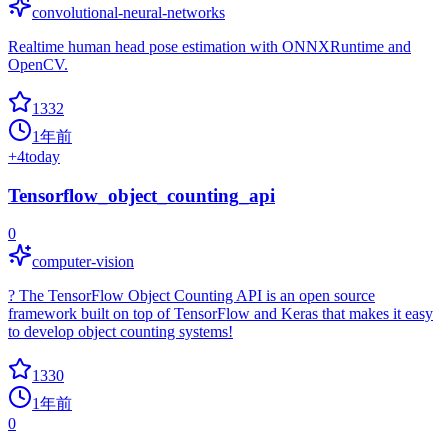
convolutional-neural-networks
Realtime human head pose estimation with ONNXRuntime and
OpenCV.
1332
1年前
+
4
today
Tensorflow_object_counting_api
0
computer-vision
? The TensorFlow Object Counting API is an open source
framework built on top of TensorFlow and Keras that makes it easy
to develop object counting systems!
1330
1年前
0