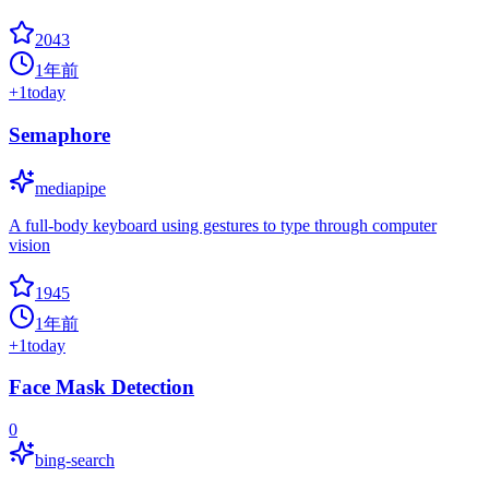
2043
1年前
+
1
today
Semaphore
mediapipe
A full-body keyboard using gestures to type through computer
vision
1945
1年前
+
1
today
Face Mask Detection
0
bing-search