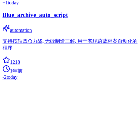
+
1
today
Blue_archive_auto_script
automation
支持按轴凹总力战, 无缝制造三解, 用于实现蔚蓝档案自动化的
程序
1218
1年前
-2
today
Repo 2017
0
anomaly-detection
My first Python repo with codes in Machine Learning, NLP and
Deep Learning with Keras and Theano
1195