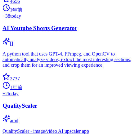
4656
1年前
+
38
today
AI Youtube Shorts Generator
[]
A python tool that uses GPT-4, FFmpeg, and OpenCV to
automatically analyze videos, extract the most interesting sections,
and crop them for an improved viewing experience.
2737
1年前
+
2
today
QualityScaler
amd
QualityScaler - image/video AI upscaler app