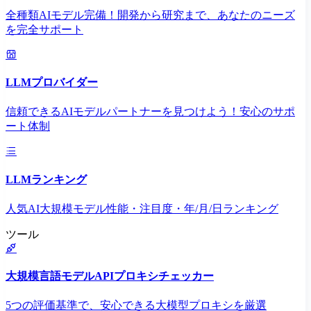
全種類AIモデル完備！開発から研究まで、あなたのニーズ
を完全サポート
LLMプロバイダー
信頼できるAIモデルパートナーを見つけよう！安心のサポ
ート体制
LLMランキング
人気AI大規模モデル性能・注目度・年/月/日ランキング
ツール
大規模言語モデルAPIプロキシチェッカー
5つの評価基準で、安心できる大模型プロキシを厳選