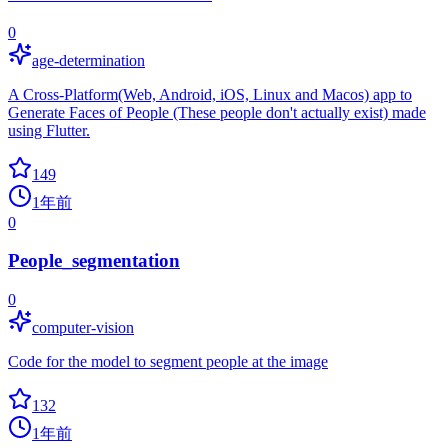
0
age-determination
A Cross-Platform(Web, Android, iOS, Linux and Macos) app to
Generate Faces of People (These people don't actually exist) made
using Flutter.
149
1年前
0
People_segmentation
0
computer-vision
Code for the model to segment people at the image
132
1年前