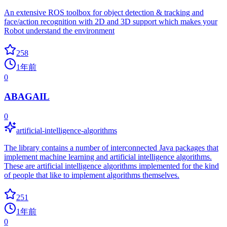
An extensive ROS toolbox for object detection & tracking and
face/action recognition with 2D and 3D support which makes your
Robot understand the environment
258
1年前
0
ABAGAIL
0
artificial-intelligence-algorithms
The library contains a number of interconnected Java packages that
implement machine learning and artificial intelligence algorithms.
These are artificial intelligence algorithms implemented for the kind
of people that like to implement algorithms themselves.
251
1年前
0