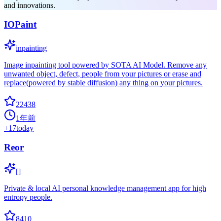
and innovations.
IOPaint
inpainting
Image inpainting tool powered by SOTA AI Model. Remove any
unwanted object, defect, people from your pictures or erase and
replace(powered by stable diffusion) any thing on your pictures.
22438
1年前
+
17
today
Reor
[]
Private & local AI personal knowledge management app for high
entropy people.
8410