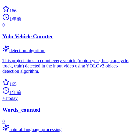
166
1年前
0
Yolo Vehicle Counter
detection-algorithm
This project aims to count every vehicle (motorcycle, bus, car, cycle,
truck, train) detected in the input video using YOLOv3 object-
detection algorithm.
165
1年前
+
1
today
Words_counted
0
natural-language-processing