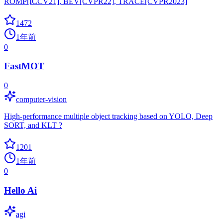
ROMP[ICCV21], BEV[CVPR22], TRACE[CVPR2023]
1472
1年前
0
FastMOT
0
computer-vision
High-performance multiple object tracking based on YOLO, Deep
SORT, and KLT ?
1201
1年前
0
Hello Ai
agi