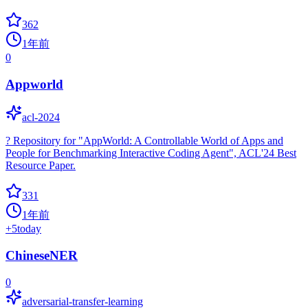
362
1年前
0
Appworld
acl-2024
? Repository for "AppWorld: A Controllable World of Apps and
People for Benchmarking Interactive Coding Agent", ACL'24 Best
Resource Paper.
331
1年前
+
5
today
ChineseNER
0
adversarial-transfer-learning