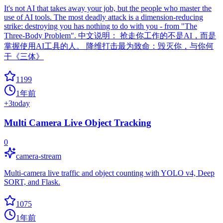
It's not AI that takes away your job, but the people who master the
use of AI tools. The most deadly attack is a dimension-reducing
strike: destroying you has nothing to do with you - from "The
Three-Body Problem". 中文说明： 抢走你工作的不是AI，而是
掌握使用AI工具的人。 降维打击最为致命：毁灭你，与你何
干《三体》
1199
1年前
+
3
today
Multi Camera Live Object Tracking
0
camera-stream
Multi-camera live traffic and object counting with YOLO v4, Deep
SORT, and Flask.
1075
1年前