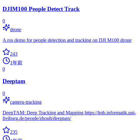
DJIM100 People Detect Track
0
drone
A ros demo for people detection and tracking on DJI M100 drone
243
1年前
0
Deeptam
0
camera-tracking
DeepTAM: Deep Tracking and Mapping https://lmb.informatik.uni-
freiburg.de/people/zhouh/deeptam/
235