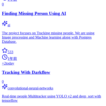
0
Finding Missing Person Using AI
ai
The project focuses on Tracking missing people. We are using
Image processing and Machine learning along with Postgres
Database.
533
1年前
+
2
today
Tracking With Darkflow
0
convolutional-neural-networks
Real-time people Multitracker using YOLO v2 and deep_sort with
tensorflow