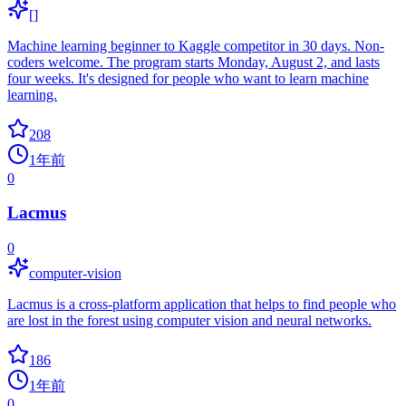
[]
Machine learning beginner to Kaggle competitor in 30 days. Non-
coders welcome. The program starts Monday, August 2, and lasts
four weeks. It's designed for people who want to learn machine
learning.
208
1年前
0
Lacmus
0
computer-vision
Lacmus is a cross-platform application that helps to find people who
are lost in the forest using computer vision and neural networks.
186
1年前
0