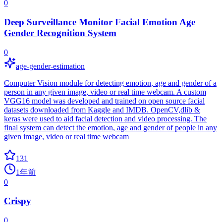
0
Deep Surveillance Monitor Facial Emotion Age
Gender Recognition System
0
age-gender-estimation
Computer Vision module for detecting emotion, age and gender of a
person in any given image, video or real time webcam. A custom
VGG16 model was developed and trained on open source facial
datasets downloaded from Kaggle and IMDB. OpenCV,dlib &
keras were used to aid facial detection and video processing. The
final system can detect the emotion, age and gender of people in any
given image, video or real time webcam
131
1年前
0
Crispy
0