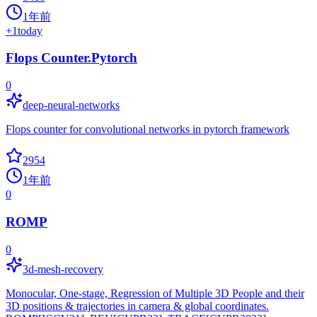
1年前
+
1
today
Flops Counter.Pytorch
0
deep-neural-networks
Flops counter for convolutional networks in pytorch framework
2954
1年前
0
ROMP
0
3d-mesh-recovery
Monocular, One-stage, Regression of Multiple 3D People and their
3D positions & trajectories in camera & global coordinates.