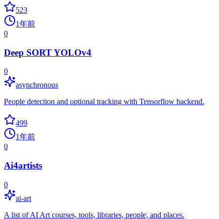
523
1年前
0
Deep SORT YOLOv4
0
asynchronous
People detection and optional tracking with Tensorflow backend.
499
1年前
0
Ai4artists
0
ai-art
A list of AI Art courses, tools, libraries, people, and places.