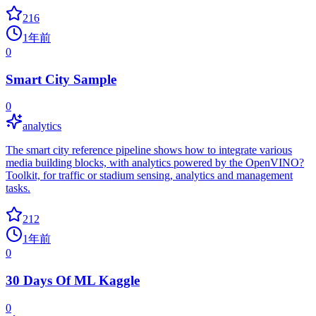
216
1年前
0
Smart City Sample
0
analytics
The smart city reference pipeline shows how to integrate various
media building blocks, with analytics powered by the OpenVINO?
Toolkit, for traffic or stadium sensing, analytics and management
tasks.
212
1年前
0
30 Days Of ML Kaggle
0