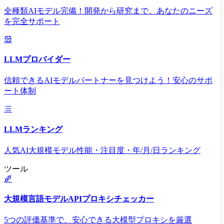
全種類AIモデル完備！開発から研究まで、あなたのニーズ
を完全サポート
LLMプロバイダー
信頼できるAIモデルパートナーを見つけよう！安心のサポ
ート体制
LLMランキング
人気AI大規模モデル性能・注目度・年/月/日ランキング
ツール
大規模言語モデルAPIプロキシチェッカー
5つの評価基準で、安心できる大模型プロキシを厳選