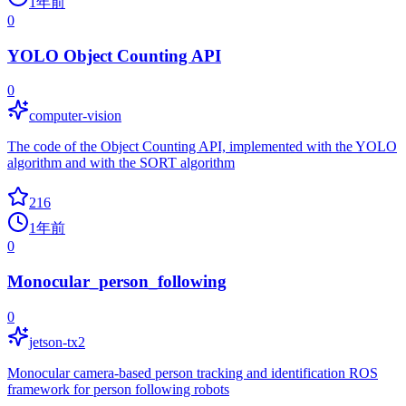
1年前
0
YOLO Object Counting API
0
computer-vision
The code of the Object Counting API, implemented with the YOLO
algorithm and with the SORT algorithm
216
1年前
0
Monocular_person_following
0
jetson-tx2
Monocular camera-based person tracking and identification ROS
framework for person following robots