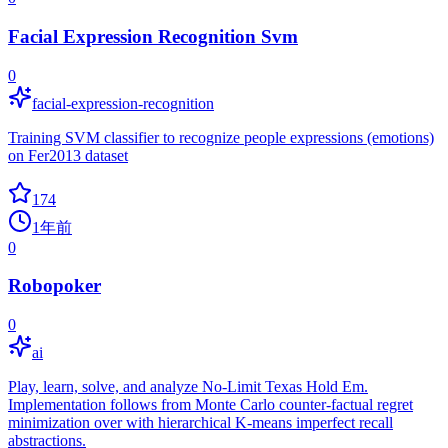
Facial Expression Recognition Svm
0
facial-expression-recognition
Training SVM classifier to recognize people expressions (emotions)
on Fer2013 dataset
174
1年前
0
Robopoker
0
ai
Play, learn, solve, and analyze No-Limit Texas Hold Em.
Implementation follows from Monte Carlo counter-factual regret
minimization over with hierarchical K-means imperfect recall
abstractions.