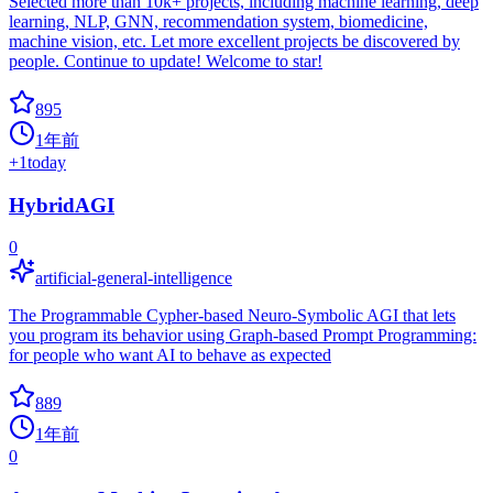
Selected more than 10k+ projects, including machine learning, deep
learning, NLP, GNN, recommendation system, biomedicine,
machine vision, etc. Let more excellent projects be discovered by
people. Continue to update! Welcome to star!
895
1年前
+
1
today
HybridAGI
0
artificial-general-intelligence
The Programmable Cypher-based Neuro-Symbolic AGI that lets
you program its behavior using Graph-based Prompt Programming:
for people who want AI to behave as expected
889
1年前
0