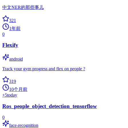
中文NER的那些事儿
321
1年前
0
Flexify
android
Track your gym progress and flex on people ?
319
10个月前
+
5
today
Ros_people_object_detection_tensorflow
0
face-recognition