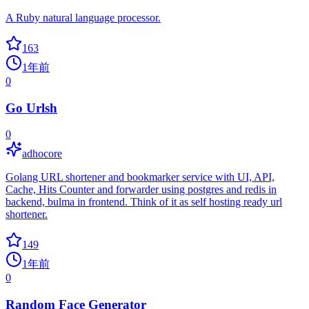
A Ruby natural language processor.
163
1年前
0
Go Urlsh
0
adhocore
Golang URL shortener and bookmarker service with UI, API,
Cache, Hits Counter and forwarder using postgres and redis in
backend, bulma in frontend. Think of it as self hosting ready url
shortener.
149
1年前
0
Random Face Generator