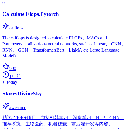
0
Calculate Flops.Pytorch
calflops
The calflops is designed to calculate FLOPs、MACs and
Parameters in all various neural networks, such as Linear、 CNN、
RNN、 GCN、Transformer(Bert、LlaMA etc Large Language
Model)
900
1年前
+
1
today
StarryDivineSky
awesome
精选了10K+项目，包括机器学习、深度学习、NLP、GNN、
推荐系统、生物医药、机器视觉、前后端开发等内容。