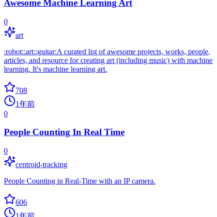
Awesome Machine Learning Art
0
art
:robot::art::guitar:A curated list of awesome projects, works, people,
articles, and resource for creating art (including music) with machine
learning. It's machine learning art.
708
1年前
0
People Counting In Real Time
0
centroid-tracking
People Counting in Real-Time with an IP camera.
606
1年前