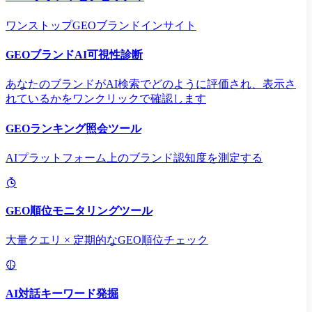
ワンストップGEOブランドインサイト
GEOブランドAI可視性診断
あなたのブランドがAI検索でどのように評価され、表示さ
れているかをワンクリックで確認します
GEOランキング照会ツール
AIプラットフォーム上のブランド認知度を測定する
GEO順位モニタリングツール
大量クエリ × 定期的なGEO順位チェック
AI対話キーワード発掘