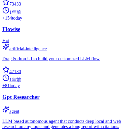
73433
1年前
+
154
today
Flowise
Hot
artificial-intelligence
Drag & drop UI to build your customized LLM flow
47180
1年前
+
81
today
Gpt Researcher
agent
LLM based autonomous agent that conducts deep local and web
research on any topic and generates a long report with citations.