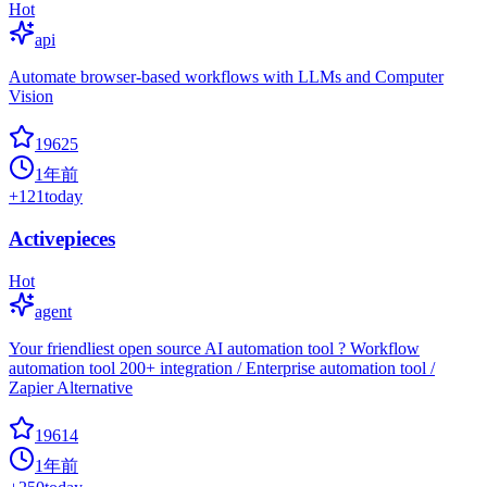
Hot
api
Automate browser-based workflows with LLMs and Computer
Vision
19625
1年前
+
121
today
Activepieces
Hot
agent
Your friendliest open source AI automation tool ? Workflow
automation tool 200+ integration / Enterprise automation tool /
Zapier Alternative
19614
1年前