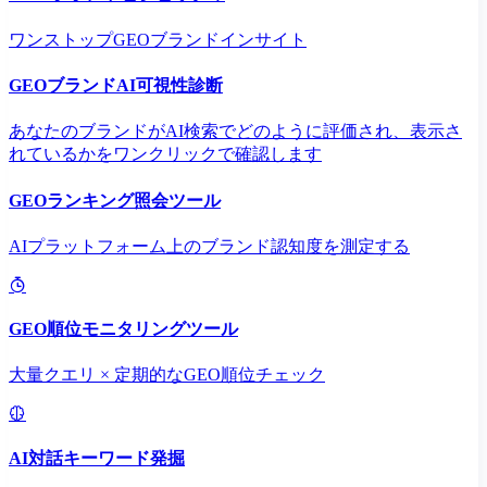
ワンストップGEOブランドインサイト
GEOブランドAI可視性診断
あなたのブランドがAI検索でどのように評価され、表示さ
れているかをワンクリックで確認します
GEOランキング照会ツール
AIプラットフォーム上のブランド認知度を測定する
GEO順位モニタリングツール
大量クエリ × 定期的なGEO順位チェック
AI対話キーワード発掘