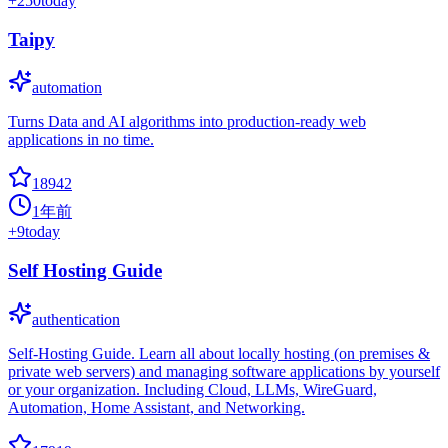
+
250
today
Taipy
automation
Turns Data and AI algorithms into production-ready web
applications in no time.
18942
1年前
+
9
today
Self Hosting Guide
authentication
Self-Hosting Guide. Learn all about locally hosting (on premises &
private web servers) and managing software applications by yourself
or your organization. Including Cloud, LLMs, WireGuard,
Automation, Home Assistant, and Networking.