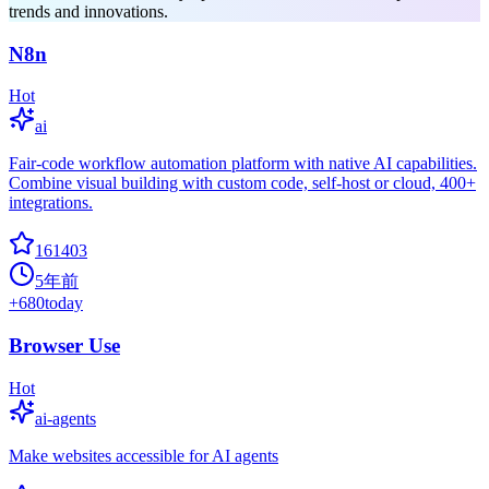
trends and innovations.
N8n
Hot
ai
Fair-code workflow automation platform with native AI capabilities.
Combine visual building with custom code, self-host or cloud, 400+
integrations.
161403
5年前
+
680
today
Browser Use
Hot
ai-agents
Make websites accessible for AI agents