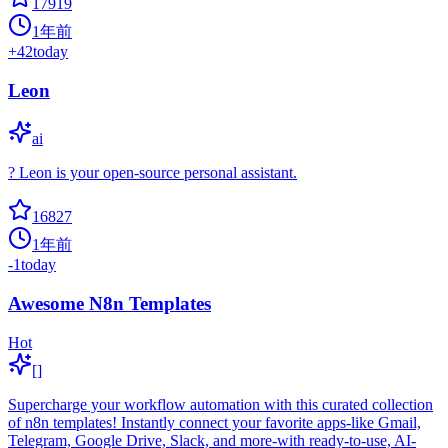
17919
1年前
+
42
today
Leon
ai
? Leon is your open-source personal assistant.
16827
1年前
-1
today
Awesome N8n Templates
Hot
[]
Supercharge your workflow automation with this curated collection
of n8n templates! Instantly connect your favorite apps-like Gmail,
Telegram, Google Drive, Slack, and more-with ready-to-use, AI-