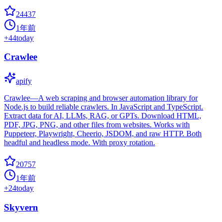
24437
1年前
+
44
today
Crawlee
apify
Crawlee—A web scraping and browser automation library for
Node.js to build reliable crawlers. In JavaScript and TypeScript.
Extract data for AI, LLMs, RAG, or GPTs. Download HTML,
PDF, JPG, PNG, and other files from websites. Works with
Puppeteer, Playwright, Cheerio, JSDOM, and raw HTTP. Both
headful and headless mode. With proxy rotation.
20757
1年前
+
24
today
Skyvern