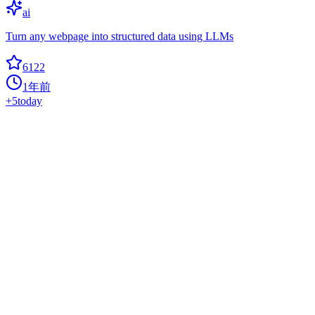
ai
Turn any webpage into structured data using LLMs
6122
1年前
+
5
today
RWKV Runner
api
A RWKV management and startup tool, full automation, only 8MB.
And provides an interface compatible with the OpenAI API.
RWKV is a large language model that is fully open source and
available for commercial use.
6115
1年前
+
10
today