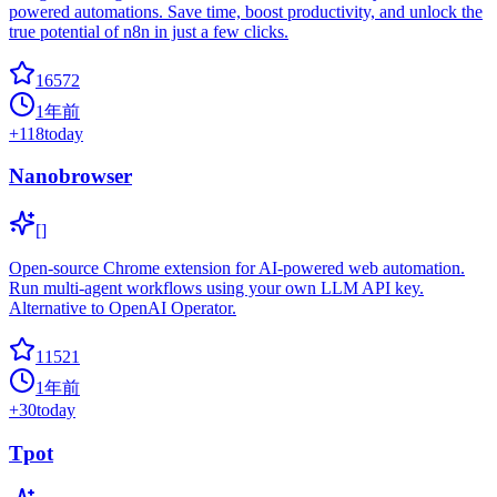
powered automations. Save time, boost productivity, and unlock the
true potential of n8n in just a few clicks.
16572
1年前
+
118
today
Nanobrowser
[]
Open-source Chrome extension for AI-powered web automation.
Run multi-agent workflows using your own LLM API key.
Alternative to OpenAI Operator.
11521
1年前
+
30
today
Tpot