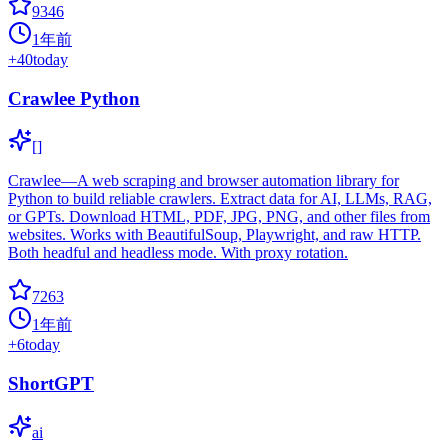
9346
1年前
+
40
today
Crawlee Python
[]
Crawlee—A web scraping and browser automation library for
Python to build reliable crawlers. Extract data for AI, LLMs, RAG,
or GPTs. Download HTML, PDF, JPG, PNG, and other files from
websites. Works with BeautifulSoup, Playwright, and raw HTTP.
Both headful and headless mode. With proxy rotation.
7263
1年前
+
6
today
ShortGPT
ai