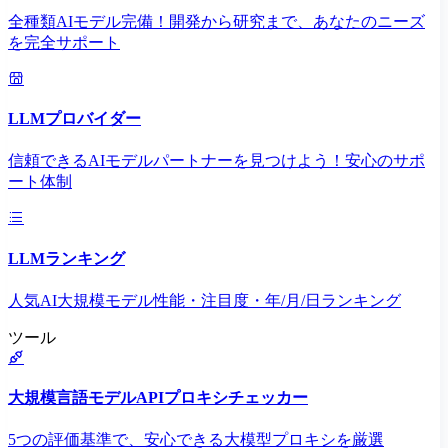
全種類AIモデル完備！開発から研究まで、あなたのニーズ
を完全サポート
LLMプロバイダー
信頼できるAIモデルパートナーを見つけよう！安心のサポ
ート体制
LLMランキング
人気AI大規模モデル性能・注目度・年/月/日ランキング
ツール
大規模言語モデルAPIプロキシチェッカー
5つの評価基準で、安心できる大模型プロキシを厳選