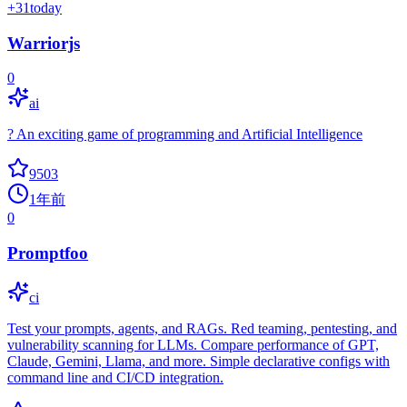
+
31
today
Warriorjs
0
ai
? An exciting game of programming and Artificial Intelligence
9503
1年前
0
Promptfoo
ci
Test your prompts, agents, and RAGs. Red teaming, pentesting, and
vulnerability scanning for LLMs. Compare performance of GPT,
Claude, Gemini, Llama, and more. Simple declarative configs with
command line and CI/CD integration.