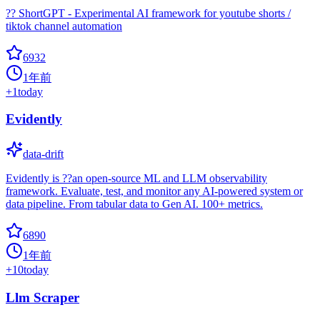
?? ShortGPT - Experimental AI framework for youtube shorts /
tiktok channel automation
6932
1年前
+
1
today
Evidently
data-drift
Evidently is ??an open-source ML and LLM observability
framework. Evaluate, test, and monitor any AI-powered system or
data pipeline. From tabular data to Gen AI. 100+ metrics.
6890
1年前
+
10
today
Llm Scraper