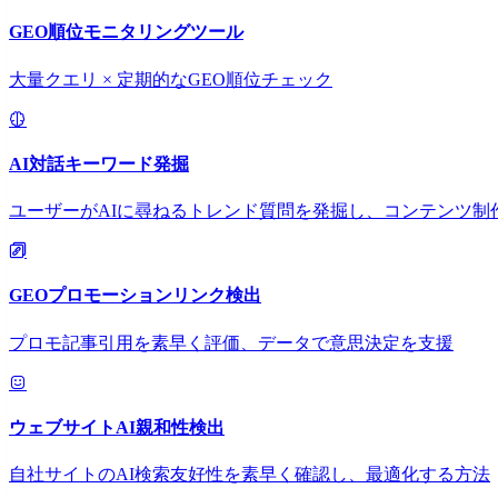
GEO順位モニタリングツール
大量クエリ × 定期的なGEO順位チェック
AI対話キーワード発掘
ユーザーがAIに尋ねるトレンド質問を発掘し、コンテンツ制
GEOプロモーションリンク検出
プロモ記事引用を素早く評価、データで意思決定を支援
ウェブサイトAI親和性検出
自社サイトのAI検索友好性を素早く確認し、最適化する方法