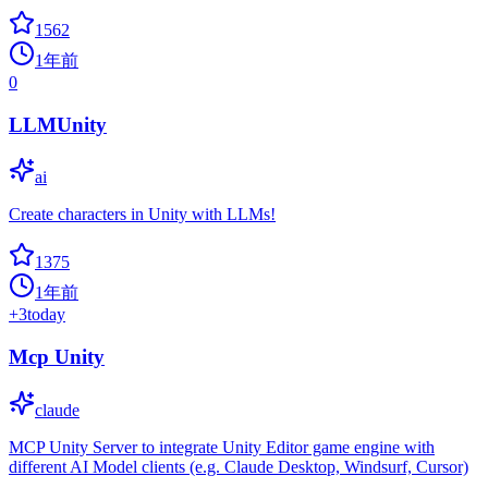
1562
1年前
0
LLMUnity
ai
Create characters in Unity with LLMs!
1375
1年前
+
3
today
Mcp Unity
claude
MCP Unity Server to integrate Unity Editor game engine with
different AI Model clients (e.g. Claude Desktop, Windsurf, Cursor)