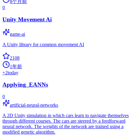
8个月前
0
Unity Movement Ai
game-ai
A Unity library for common movement AI
2108
1年前
+
2
today
Applying_EANNs
0
artificial-neural-networks
A 2D Unity simulation in which cars learn to navigate themselves
through different courses. The cars are steered by a feedforward
neural network. The weights of the network are trained using a
modified genetic algorithm.