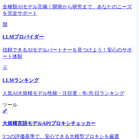
全種類AIモデル完備！開発から研究まで、あなたのニーズ
を完全サポート
LLMプロバイダー
信頼できるAIモデルパートナーを見つけよう！安心のサポ
ート体制
LLMランキング
人気AI大規模モデル性能・注目度・年/月/日ランキング
ツール
大規模言語モデルAPIプロキシチェッカー
5つの評価基準で、安心できる大模型プロキシを厳選