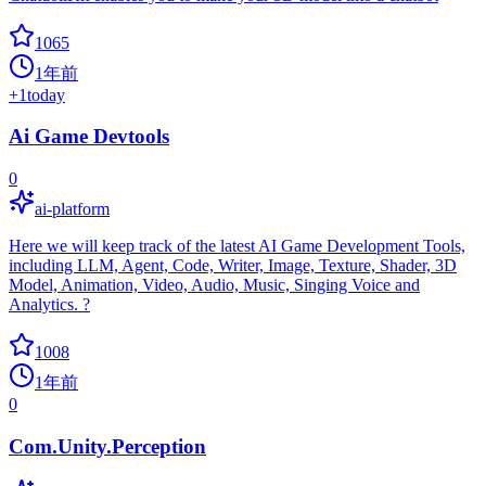
1065
1年前
+
1
today
Ai Game Devtools
0
ai-platform
Here we will keep track of the latest AI Game Development Tools,
including LLM, Agent, Code, Writer, Image, Texture, Shader, 3D
Model, Animation, Video, Audio, Music, Singing Voice and
Analytics. ?
1008
1年前
0
Com.Unity.Perception