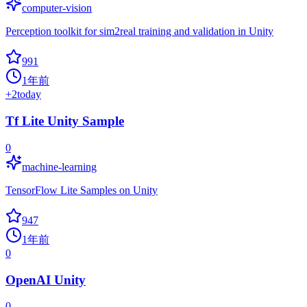
computer-vision
Perception toolkit for sim2real training and validation in Unity
991
1年前
+
2
today
Tf Lite Unity Sample
0
machine-learning
TensorFlow Lite Samples on Unity
947
1年前
0
OpenAI Unity
0