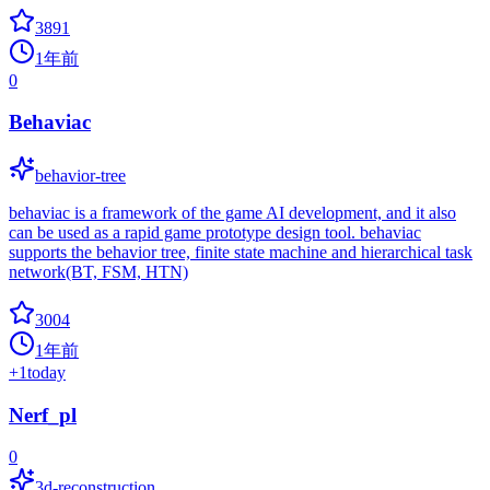
3891
1年前
0
Behaviac
behavior-tree
behaviac is a framework of the game AI development, and it also
can be used as a rapid game prototype design tool. behaviac
supports the behavior tree, finite state machine and hierarchical task
network(BT, FSM, HTN)
3004
1年前
+
1
today
Nerf_pl
0
3d-reconstruction