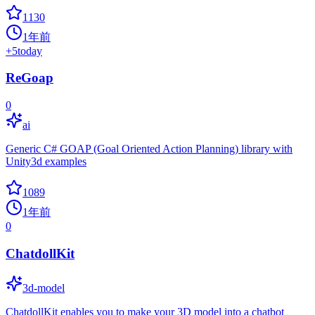
1130
1年前
+
5
today
ReGoap
0
ai
Generic C# GOAP (Goal Oriented Action Planning) library with
Unity3d examples
1089
1年前
0
ChatdollKit
3d-model
ChatdollKit enables you to make your 3D model into a chatbot