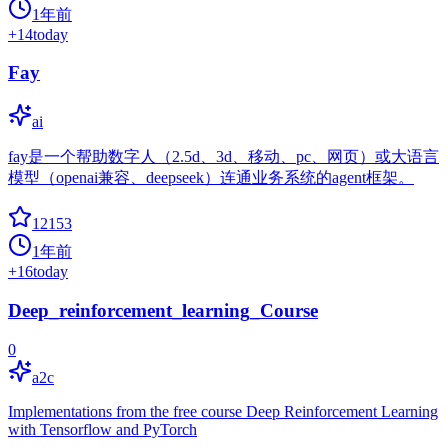
1年前
+
14
today
Fay
ai
fay是一个帮助数字人（2.5d、3d、移动、pc、网页）或大语言
模型（openai兼容、deepseek）连通业务系统的agent框架。
12153
1年前
+
16
today
Deep_reinforcement_learning_Course
0
a2c
Implementations from the free course Deep Reinforcement Learning
with Tensorflow and PyTorch