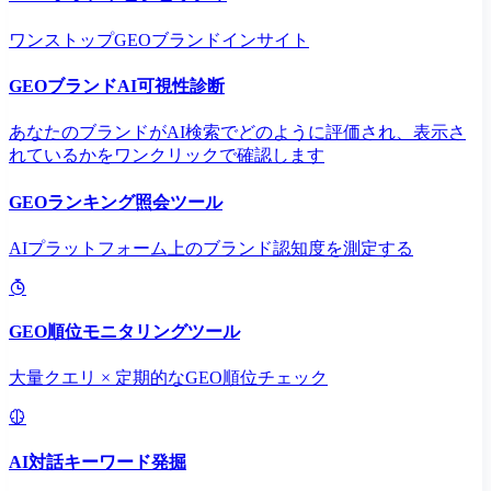
ワンストップGEOブランドインサイト
GEOブランドAI可視性診断
あなたのブランドがAI検索でどのように評価され、表示さ
れているかをワンクリックで確認します
GEOランキング照会ツール
AIプラットフォーム上のブランド認知度を測定する
GEO順位モニタリングツール
大量クエリ × 定期的なGEO順位チェック
AI対話キーワード発掘