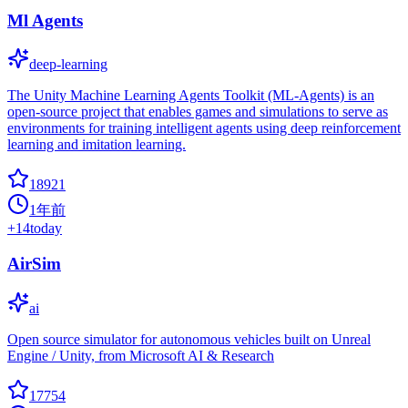
Ml Agents
deep-learning
The Unity Machine Learning Agents Toolkit (ML-Agents) is an
open-source project that enables games and simulations to serve as
environments for training intelligent agents using deep reinforcement
learning and imitation learning.
18921
1年前
+
14
today
AirSim
ai
Open source simulator for autonomous vehicles built on Unreal
Engine / Unity, from Microsoft AI & Research
17754