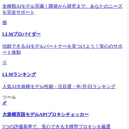
全種類AIモデル完備！開発から研究まで、あなたのニーズ
を完全サポート
LLMプロバイダー
信頼できるAIモデルパートナーを見つけよう！安心のサポ
ート体制
LLMランキング
人気AI大規模モデル性能・注目度・年/月/日ランキング
ツール
大規模言語モデルAPIプロキシチェッカー
5つの評価基準で、安心できる大模型プロキシを厳選