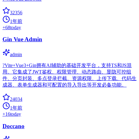
32356
1年前
+
68
today
Gin Vue Admin
admin
?Vite+Vue3+Gin拥有AI辅助的基础开发平台，支持TS和JS混
用。它集成了JWT鉴权、权限管理、动态路由、显隐可控组
件、分页封装、多点登录拦截、资源权限、上传下载、代码生
成器、表单生成器和可配置的导入导出等开发必备功能。
24034
1年前
+
16
today
Doccano