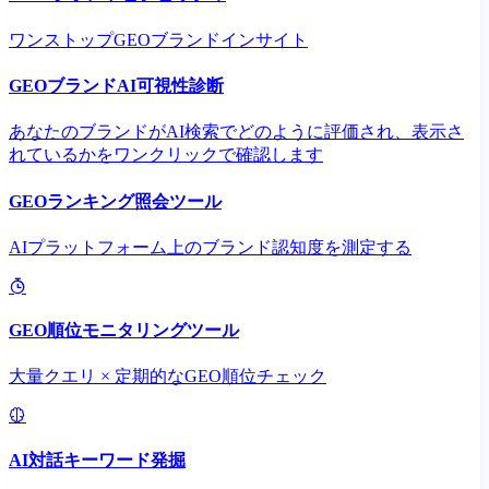
ワンストップGEOブランドインサイト
GEOブランドAI可視性診断
あなたのブランドがAI検索でどのように評価され、表示さ
れているかをワンクリックで確認します
GEOランキング照会ツール
AIプラットフォーム上のブランド認知度を測定する
GEO順位モニタリングツール
大量クエリ × 定期的なGEO順位チェック
AI対話キーワード発掘