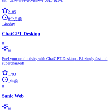
统、流程管理等系统中已稳定应用。
2185
8个月前
+
4
today
ChatGPT Desktop
0
ai
Fuel your productivity with ChatGPT-Desktop - Blazingly fast and
supercharged!
1793
1年前
0
Sanic Web
ai