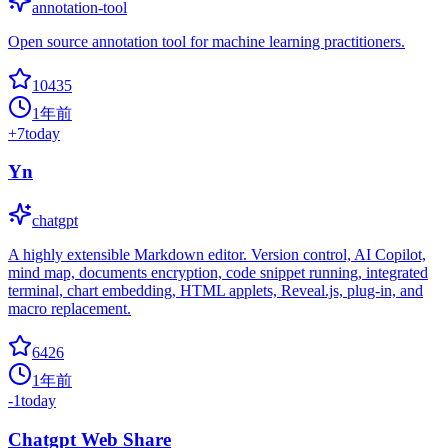
annotation-tool
Open source annotation tool for machine learning practitioners.
10435
1年前
+
7
today
Yn
chatgpt
A highly extensible Markdown editor. Version control, AI Copilot,
mind map, documents encryption, code snippet running, integrated
terminal, chart embedding, HTML applets, Reveal.js, plug-in, and
macro replacement.
6426
1年前
-1
today
Chatgpt Web Share