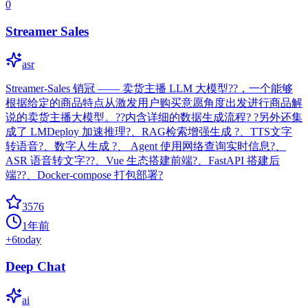
0
Streamer Sales
asr
Streamer-Sales 销冠 —— 卖货主播 LLM 大模型??，一个能够
根据给定的商品特点从激发用户购买意愿角度出发进行商品解
说的卖货主播大模型。??内含详细的数据生成流程? ?另外还集
成了 LMDeploy 加速推理?、RAG检索增强生成 ?、TTS文字
转语音?、数字人生成 ?、 Agent 使用网络查询实时信息?、
ASR 语音转文字??、Vue 生态搭建前端?、FastAPI 搭建后
端??、Docker-compose 打包部署?
3576
1年前
+
6
today
Deep Chat
ai