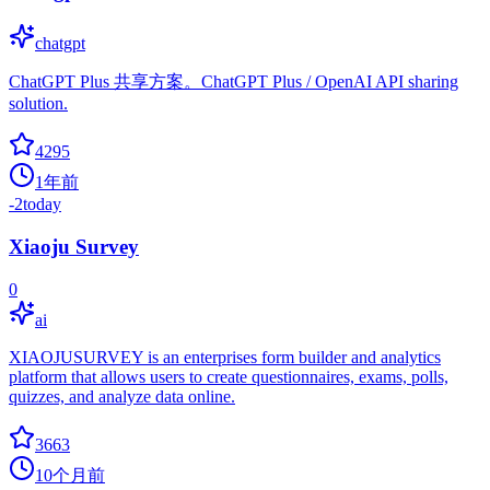
chatgpt
ChatGPT Plus 共享方案。ChatGPT Plus / OpenAI API sharing
solution.
4295
1年前
-2
today
Xiaoju Survey
0
ai
XIAOJUSURVEY is an enterprises form builder and analytics
platform that allows users to create questionnaires, exams, polls,
quizzes, and analyze data online.
3663
10个月前