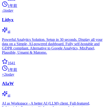
1年前
-1
today
Litlyx
ai
Powerful Analytics Solution. Setup in 30 seconds. Display all your
data on a Simple, AI-powered dashboard. Fully self-hostable and
GDPR compliant. Alternative to Google Analytics, MixPanel,
Plausible, Umami & Matomo.
1641
1年前
+
2
today
AIaW
ai
AI as Workspace - A better AI (LLM) client. Full-featured,