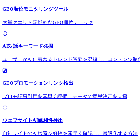
GEO順位モニタリングツール
大量クエリ × 定期的なGEO順位チェック
AI対話キーワード発掘
ユーザーがAIに尋ねるトレンド質問を発掘し、コンテンツ制
GEOプロモーションリンク検出
プロモ記事引用を素早く評価、データで意思決定を支援
ウェブサイトAI親和性検出
自社サイトのAI検索友好性を素早く確認し、最適化する方法