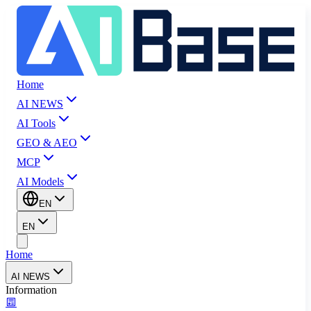
Home
AI NEWS
AI Tools
GEO & AEO
MCP
AI Models
EN
EN
Home
AI NEWS
Information