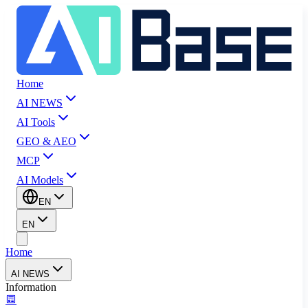
Home
AI NEWS
AI Tools
GEO & AEO
MCP
AI Models
EN
EN
Home
AI NEWS
Information