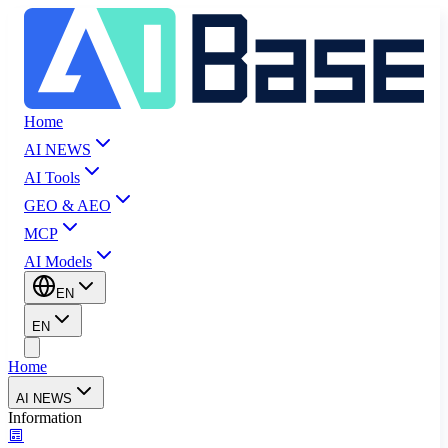
Home
AI NEWS
AI Tools
GEO & AEO
MCP
AI Models
EN
EN
Home
AI NEWS
Information