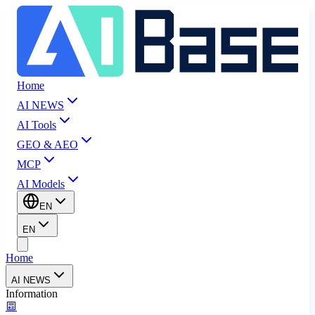
Home
AI NEWS
AI Tools
GEO & AEO
MCP
AI Models
EN
EN
Home
AI NEWS
Information