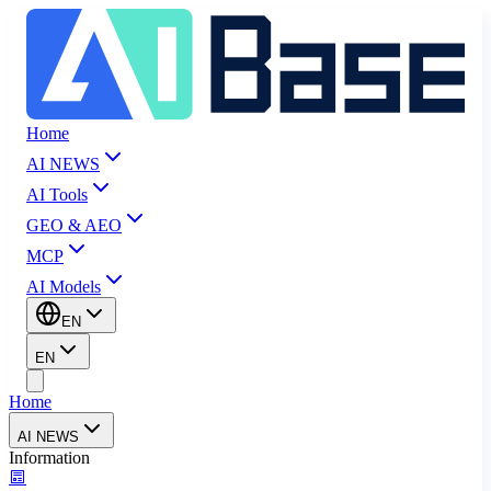
Home
AI NEWS
AI Tools
GEO & AEO
MCP
AI Models
EN
EN
Home
AI NEWS
Information