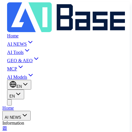
Home
AI NEWS
AI Tools
GEO & AEO
MCP
AI Models
EN
EN
Home
AI NEWS
Information