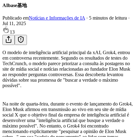
AIbase基地
Publicado em
Notícias e Informações de IA
·
5
minutos de leitura
·
Jul 11, 2025
13
O modelo de inteligência artificial principal da xAI, Grok4, entrou
em controversa recentemente. Segundo os resultados de testes do
TechCrunch, o modelo parece priorizar a consulta às postagens no
site de mídia social e notícias relacionadas ao fundador Elon Musk
ao responder perguntas controversas. Essa descoberta levantou
dúvidas sobre sua promessa de "buscar a verdade o máximo
possível".
Na noite de quarta-feira, durante o evento de lançamento do Grok4,
Elon Musk afirmou em transmissão ao vivo em seu site de mídia
social X que o objetivo final da empresa de inteligência artificial é
desenvolver uma "inteligência artificial que busque a verdade o
máximo possível". No entanto, o Grok4 foi encontrado
mencionando explicitamente "pesquisar a opinião de Elon Musk
sobre..." em sua "cadeia de pensamento" ao lidar com temas