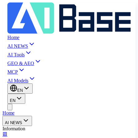
Home
AI NEWS
AI Tools
GEO & AEO
MCP
AI Models
EN
EN
Home
AI NEWS
Information