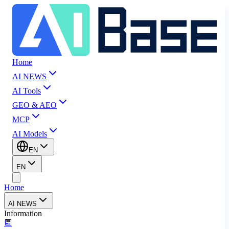
Home
AI NEWS
AI Tools
GEO & AEO
MCP
AI Models
EN
EN
Home
AI NEWS
Information