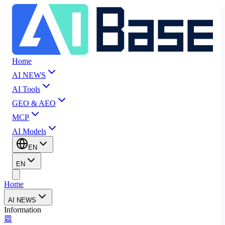
Home
AI NEWS
AI Tools
GEO & AEO
MCP
AI Models
EN
EN
Home
AI NEWS
Information