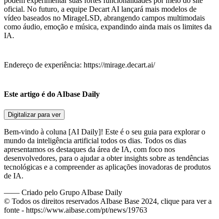
podem experimentar suas fortes funcionalidades por meio do site
oficial. No futuro, a equipe Decart AI lançará mais modelos de
vídeo baseados no MirageLSD, abrangendo campos multimodais
como áudio, emoção e música, expandindo ainda mais os limites da
IA.
Endereço de experiência: https://mirage.decart.ai/
Este artigo é do AIbase Daily
Digitalizar para ver
Bem-vindo à coluna [AI Daily]! Este é o seu guia para explorar o
mundo da inteligência artificial todos os dias. Todos os dias
apresentamos os destaques da área de IA, com foco nos
desenvolvedores, para o ajudar a obter insights sobre as tendências
tecnológicas e a compreender as aplicações inovadoras de produtos
de IA.
——
Criado pelo Grupo AIbase Daily
© Todos os direitos reservados AIbase Base 2024, clique para ver a
fonte -
https://www.aibase.com/pt/news/19763